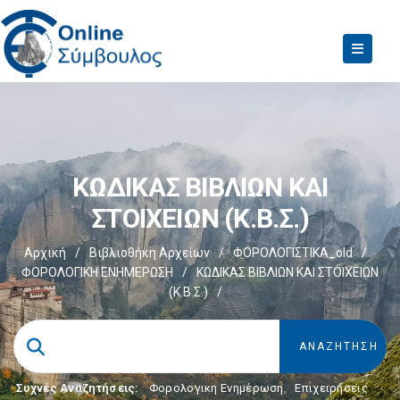
ΚΩΔΙΚΑΣ ΒΙΒΛΙΩΝ ΚΑΙ
ΣΤΟΙΧΕΙΩΝ (Κ.Β.Σ.)
Αρχική
/
Βιβλιοθήκη Αρχείων
/
ΦΟΡΟΛΟΓΙΣΤΙΚΑ_old
/
ΦΟΡΟΛΟΓΙΚΗ ΕΝΗΜΕΡΩΣΗ
/
ΚΩΔΙΚΑΣ ΒΙΒΛΙΩΝ ΚΑΙ ΣΤΟΙΧΕΙΩΝ
(Κ.Β.Σ.)
/
Συχνές Αναζητήσεις:
Φορολογικη Ενημέρωση
,
Επιχειρήσεις