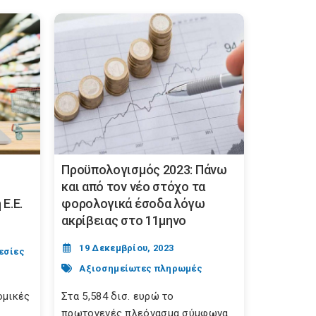
e
Προϋπολογισμός 2023: Πάνω
και από τον νέο στόχο τα
Ε.Ε.
φορολογικά έσοδα λόγω
ακρίβειας στο 11μηνο
19 Δεκεμβρίου, 2023
εσίες
Αξιοσημείωτες πληρωμές
ομικές
Στα 5,584 δισ. ευρώ το
πρωτογενές πλεόνασμα σύμφωνα