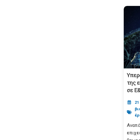
Υπερ
της 
σε Ε
21
βι
έρ
Αναπό
επιχε