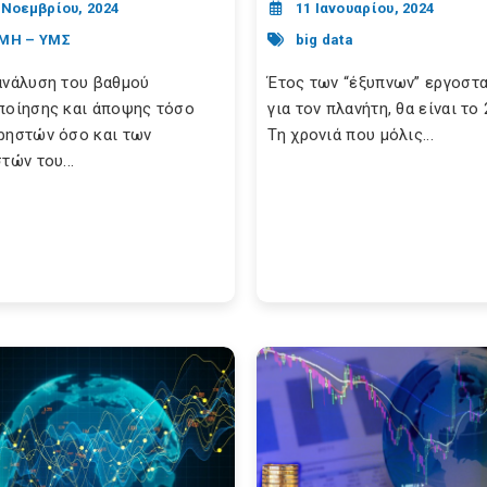
 Νοεμβρίου, 2024
11 Ιανουαρίου, 2024
ΜΗ – ΥΜΣ
big data
ανάλυση του βαθμού
Έτος των “έξυπνων” εργοστ
ποίησης και άποψης τόσο
για τον πλανήτη, θα είναι το 
ρηστών όσο και των
Τη χρονιά που μόλις...
τών του...