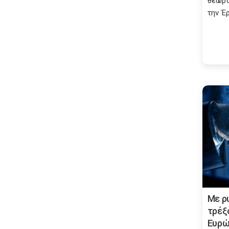
θεωρο
την Έρ
Με ρ
τρέξ
Ευρώ