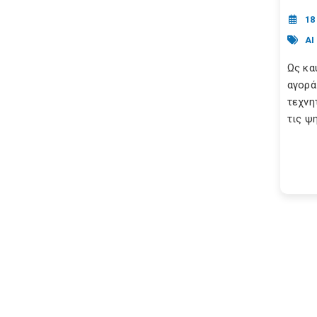
18
AI
Ως κα
αγορά
τεχνη
τις ψη