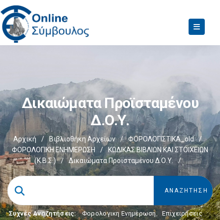
Δικαιώματα Προϊσταμένου
Δ.Ο.Υ.
Αρχική
/
Βιβλιοθήκη Αρχείων
/
ΦΟΡΟΛΟΓΙΣΤΙΚΑ_old
/
ΦΟΡΟΛΟΓΙΚΗ ΕΝΗΜΕΡΩΣΗ
/
ΚΩΔΙΚΑΣ ΒΙΒΛΙΩΝ ΚΑΙ ΣΤΟΙΧΕΙΩΝ
(Κ.Β.Σ.)
/
Δικαιώματα Προϊσταμένου Δ.Ο.Υ.
/
Συχνές Αναζητήσεις:
Φορολογικη Ενημέρωση
,
Επιχειρήσεις