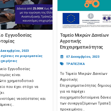
ίο Εγγυοδοσίας
Ταμείο Μικρών Δανείων
οτομίας
Αγροτικής
Επιχειρηματικότητας
 Δεκεμβρίου, 2023
ισχύσεις σε μικρομεσαίες
07 Δεκεμβρίου, 2023
ιχειρήσεις
ΤΡΑΠΕΖΙΚΑ
μείο Εγγυοδοσίας
Το Ταμείο Μικρών Δανείων
τομίας είναι
Αγροτικής
ώτο χρηματοδοτικό
Επιχειρηματικότητας δημιου
είο που έχει στόχο να
για να παρέχει
ξει
συγχρηματοδοτούμενα δάνει
αινοτόμες νεοσύστατες και
των συνεργαζόμενων Τραπεζ
άμενες...
προκειμένου...