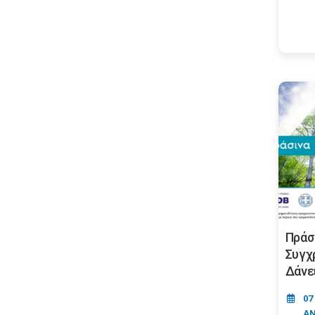
Πράσ
Συγχ
Δάνε
07
ΑΝ