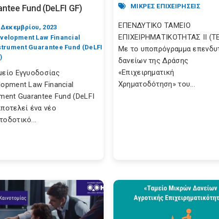
ΜΙΚΡΕΣ ΕΠΙΧΕΙΡΗΣΕΙΣ
ntee Fund (DeLFI GF)
ΕΠΕΝΔΥΤΙΚΟ ΤΑΜΕΙΟ
 Δεκεμβρίου, 2023
ΕΠΙΧΕΙΡΗΜΑΤΙΚΟΤΗΤΑΣ ΙΙ (ΤΕΠ
velopment Law Financial
strument Guarantee Fund (DeLFI
Με το υποπρόγραμμα επενδυ
)
δανείων της Δράσης
«Επιχειρηματική
μείο Εγγυοδοσίας
Χρηματοδότηση» του...
lopment Law Financial
ument Guarantee Fund (DeLFI
αποτελεί ένα νέο
τοδοτικό...