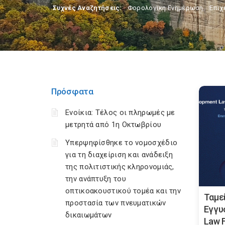
Συχνές Αναζητήσεις:
Φορολογικη Ενημέρωση
,
Επιχ
Πρόσφατα
Ενοίκια: Τέλος οι πληρωμές με
μετρητά από 1η Οκτωβρίου
Υπερψηφίσθηκε το νομοσχέδιο
για τη διαχείριση και ανάδειξη
της πολιτιστικής κληρονομιάς,
την ανάπτυξη του
οπτικοακουστικού τομέα και την
Ταμε
προστασία των πνευματικών
Εγγυ
δικαιωμάτων
Law F