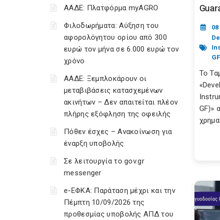
Guara
ΑΑΔΕ: Πλατφόρμα myAGRO
Φιλοδωρήματα: Αύξηση του
08
αφορολόγητου ορίου από 300
De
In
ευρώ τον μήνα σε 6.000 ευρώ τον
GF
χρόνο
Το Τα
ΑΑΔΕ: Ξεμπλοκάρουν οι
«Deve
μεταβιβάσεις κατασχεμένων
Instr
ακινήτων – Δεν απαιτείται πλέον
GF)» 
πλήρης εξόφληση της οφειλής
χρημα
Πόθεν έσχες – Ανακοίνωση για
έναρξη υποβολής
Σε λειτουργία το gov.gr
messenger
e-ΕΦΚΑ: Παράταση μέχρι και την
Πέμπτη 10/09/2026 της
προθεσμίας υποβολής ΑΠΔ του