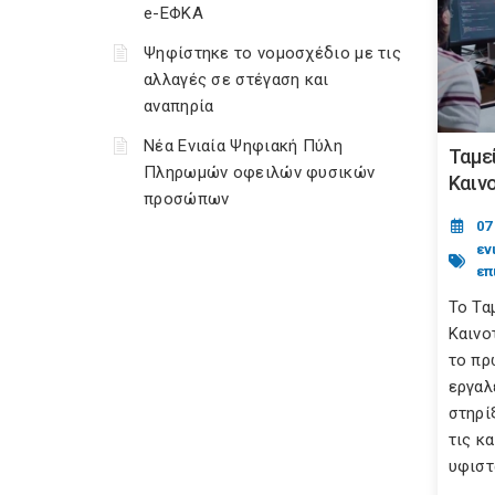
e-ΕΦΚΑ
Ψηφίστηκε το νομοσχέδιο με τις
αλλαγές σε στέγαση και
αναπηρία
Νέα Ενιαία Ψηφιακή Πύλη
Ταμε
Πληρωμών οφειλών φυσικών
Καιν
προσώπων
07
εν
επ
Το Τα
Καινο
το πρ
εργαλ
στηρί
τις κ
υφιστ