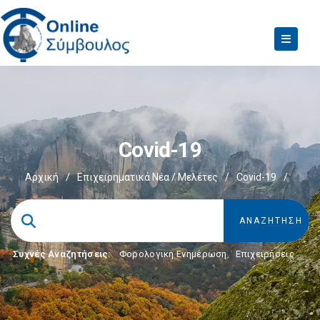
Covid-19
Αρχική
/
Επιχειρηματικά Νέα / Μελέτες
/
Covid-19
/
Συχνές Αναζητήσεις:
Φορολογικη Ενημέρωση
,
Επιχειρήσεις