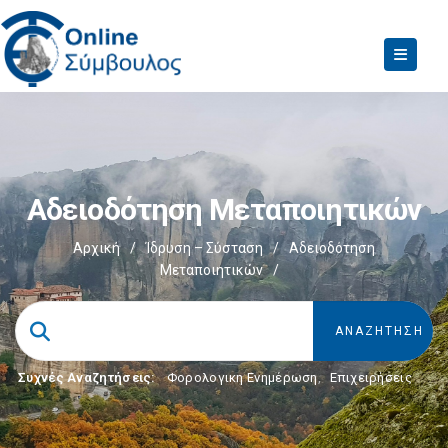
Αδειοδότηση Μεταποιητικών
Αρχική
/
Ίδρυση – Σύσταση
/
Αδειοδότηση
Μεταποιητικών
/
Συχνές Αναζητήσεις:
Φορολογικη Ενημέρωση
,
Επιχειρήσεις