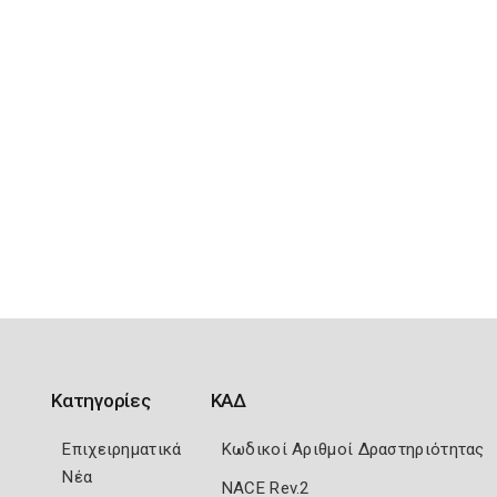
Κατηγορίες
ΚΑΔ
Επιχειρηματικά
Κωδικοί Αριθμοί Δραστηριότητας
Νέα
NACE Rev.2