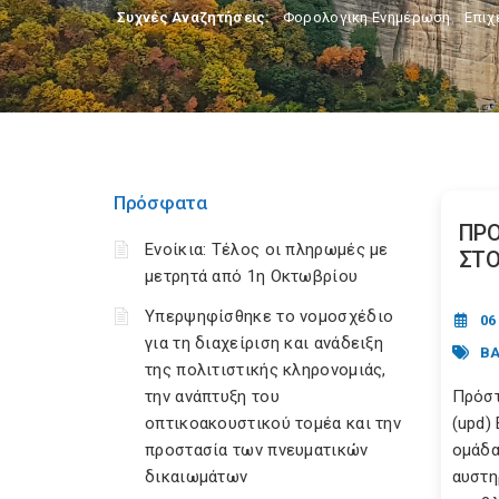
Συχνές Αναζητήσεις:
Φορολογικη Ενημέρωση
,
Επιχ
Πρόσφατα
ΠΡΟ
Ενοίκια: Τέλος οι πληρωμές με
ΣΤΟ
μετρητά από 1η Οκτωβρίου
Υπερψηφίσθηκε το νομοσχέδιο
06
για τη διαχείριση και ανάδειξη
ΒΑ
της πολιτιστικής κληρονομιάς,
την ανάπτυξη του
Πρόστ
οπτικοακουστικού τομέα και την
(upd)
προστασία των πνευματικών
ομάδα
δικαιωμάτων
αυστη