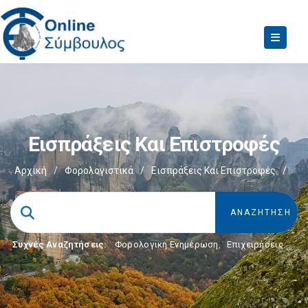
Εισπράξεις Και Επιστροφές
Αρχική
/
Φορολογιστικά
/
Εισπράξεις Και Επιστροφές
/
Συχνές Αναζητήσεις:
Φορολογικη Ενημέρωση
,
Επιχειρήσεις