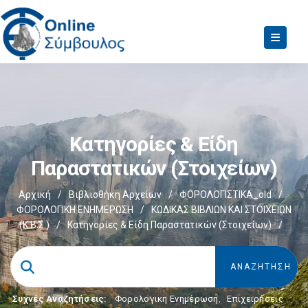
Κατηγορίες & Είδη
Παραστατικών (στοιχείων)
Αρχική
/
Βιβλιοθήκη Αρχείων
/
ΦΟΡΟΛΟΓΙΣΤΙΚΑ_old
/
ΦΟΡΟΛΟΓΙΚΗ ΕΝΗΜΕΡΩΣΗ
/
ΚΩΔΙΚΑΣ ΒΙΒΛΙΩΝ ΚΑΙ ΣΤΟΙΧΕΙΩΝ
(Κ.Β.Σ.)
/
Κατηγορίες & Είδη Παραστατικών (στοιχείων)
/
Συχνές Αναζητήσεις:
Φορολογικη Ενημέρωση
,
Επιχειρήσεις