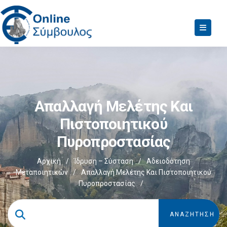
Απαλλαγή Μελέτης Και
Πιστοποιητικού
Πυροπροστασίας
Αρχική
/
Ίδρυση – Σύσταση
/
Αδειοδότηση
Μεταποιητικών
/
Απαλλαγή Μελέτης Και Πιστοποιητικού
Πυροπροστασίας
/