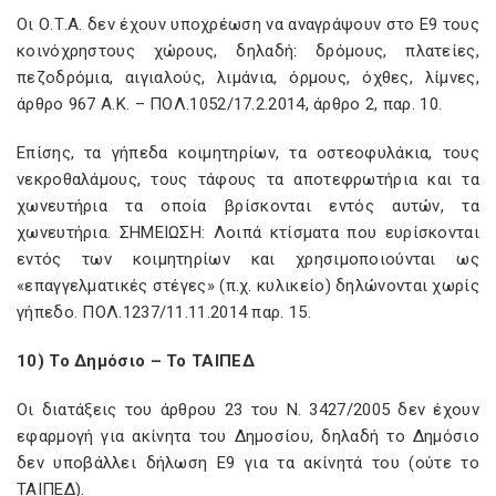
Οι Ο.Τ.Α. δεν έχουν υποχρέωση να αναγράψουν στο Ε9 τους
κοινόχρηστους χώρους, δηλαδή: δρόμους, πλατείες,
πεζοδρόμια, αιγιαλούς, λιμάνια, όρμους, όχθες, λίμνες,
άρθρο 967 Α.Κ. – ΠΟΛ.1052/17.2.2014, άρθρο 2, παρ. 10.
Επίσης, τα γήπεδα κοιμητηρίων, τα οστεοφυλάκια, τους
νεκροθαλάμους, τους τάφους τα αποτεφρωτήρια και τα
χωνευτήρια τα οποία βρίσκονται εντός αυτών, τα
χωνευτήρια. ΣΗΜΕΙΩΣΗ: Λοιπά κτίσματα που ευρίσκονται
εντός των κοιμητηρίων και χρησιμοποιούνται ως
«επαγγελματικές στέγες» (π.χ. κυλικείο) δηλώνονται χωρίς
γήπεδο. ΠΟΛ.1237/11.11.2014 παρ. 15.
10) Το Δημόσιο – Το ΤΑΙΠΕΔ
Οι διατάξεις του άρθρου 23 του Ν. 3427/2005 δεν έχουν
εφαρμογή για ακίνητα του Δημοσίου, δηλαδή το Δημόσιο
δεν υποβάλλει δήλωση Ε9 για τα ακίνητά του (ούτε το
ΤΑΙΠΕΔ).