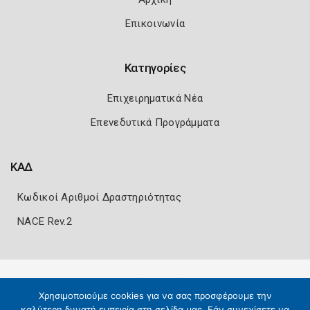
Επικοινωνία
Κατηγορίες
Επιχειρηματικά Νέα
Επενεδυτικά Προγράμματα
ΚΑΔ
Κωδικοί Αριθμοί Δραστηριότητας
NACE Rev.2
Πολιτική Ασφάλειας
Όροι Χρήσης
Χρησιμοποιούμε cookies για να σας προσφέρουμε την
Copyright 2026
Knowledge A.E.
καλύτερη δυνατή εμπειρία στη σελίδα μας. Εάν συνεχίσετε να