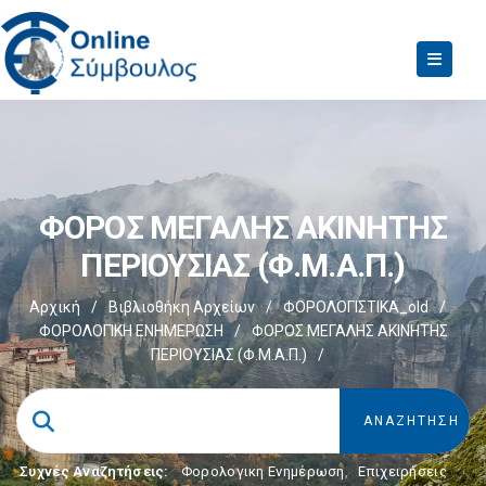
ΦΟΡΟΣ ΜΕΓΑΛΗΣ ΑΚΙΝΗΤΗΣ
ΠΕΡΙΟΥΣΙΑΣ (Φ.Μ.Α.Π.)
Αρχική
/
Βιβλιοθήκη Αρχείων
/
ΦΟΡΟΛΟΓΙΣΤΙΚΑ_old
/
ΦΟΡΟΛΟΓΙΚΗ ΕΝΗΜΕΡΩΣΗ
/
ΦΟΡΟΣ ΜΕΓΑΛΗΣ ΑΚΙΝΗΤΗΣ
ΠΕΡΙΟΥΣΙΑΣ (Φ.Μ.Α.Π.)
/
Συχνές Αναζητήσεις:
Φορολογικη Ενημέρωση
,
Επιχειρήσεις