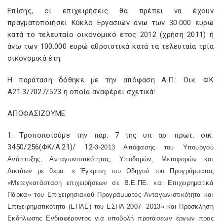
Επίσης, οι επιχειρήσεις θα πρέπει να έχουν
πραγματοποιήσει Κύκλο Εργασιών άνω των 30.000 ευρώ
κατά το τελευταίο οικονομικό έτος 2012 (χρήση 2011) ή
άνω των 100.000 ευρώ αθροιστικά κατά τα τελευταία τρία
οικονομικά έτη.
Η παράταση δόθηκε με την απόφαση Α.Π.: Οικ. ΦΚ
Α21.3/7027/523 η οποία αναφέρει σχετικά:
ΑΠΟΦΑΣΙΖΟΥΜΕ
1. Τροποποιούμε την παρ. 7 της υπ αρ. πρωτ. οικ.
3450/256(ΦΚ/Α.21)/ 12
‐
3
‐
2013 Απόφασης του Υπουργού
Ανάπτυξης, Ανταγωνιστικότητας, Υποδομών, Μεταφορών και
Δικτύων με θέμα: « Έγκριση του Οδηγού του Προγράμματος
«Μετεγκατάσταση επιχειρήσεων σε Β.Ε.ΠΕ. και Επιχειρηματικά
Πάρκα» του Επιχειρησιακού Προγράμματος Ανταγωνιστικότητα και
Επιχειρηματικότητα (ΕΠΑΕ) του ΕΣΠΑ 2007
‐
2013» και Πρόσκληση
Εκδήλωσης Ενδιαφέροντος για υποβολή προτάσεων έργων προς