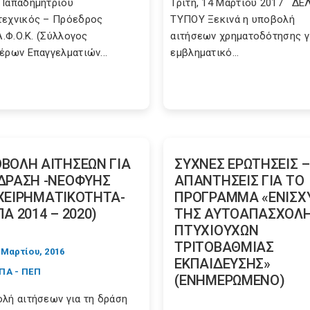
Παπαδημητρίου
Τρίτη, 14 Μαρτίου 2017 ΔΕ
εχνικός – Πρόεδρος
ΤΥΠΟΥ Ξεκινά η υποβολή
Λ.Φ.Ο.Κ. (Σύλλογος
αιτήσεων χρηματοδότησης γ
έρων Επαγγελματιών...
εμβληματικό...
ΒΟΛΗ ΑΙΤΗΣΕΩΝ ΓΙΑ
ΣΥΧΝΕΣ ΕΡΩΤΗΣΕΙΣ –
ΔΡΑΣΗ -ΝΕΟΦΥΗΣ
ΑΠΑΝΤΗΣΕΙΣ ΓΙΑ ΤΟ
ΧΕΙΡΗΜΑΤΙΚΟΤΗΤΑ-
ΠΡΟΓΡΑΜΜΑ «ΕΝΙΣΧ
ΠΑ 2014 – 2020)
ΤΗΣ ΑΥΤΟΑΠΑΣΧΟΛ
ΠΤΥΧΙΟΥΧΩΝ
ΤΡΙΤΟΒΑΘΜΙΑΣ
 Μαρτίου, 2016
ΕΚΠΑΙΔΕΥΣΗΣ»
ΠΑ - ΠΕΠ
(ΕΝΗΜΕΡΩΜΕΝΟ)
λή αιτήσεων για τη δράση