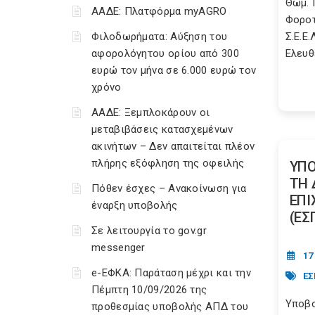
Θωμ. 
ΑΑΔΕ: Πλατφόρμα myAGRO
Φοροτ
Φιλοδωρήματα: Αύξηση του
Σ.Ε.Ε.
αφορολόγητου ορίου από 300
Ελευθ
ευρώ τον μήνα σε 6.000 ευρώ τον
χρόνο
ΑΑΔΕ: Ξεμπλοκάρουν οι
μεταβιβάσεις κατασχεμένων
ακινήτων – Δεν απαιτείται πλέον
πλήρης εξόφληση της οφειλής
ΥΠΟ
ΤΗ 
Πόθεν έσχες – Ανακοίνωση για
ΕΠΙ
έναρξη υποβολής
(ΕΣ
Σε λειτουργία το gov.gr
messenger
17
e-ΕΦΚΑ: Παράταση μέχρι και την
ΕΣ
Πέμπτη 10/09/2026 της
Υποβο
προθεσμίας υποβολής ΑΠΔ του