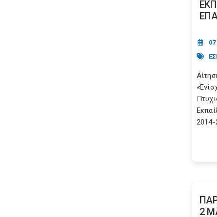
ΕΚΠ
ΕΠΑ
07
ΕΣ
Αίτησ
«Ενίσ
Πτυχι
Εκπαί
2014-
ΠΑΡ
2 Μ