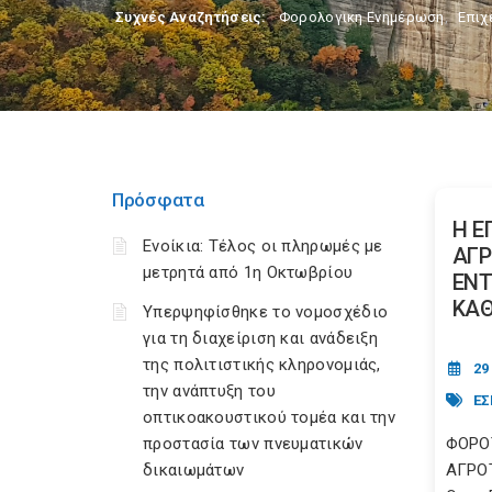
Συχνές Αναζητήσεις:
Φορολογικη Ενημέρωση
,
Επιχ
Πρόσφατα
Η Ε
Ενοίκια: Τέλος οι πληρωμές με
ΑΓΡ
μετρητά από 1η Οκτωβρίου
ΕΝΤ
ΚΑΘ
Υπερψηφίσθηκε το νομοσχέδιο
για τη διαχείριση και ανάδειξη
της πολιτιστικής κληρονομιάς,
29
την ανάπτυξη του
ΕΣ
οπτικοακουστικού τομέα και την
προστασία των πνευματικών
ΦΟΡΟ
δικαιωμάτων
ΑΓΡΟΤ