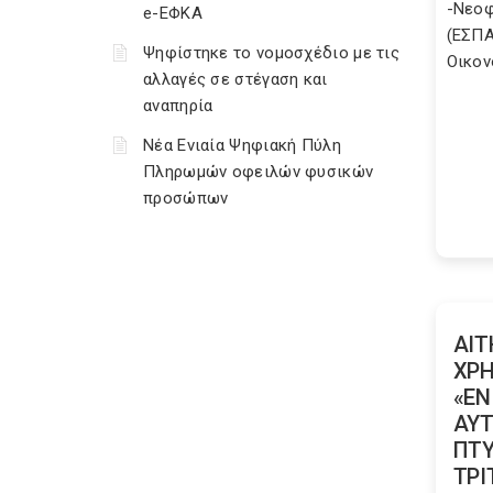
-Νεοφ
e-ΕΦΚΑ
(ΕΣΠΑ
Ψηφίστηκε το νομοσχέδιο με τις
Οικον
αλλαγές σε στέγαση και
αναπηρία
Νέα Ενιαία Ψηφιακή Πύλη
Πληρωμών οφειλών φυσικών
προσώπων
ΑΙΤ
ΧΡ
«ΕΝ
ΑΥ
ΠΤΥ
ΤΡΙ