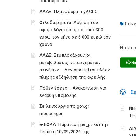
δικαιωμάτων
ΑΑΔΕ: Πλατφόρμα myAGRO
Φιλοδωρήματα: Αύξηση του
Ετικέ
αφορολόγητου ορίου από 300
ευρώ τον μήνα σε 6.000 ευρώ τον
χρόνο
Ηταν αυ
ΑΑΔΕ: Ξεμπλοκάρουν οι
μεταβιβάσεις κατασχεμένων
Να
ακινήτων – Δεν απαιτείται πλέον
πλήρης εξόφληση της οφειλής
Πόθεν έσχες – Ανακοίνωση για
Σ
έναρξη υποβολής
Σε λειτουργία το gov.gr
ΝΕ
messenger
ΤΡ
e-ΕΦΚΑ: Παράταση μέχρι και την
ΔΙ
Πέμπτη 10/09/2026 της
ΥΠ