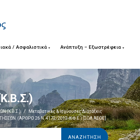
ιακά / Ασφαλιστικά
Ανάπτυξη – Εξωστρέφεια
Κ.Β.Σ.)
Ν (Κ.Β.Σ.)
/
Μεταβατικές & Ισχύουσες Διατάξεις
ΕΩΝ. (ΆΡΘΡΟ 26 Ν. 4172/2013-Κ.Φ.Ε.) [ΣΟΛ ΑΕΟΕ]