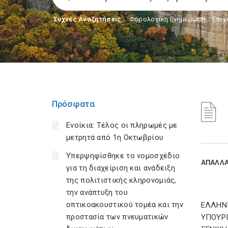
Συχνές Αναζητήσεις:
Φορολογικη Ενημέρωση
,
Επιχ
Πρόσφατα
Ενοίκια: Τέλος οι πληρωμές με
μετρητά από 1η Οκτωβρίου
Υπερψηφίσθηκε το νομοσχέδιο
ΑΠΑΛΛΑ
για τη διαχείριση και ανάδειξη
της πολιτιστικής κληρονομιάς,
την ανάπτυξη του
οπτικοακουστικού τομέα και την
ΕΛΛΗΝ
προστασία των πνευματικών
ΥΠΟΥΡ