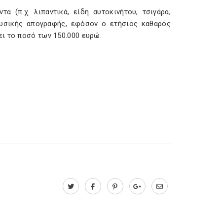
 (π.χ. λιπαντικά, είδη αυτοκινήτου, τσιγάρα,
φυσικής απογραφής, εφόσον ο ετήσιος καθαρός
ι το ποσό των 150.000 ευρώ.