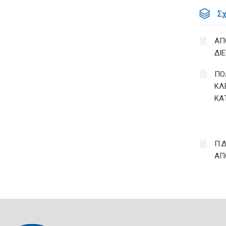
Σ
ΑΠ
ΔΙ
ΠΟ
ΚΛ
ΚΑ
Π.Δ
ΑΠ