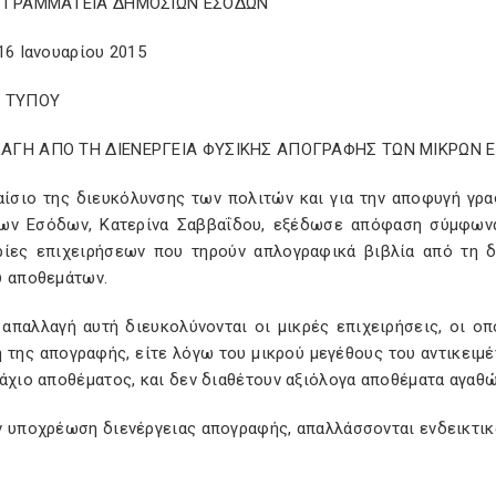
Η ΓΡΑΜΜΑΤΕΙΑ ΔΗΜΟΣΙΩΝ ΕΣΟΔΩΝ
16 Ιανουαρίου 2015
Ο ΤΥΠΟΥ
ΓΗ ΑΠΟ ΤΗ ΔΙΕΝΕΡΓΕΙΑ ΦΥΣΙΚΗΣ ΑΠΟΓΡΑΦΗΣ ΤΩΝ ΜΙΚΡΩΝ Ε
αίσιο της διευκόλυνσης των πολιτών και για την αποφυγή γρα
ων Εσόδων, Κατερίνα Σαββαΐδου, εξέδωσε απόφαση σύμφωνα
ρίες επιχειρήσεων που τηρούν απλογραφικά βιβλία από τη δ
υ αποθεμάτων.
 απαλλαγή αυτή διευκολύνονται οι μικρές επιχειρήσεις, οι ο
 της απογραφής, είτε λόγω του μικρού μεγέθους του αντικειμέ
άχιο αποθέματος, και δεν διαθέτουν αξιόλογα αποθέματα αγαθώ
 υποχρέωση διενέργειας απογραφής, απαλλάσσονται ενδεικτικά