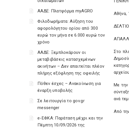
δικαιωμάτων
ΓΕΝΙΚ
ΑΑΔΕ: Πλατφόρμα myAGRO
Αθήνα, 
Φιλοδωρήματα: Αύξηση του
ΔΕΛΤΙ
αφορολόγητου ορίου από 300
ευρώ τον μήνα σε 6.000 ευρώ τον
ΑΠΑΛΛΑ
χρόνο
Στο πλ
ΑΑΔΕ: Ξεμπλοκάρουν οι
Δημοσί
μεταβιβάσεις κατασχεμένων
κατηγο
ακινήτων – Δεν απαιτείται πλέον
αρχείο
πλήρης εξόφληση της οφειλής
Πόθεν έσχες – Ανακοίνωση για
Με την
έναρξη υποβολής
σύνταξη
ανά τεμ
Σε λειτουργία το gov.gr
messenger
Από την
e-ΕΦΚΑ: Παράταση μέχρι και την
Πέμπτη 10/09/2026 της