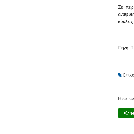
Σε περ
αναψυκ
κύκλος
Πηγή: 
Ετικέ
Ηταν αυ
Να