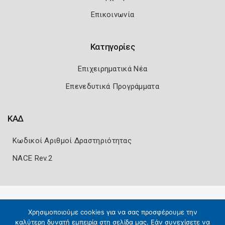
Επικοινωνία
Κατηγορίες
Επιχειρηματικά Νέα
Επενεδυτικά Προγράμματα
ΚΑΔ
Κωδικοί Αριθμοί Δραστηριότητας
NACE Rev.2
Πολιτική Ασφάλειας
Όροι Χρήσης
Χρησιμοποιούμε cookies για να σας προσφέρουμε την
Copyright 2026
Knowledge A.E.
καλύτερη δυνατή εμπειρία στη σελίδα μας. Εάν συνεχίσετε να