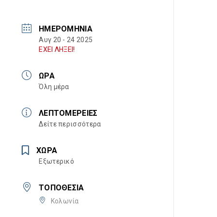
ΗΜΕΡΟΜΗΝΊΑ
Αυγ 20 - 24 2025
ΕΧΕΙ ΛΗΞΕΙ!
ΏΡΑ
Όλη μέρα
ΛΕΠΤΟΜΈΡΕΙΕΣ
Δείτε περισσότερα
ΧΏΡΑ
Εξωτερικό
ΤΟΠΟΘΕΣΊΑ
Κολωνία