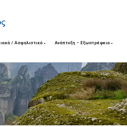
ιακά / Ασφαλιστικά
Ανάπτυξη – Εξωστρέφεια