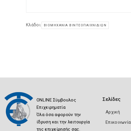
Κλάδοι
ΒΙΟΜΗΧΑΝΊΑ ΒΙΝΤΕΟΠΑΙΧΝΙΔΙΏΝ
Σελίδες
ONLINE Σύμβουλος
Επιχειρηματία
Αρχική
Όλα όσα αφορούν την
ίδρυση και την λειτουργία
Επικοινωνία
της επιχείρησής σας.