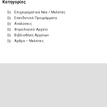
Κατηγορίες
Επιχειρηματικά Νέα / Μελέτες
Επενδυτικά Προγράμματα
Αναλύσεις
Φορολογικό Αρχείο
Βιβλιοθήκη Αρχείων
Άρθρα – Μελέτες