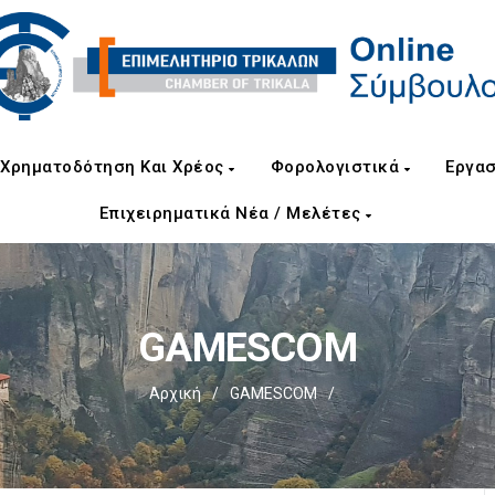
Χρηματοδότηση Και Χρέος
Φορολογιστικά
Εργασ
Επιχειρηματικά Νέα / Μελέτες
GAMESCOM
Αρχική
/
GAMESCOM
/