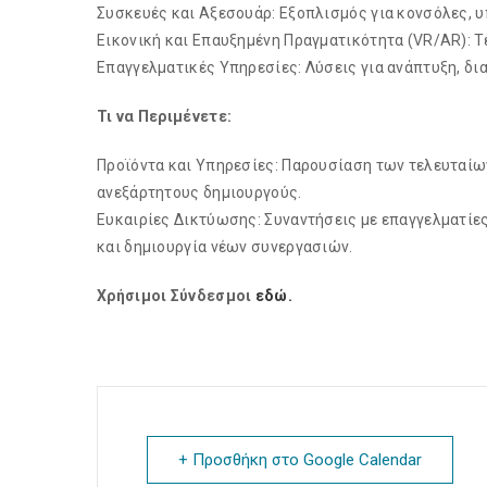
Συσκευές και Αξεσουάρ: Εξοπλισμός για κονσόλες, 
Εικονική και Επαυξημένη Πραγματικότητα (VR/AR): Τ
Επαγγελματικές Υπηρεσίες: Λύσεις για ανάπτυξη, δι
Τι να Περιμένετε:
Προϊόντα και Υπηρεσίες: Παρουσίαση των τελευταί
ανεξάρτητους δημιουργούς.
Ευκαιρίες Δικτύωσης: Συναντήσεις με επαγγελματίες
και δημιουργία νέων συνεργασιών.
Χρήσιμοι Σύνδεσμοι
εδώ.
+ Προσθήκη στο Google Calendar