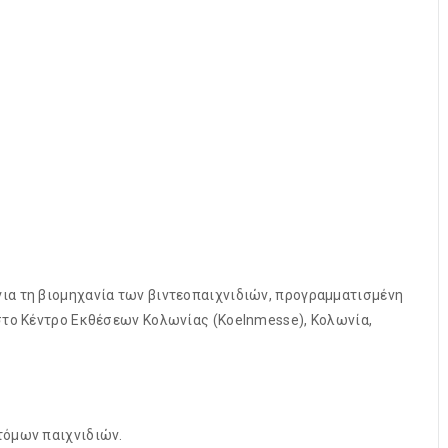
για τη βιομηχανία των βιντεοπαιχνιδιών, προγραμματισμένη
 στο Κέντρο Εκθέσεων Κολωνίας (Koelnmesse), Κολωνία,
τόμων παιχνιδιών.