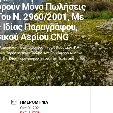
ορούν Μόνο Πωλήσεις
Του Ν. 2960/2001, Με
Της Ιδίας Παραγράφου,
σικού Αερίου CNG
λαιοειδών, Πρατηριούχους Υγρών Καυσίμων, Κ.λπ.),
μενων Παραστατικών Πωλήσεων, Που Αφορούν Μόνο
ι Κα) Της Ιδίας Παραγράφου, Εκτός Της Περίπτωσης Του
ΗΜΕΡΟΜΗΝΊΑ
Οκτ 01 2021