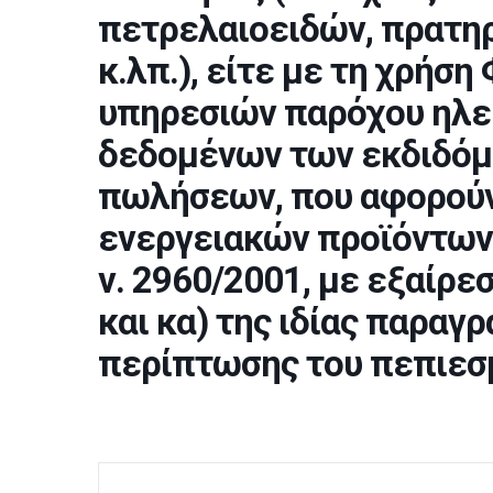
πετρελαιοειδών, πρατη
κ.λπ.), είτε με τη χρήση 
υπηρεσιών παρόχου ηλε
δεδομένων των εκδιδό
πωλήσεων, που αφορούν
ενεργειακών προϊόντων τ
ν. 2960/2001, με εξαίρεση τ
και κα) της ιδίας παραγ
περίπτωσης του πεπιεσ