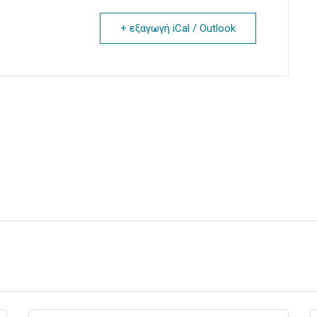
+ εξαγωγή iCal / Outlook
Your Email
You