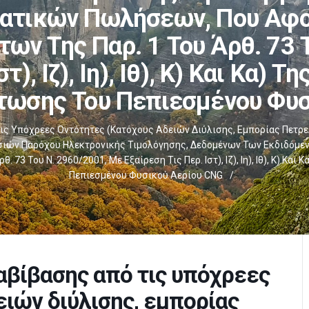
ατικών Πωλήσεων, Που Αφ
ων Της Παρ. 1 Του Άρθ. 73 
τ), Ιζ), Ιη), Ιθ), Κ) Και Κα) 
τωσης Του Πεπιεσμένου Φυ
ις Υπόχρεες Οντότητες (κατόχους Αδειών Διύλισης, Εμπορίας Πετρε
ηρεσιών Παρόχου Ηλεκτρονικής Τιμολόγησης, Δεδομένων Των Εκδιδό
73 Του Ν. 2960/2001, Με Εξαίρεση Τις Περ. Ιστ), Ιζ), Ιη), Ιθ), Κ) Κα
Πεπιεσμένου Φυσικού Αερίου CNG
/
αβίβασης από τις υπόχρεες
ειών διύλισης, εμπορίας