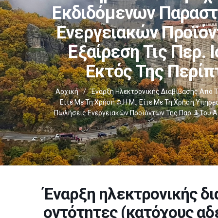
Εκδιδόμενων Παραστ
Ενεργειακών Προϊόντ
Εξαίρεση Τις Περ. Ισ
Εκτός Της Περίπ
Αρχική
/
Έναρξη Ηλεκτρονικής Διαβίβασης Από Τ
Είτε Με Τη Χρήση Φ.Η.Μ., Είτε Με Τη Χρήση Υπ
Πωλήσεις Ενεργειακών Προϊόντων Της Παρ. 1 Του Άρθ. 
Έναρξη ηλεκτρονικής δι
οντότητες (κατόχους αδ