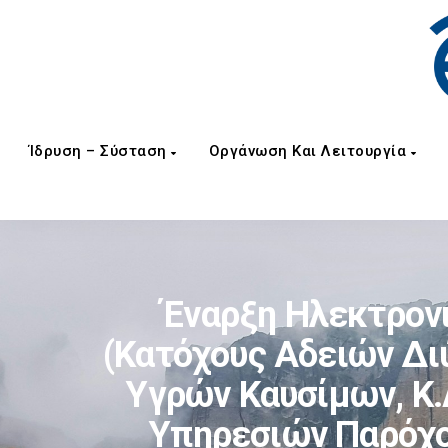
Ίδρυση – Σύσταση
Οργάνωση Και Λειτουργία
Έναρξη Ηλεκτρον
(κατόχους Αδειών Δι
Υγρών Καυσίμων, Κ.λ
Υπηρεσιών Παρόχο