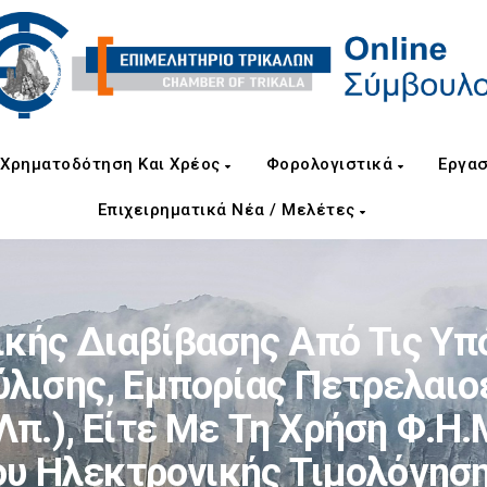
Χρηματοδότηση Και Χρέος
Φορολογιστικά
Εργασ
Επιχειρηματικά Νέα / Μελέτες
ικής Διαβίβασης Από Τις Υπ
ύλισης, Εμπορίας Πετρελαιο
π.), Είτε Με Τη Χρήση Φ.Η.
υ Ηλεκτρονικής Τιμολόγησ