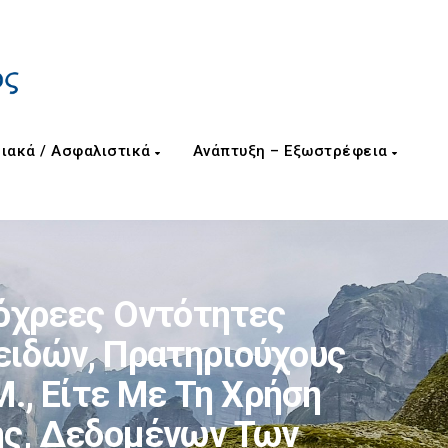
ιακά / Ασφαλιστικά
Ανάπτυξη – Εξωστρέφεια
όχρεες Οντότητες
ειδών, Πρατηριούχους
Μ., Είτε Με Τη Χρήση
ης, Δεδομένων Των