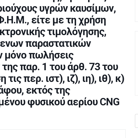
ριούχους υγρών καυσίμων,
Φ.Η.Μ., είτε με τη χρήση
κτρονικής τιμολόγησης,
μενων παραστατικών
 μόνο πωλήσεις
ης παρ. 1 του άρθ. 73 του
ις περ. ιστ), ιζ), ιη), ιθ), κ)
ράφου, εκτός της
μένου φυσικού αερίου CNG