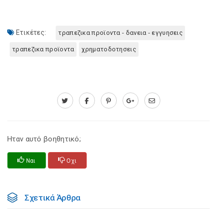
Ετικέτες:
τραπεζικα προϊοντα - δανεια - εγγυησεις
τραπεζικα προϊοντα
χρηματοδοτησεις
Ηταν αυτό βοηθητικό;
Ναι
Οχι
Σχετικά Άρθρα