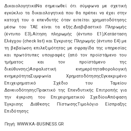
ΔικαιολογητικάΝα σημειωθεί ότι σύμφωνα με σχετική
εγκύκλιο τα δικαιολογητικά που θα πρέπει να έχει στην
κατοχή του ο επενδυτής όταν αιτείται χρηματοδότησης
μέσω του ΤΑΕ είναι τα εξής:Διαβιβαστικό Πληρωμής
(έντυπο Ε3),Αίτηση πληρωμής (έντυπο Ε1),Κατάσταση
Ελέγχου (check list) και Έγκρισης Πληρωμής (έντυπο Ε4) με
τη βεβαίωση επιλεξιμότητας με σφραγίδα της υπηρεσίας
και πρωτότυπες υπογραφές (από τον προϊστάμενο του
τμήματος και τον προϊστάμενο της
διεύθυνσης)Ασφαλιστική ενημερότηταΦορολογική
ενημερότηταΣυμφωνία ΧρηματοδότησηςΕγκεκριμένο
Επιχειρηματικό Σχέδιο του Ταμείου
ΔανειοδότησηςΠρακτικό της Επενδυτικής Επιτροπής για
την έγκριση του Επιχειρηματικού ΣχεδίουΑπόφαση
Έγκρισης Διάθεσης ΠίστωσηςΤιμολόγιο Είσπραξης
Επιδότησης
Πηγή: WWW.KA-BUSINESS.GR