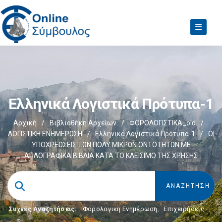
Ελληνικά Λογιστικά Πρότυπα-1
Αρχική
/
Βιβλιοθήκη Αρχείων
/
ΦΟΡΟΛΟΓΙΣΤΙΚΑ_old
/
ΛΟΓΙΣΤΙΚΗ ΕΝΗΜΕΡΩΣΗ
/
Ελληνικά Λογιστικά Πρότυπα-1
/
OΙ
ΥΠΟΧΡΕΩΣΕΙΣ ΤΩΝ ΠΟΛΥ ΜΙΚΡΩΝ ΟΝΤΟΤΗΤΩΝ ΜΕ
ΑΠΛΟΓΡΑΦΙΚΑ ΒΙΒΛΙΑ ΚΑΤΑ ΤΟ ΚΛΕΙΣΙΜΟ ΤΗΣ ΧΡΗΣΗΣ
Συχνές Αναζητήσεις:
Φορολογικη Ενημέρωση
,
Επιχειρήσεις