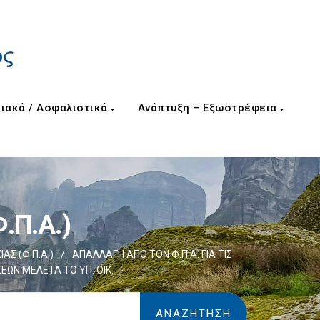
ιακά / Ασφαλιστικά
Ανάπτυξη – Εξωστρέφεια
.Π.Α.)
Σ (Φ.Π.Α.)
/
AΠΑΛΛΑΓΗ ΑΠΟ ΤΟΝ Φ.Π.Α. ΓΙΑ ΤΙΣ
ΩΝ ΜΕΛΕΤΑ ΤΟ ΥΠ. ΟΙΚ.