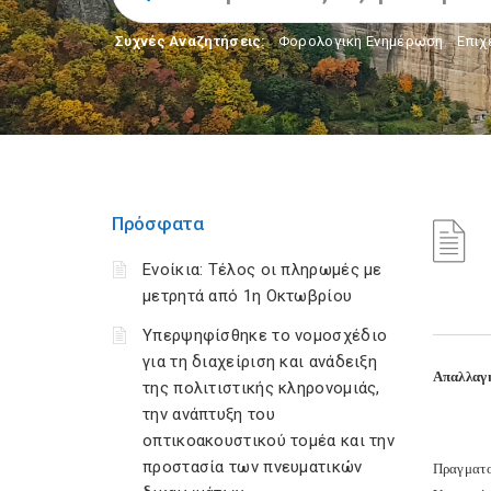
Συχνές Αναζητήσεις:
Φορολογικη Ενημέρωση
,
Επιχ
Πρόσφατα
Ενοίκια: Τέλος οι πληρωμές με
μετρητά από 1η Οκτωβρίου
Υπερψηφίσθηκε το νομοσχέδιο
για τη διαχείριση και ανάδειξη
A
παλλαγή
της πολιτιστικής κληρονομιάς,
την ανάπτυξη του
οπτικοακουστικού τομέα και την
προστασία των πνευματικών
Πραγματο