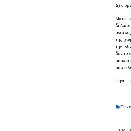
δ) συμ
Μετά τ
δήλωση
ακατάσ
της χώρ
την εθ
δυνατό
απαραί
αποτελ
Πηγή: 
Ετικέ
Ηταν αυ