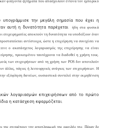
ηκαν φλέγοντα ζητήματα που απασχολούν έντονα τον εμπορικό
υ υπογράμμισε την μεγάλη σημασία που έχει η
αν αυτή η δυνατότητα παρέχεται
ήδη στα φυσικά
 οι επιχειρηματίες αποκτούν τη δυνατότητα να υποδείξουν έναν
ροστατεύεται αντίστοιχα, ώστε η επιχείρηση να συνεχίσει να
ινε ο ακατάσχετος λογαριασμός της επιχείρησης να είναι
είρησης, προκειμένου ταυτόχρονα να διαδοθεί η χρήση τους.
σμούς των επιχειρήσεων από τη χρήση των
POS
δεν αποτελούν
ν άλλες, πάγιες ή λειτουργικές ανάγκες των επιχειρήσεων. Η
την εξόφληση δανείων, ουσιαστικά συντελεί στην εκμηδένιση
ικών λογαριασμών επιχειρήσεων από το πρώτο
 ίδια η κατάσχεση εφαρμόζεται.
ου της επιτρέπουν την αποπληρωμή της οφειλής της. Πέραν δε