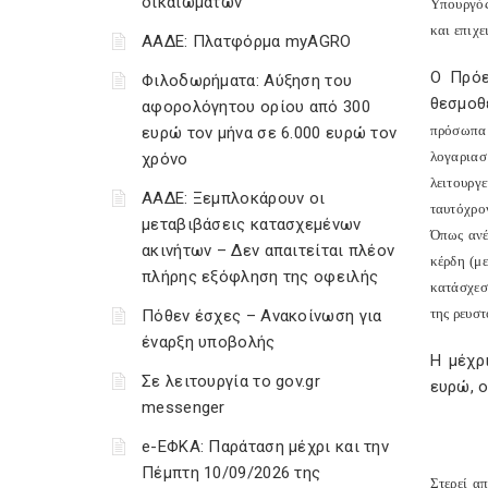
δικαιωμάτων
Υπουργός
και επιχ
ΑΑΔΕ: Πλατφόρμα myAGRO
Ο Πρόε
Φιλοδωρήματα: Αύξηση του
θεσμοθ
αφορολόγητου ορίου από 300
πρόσωπα κ
ευρώ τον μήνα σε 6.000 ευρώ τον
λογαριασ
χρόνο
λειτουργ
ΑΑΔΕ: Ξεμπλοκάρουν οι
ταυτόχρο
μεταβιβάσεις κατασχεμένων
Όπως ανέ
ακινήτων – Δεν απαιτείται πλέον
κέρδη (μ
πλήρης εξόφληση της οφειλής
κατάσχεσ
της ρευστ
Πόθεν έσχες – Ανακοίνωση για
έναρξη υποβολής
Η μέχρ
Σε λειτουργία το gov.gr
ευρώ, ο
messenger
e-ΕΦΚΑ: Παράταση μέχρι και την
Πέμπτη 10/09/2026 της
Στερεί α