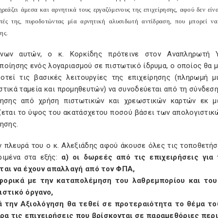
ηρεάζει άμεσα και αρνητικά τους εργαζόμενους της επιχείρησης, αφού δεν είν
τές της, πυροδοτώντας μία αρνητική αλυσιδωτή αντίδραση, που μπορεί ν
ης.
νων αυτών, ο κ. Κορκίδης πρότεινε στον Αναπληρωτή 
οίησης ενός λογαριασμού σε πιστωτικό ίδρυμα, ο οποίος θα μπ
οτεί τις βασικές λειτουργίες της επιχείρησης (πληρωμή 
τικά ταμεία και προμηθευτών) να συνοδεύεται από τη σύνδεση
ρησης από χρήση πιστωτικών και χρεωστικών καρτών εκ μ
ζεται το ύψος του ακατάσχετου ποσού βάσει των απολογιστικ
ησης.
ν πλευρά του ο κ. Αλεξιάδης αφού άκουσε όλες τις τοποθετή
ριμένα στα εξής:
α) οι δωρεές από τις επιχειρήσεις για
ται να έχουν απαλλαγή από τον ΦΠΑ,
φορικά με την καταπολέμηση του λαθρεμπορίου και του
ιστικό όργανο,
ά την Αξιολόγηση θα τεθεί σε προτεραιότητα το θέμα τ
ερα τις επιχειρήσεις που βρίσκονται σε παραμεθόριες περ