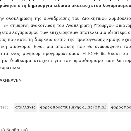
φώνησε στη δημιουργία ειδικού ακατάσχετου λογαριασμού
ην ολοκλήρωση της συνεδρίασης του Διοικητικού Συμβουλίο
: «Η σημερινή ανακοίνωση του Αναπληρωτή Υπουργού Οικονομ
χετου λογαριασμού των επιχειρήσεων αποτελεί μια ιδιαίτερα σ
ας που κατά τη διάρκεια αυτής της πρωτόγνωρης κρίσης έχει 
νική οικονομία. Είναι μια απόφαση που θα ανακουφίσει του
τητα ενός μίνιμουμ προγραμματισμού. Η ΕΣΕΕ θα θέσει στ
τητα διαθέσιμα στοιχεία για τον προσδιορισμό των λεπτ
εσματικό».
TAXHEAVEN
τες:
απαλλαγες
φορος προστιθεμενης αξιας (φ.π.α.)
φορος προ
τό βοηθητικό;