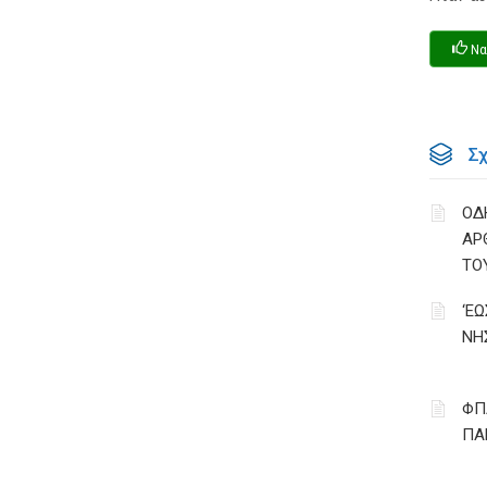
Να
Σ
ΟΔ
ΑΡ
ΤΟ
‘Ε
ΝΗ
ΦΠ
ΠΑ