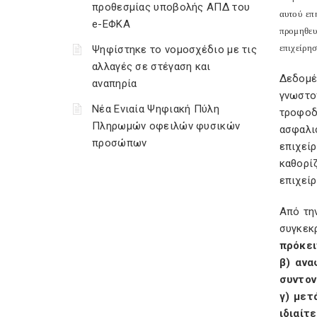
προθεσμίας υποβολής ΑΠΔ του
αυτού επ
e-ΕΦΚΑ
προμηθευ
επιχείρησ
Ψηφίστηκε το νομοσχέδιο με τις
αλλαγές σε στέγαση και
Δεδομέ
αναπηρία
γνωστοπ
Νέα Ενιαία Ψηφιακή Πύλη
τροφοδ
Πληρωμών οφειλών φυσικών
ασφαλισ
προσώπων
επιχεί
καθορί
επιχείρ
Από τη
συγκεκ
πρόκει
β) ανα
συντον
γ) μετ
ιδιαίτ