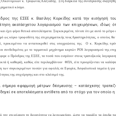
 Οικονομικών κ. Τρύφωνας Αλεξιάδης.
Στη διάρκεια της συνεδρίασης συζητήθ
ειρηματικό κόσμο.
δρος της ΕΣΕΕ κ. Βασίλης Κορκίδης κατά την εισήγησή το
έτηση ακατάσχετου λογαριασμού των επιχειρήσεων, ιδίως ότ
αι έχει φέρει θετικά αποτελέσματα. Συγκεκριμένα, τόνισε ότι με αυτό το μέτρο
μό ως κύριο τροφοδότη της επιχειρηματικής τους δραστηριότητας, ο οποίος θα π
εί, προκειμένου να ανταποκριθεί στις υποχρεώσεις της.
Ο κ. Κορκίδης πρότε
να συνδεδεμένος με το τερματικό μηχάνημα καρτών
POS
λογαριασμού της επιχ
φερε ο Πρόεδρος της ΕΣΕΕ, τα ποσά που εισρέουν στους τραπεζικούς λογαρια
εικτά ή καθαρά), καθώς είτε περιλαμβάνουν
ΦΠΑ, είτε προορίζονται να καλύψου
η των συγκεκριμένων ποσών για οφειλές σε Εφορία, Ασφαλιστικά ταμεία ή για 
ότητας της επιχείρησης και στο κλείσιμό της.
ι σήμερα εφαρμογή μέτρων δέσμευσης – κατάσχεσης τραπεζ
δηγεί σε αποτελέσματα αντίθετα από το στόχο για τον οποίο η
πό την επιχείρηση τη δυνατότητα να λειτουργήσει, ώστε να παράξει τα έσοδα π