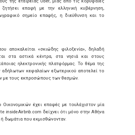
υς της εταιρείας Uber, μιας από τις κορυφαίες
 ζητήσει επαφή με την ελληνική κυβέρνηση,
ωγραφικό σημείο επαφής, η διεύθυνση και το
που αποκαλείται «σκιώδης φιλοξενία», δηλαδή
ται στα αστικά κέντρα, στα νησιά και στους
άποιας ηλεκτρονικής πλατφόρμας. Το θέμα της
ν αδήλωτων κεφαλαίων εξωτερικού αποτελεί το
ών με τους εκπροσώπους των θεσμών.
ο Οικονομικών έχει επαφές με τουλάχιστον μία
te insideAirbnb.com δείχνει ότι μόνο στην Αθήνα
α ή δωμάτια που εκμισθώνονταν.