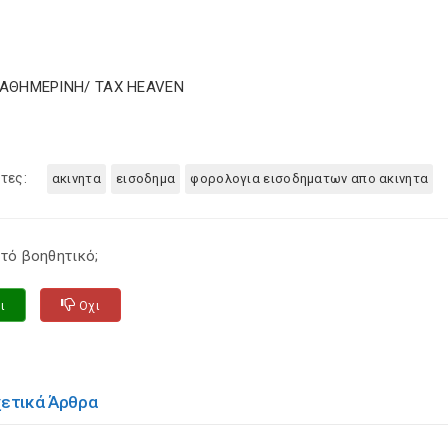
ΚΑΘΗΜΕΡΙΝΗ/ TAX HEAVEN
τες:
ακινητα
εισοδημα
φορολογια εισοδηματων απο ακινητα
τό βοηθητικό;
ι
Οχι
χετικά Άρθρα