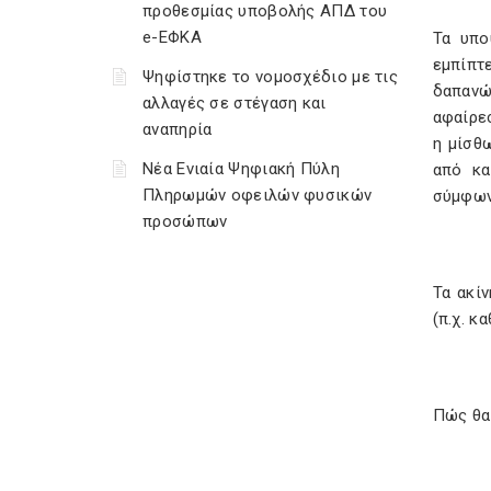
προθεσμίας υποβολής ΑΠΔ του
e-ΕΦΚΑ
Τα υπο
εμπίπτ
Ψηφίστηκε το νομοσχέδιο με τις
δαπανώ
αλλαγές σε στέγαση και
αφαίρε
αναπηρία
η μίσθ
Νέα Ενιαία Ψηφιακή Πύλη
από κα
Πληρωμών οφειλών φυσικών
σύμφωνα
προσώπων
Τα ακί
(π.χ. κ
Πώς θα 