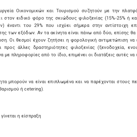
υργεία Οικονομικών και Τουρισμού συζητούν με την πλατφ
ει στον ειδικό φόρο της σκιώδους φιλοξενίας (15%-25% ή κα
ν) έναντι του 29% που ισχύει σήμερα στην αντίστοιχη επ
σης των εξόδων. Αν τα ακίνητα είναι πάνω από δύο, επίσης θα
ωση. Οι θεσμοί έχουν ζητήσει η φορολογική αντιμετώπιση να
ι προς άλλες δραστηριότητες φιλοξενίας (ξενοδοχεία, ενοι
 με πληροφορίες από το ίδιο, επιμένει οι διατάξεις αυτές να 
νητα μπορούν να είναι επιπλωμένα και να παρέχονται στους 
αθαρισμού ή cetering).
γίνεται η είσπραξη