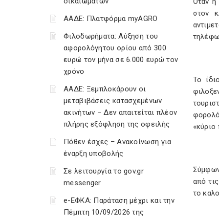
δικαιωμάτων
Οταν η
στον κ
ΑΑΔΕ: Πλατφόρμα myAGRO
αντιμε
Φιλοδωρήματα: Αύξηση του
τηλέφω
αφορολόγητου ορίου από 300
ευρώ τον μήνα σε 6.000 ευρώ τον
χρόνο
Το ίδι
ΑΑΔΕ: Ξεμπλοκάρουν οι
φιλοξε
μεταβιβάσεις κατασχεμένων
τουρισ
ακινήτων – Δεν απαιτείται πλέον
φορολό
πλήρης εξόφληση της οφειλής
«κύριο
Πόθεν έσχες – Ανακοίνωση για
έναρξη υποβολής
Σύμφων
Σε λειτουργία το gov.gr
από τις
messenger
το καλο
e-ΕΦΚΑ: Παράταση μέχρι και την
Πέμπτη 10/09/2026 της