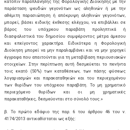
κατόπιν παραπλάνησης της Φορολογικής Διοίκησης με την
παράσταση ψευδών γεγονότων ως αληθινών ή με την
αθέμιτη παρασιώπηση ή απόκρυψη αληθινών γεγονότων,
μπορεί, βάσει ειδικής έκθεσης ελέγχου, να επιβάλλει σε
βάρος του υπόχρεου παραβάτη προληπτικά ή
διασφαλιστικά του δημοσίου συμφέροντος μέτρα άμεσου
και επείγοντος χαρακτήρα. Ειδικότερα η Φορολογική
Διοίκηση μπορεί να μην παραλαμβάνει και να μην χορηγεί
έγγραφα που απαιτούνται για τη μεταβίβαση περιουσιακών
στοιχείων. Στην περίπτωση αυτή δεσμεύεται το πενήντα
τοις εκατό (50%) των καταθέσεων, των πάσης φύσεως
λογαριασμών και παρακαταθηκών και του περιεχομένου
των θυρίδων του υπόχρεου παραβάτη. Το μη χρηματικό
περιεχόμενο θυρίδων και οι μη χρηματικές
παρακαταθήκες, δεσμεύονται στο σύνολό τους.»
β. Το πρώτο εδάφιο της παρ. 6 του άρθρου 46 του ν.
4174/2013 αντικαθίσταται ως εξής: