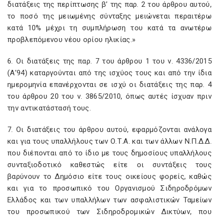
διατάξεις της περίπτωσης β’ της παρ. 2 του άρθρου αυτού,
το ποσό της μειωμένης σύνταξης μειώνεται περαιτέρω
κατά 10% μέχρι τη συμπλήρωση του κατά τα ανωτέρω
προβλεπόμενου νέου ορίου ηλικίας.»
6. Οι διατάξεις της παρ. 7 του άρθρου 1 του ν. 4336/2015
(Α’94) καταργούνται από της ισχύος τους και από την ίδια
ημερομηνία επανέρχονται σε ισχύ οι διατάξεις της παρ. 4
του άρθρου 20 του ν. 3865/2010, όπως αυτές ίσχυαν πριν
την αντικατάστασή τους.
7. Οι διατάξεις του άρθρου αυτού, εφαρμόζονται ανάλογα
και για τους υπαλλήλους των Ο.Τ.Α. και των άλλων Ν.Π.Δ.Δ.
που διέπονται από το ίδιο με τους δημοσίους υπαλλήλους
συνταξιοδοτικό καθεστώς είτε οι συντάξεις τους
βαρύνουν το Δημόσιο είτε τους οικείους φορείς, καθώς
και για το προσωπικό του Οργανισμού Σιδηροδρόμων
Ελλάδος και των υπαλλήλων των ασφαλιστικών Ταμείων
του προσωπικού των Σιδηροδρομικών Δικτύων, που