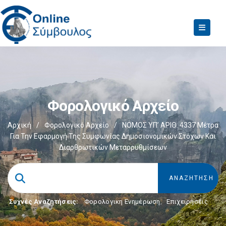
Φορολογικό Αρχείο
Αρχική
/
Φορολογικό Αρχείο
/
ΝOMOΣ ΥΠ’ ΑΡΙΘ. 4337 Μέτρα
Για Την Εφαρμογή Της Συμφωνίας Δημοσιονομικών Στόχων Και
Διαρθρωτικών Μεταρρυθμίσεων
Συχνές Αναζητήσεις:
Φορολογικη Ενημέρωση
,
Επιχειρήσεις