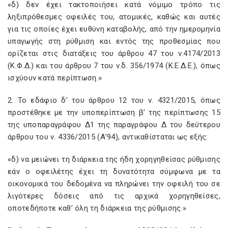
«δ) δεν έχει τακτοποιήσει κατά νόμιμο τρόπο τις
ληξιπρόθεσμες οφειλές του, ατομικές, καθώς και αυτές
για τις οποίες έχει ευθύνη καταβολής, από την ημερομηνία
υπαγωγής στη ρύθμιση και εντός της προθεσμίας που
ορίζεται στις διατάξεις του άρθρου 47 του ν.4174/2013
(Κ.Φ.Δ.) και του άρθρου 7 του ν.δ. 356/1974 (Κ.Ε.Δ.Ε.), όπως
ισχύουν κατά περίπτωση.»
2. Το εδάφιο δ’ του άρθρου 12 του ν. 4321/2015, όπως
προστέθηκε με την υποπερίπτωση β’ της περίπτωσης 15
της υποπαραγράφου Δ1 της παραγράφου Δ του δεύτερου
άρθρου του ν. 4336/2015 (Α’94), αντικαθίσταται ως εξής:
«δ) να μειώνει τη διάρκεια της ήδη χορηγηθείσας ρύθμισης
εάν ο οφειλέτης έχει τη δυνατότητα σύμφωνα με τα
οικονομικά του δεδομένα να πληρώνει την οφειλή του σε
λιγότερες δόσεις από τις αρχικά χορηγηθείσες,
οποτεδήποτε καθ’ όλη τη διάρκεια της ρύθμισης.»