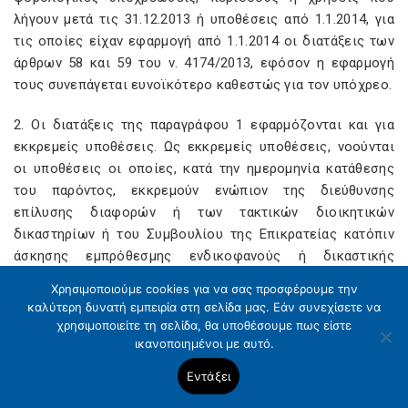
λήγουν μετά τις 31.12.2013 ή υποθέσεις από 1.1.2014, για
τις οποίες είχαν εφαρμογή από 1.1.2014 οι διατάξεις των
άρθρων 58 και 59 του ν. 4174/2013, εφόσον η εφαρμογή
τους συνεπάγεται ευνοϊκότερο καθεστώς για τον υπόχρεο.
2. Οι διατάξεις της παραγράφου 1 εφαρμόζονται και για
εκκρεμείς υποθέσεις. Ως εκκρεμείς υποθέσεις, νοούνται
οι υποθέσεις οι οποίες, κατά την ημερομηνία κατάθεσης
του παρόντος, εκκρεμούν ενώπιον της διεύθυνσης
επίλυσης διαφορών ή των τακτικών διοικητικών
δικαστηρίων ή του Συμβουλίου της Επικρατείας κατόπιν
άσκησης εμπρόθεσμης ενδικοφανούς ή δικαστικής
προσφυγής ή τακτικού ενδίκου μέσου ή αίτησης αναίρεσης
Χρησιμοποιούμε cookies για να σας προσφέρουμε την
για τις οποίες εκκρεμεί η προθεσμία άσκησης
καλύτερη δυνατή εμπειρία στη σελίδα μας. Εάν συνεχίσετε να
ενδικοφανούς ή δικαστικής προσφυγής ή τακτικού
χρησιμοποιείτε τη σελίδα, θα υποθέσουμε πως είστε
ενδίκου μέσου ή αίτησης αναίρεσης, καθώς και υποθέσεις
ικανοποιημένοι με αυτό.
για τις οποίες έχουν εκδοθεί οι σχετικές πράξεις αλλά
Εντάξει
δεν έχουν κοινοποιηθεί κατά την ημερομηνία κατάθεσης