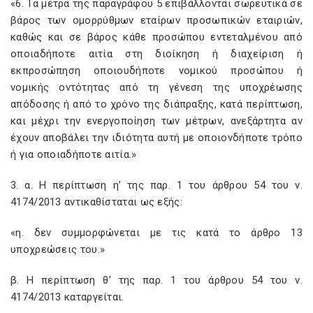
«6. Τα μέτρα της παραγράφου 5 επιβάλλονται σωρευτικά σε
βάρος των ομορρύθμων εταίρων προσωπικών εταιριών,
καθώς και σε βάρος κάθε προσώπου εντεταλμένου από
οποιαδήποτε αιτία στη διοίκηση ή διαχείριση ή
εκπροσώπηση οποιουδήποτε νομικού προσώπου ή
νομικής οντότητας από τη γένεση της υποχρέωσης
απόδοσης ή από το χρόνο της διάπραξης, κατά περίπτωση,
και μέχρι την ενεργοποίηση των μέτρων, ανεξάρτητα αν
έχουν αποβάλει την ιδιότητα αυτή με οποιονδήποτε τρόπο
ή για οποιαδήποτε αιτία.»
3. α. Η περίπτωση η’ της παρ. 1 του άρθρου 54 του ν.
4174/2013 αντικαθίσταται ως εξής:
«η. δεν συμμορφώνεται με τις κατά το άρθρο 13
υποχρεώσεις του.»
β. Η περίπτωση θ’ της παρ. 1 του άρθρου 54 του ν.
4174/2013 καταργείται.