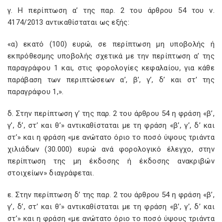
γ. Η περίπτωση α’ της παρ. 2 του άρθρου 54 του ν.
4174/2013 αντικαθίσταται ως εξής:
«α) εκατό (100) ευρώ, σε περίπτωση μη υποβολής ή
εκπρόθεσμης υποβολής σχετικά με την περίπτωση α’ της
παραγράφου 1 και, στις φορολογίες κεφαλαίου, για κάθε
παράβαση των περιπτώσεων α’, β’, γ’, δ’ και στ’ της
παραγράφου 1,».
δ. Στην περίπτωση γ’ της παρ. 2 του άρθρου 54 η φράση «β’,
γ’, δ’, στ’ και θ’» αντικαθίσταται με τη φράση «β’, γ’, δ’ και
στ’» και η φράση «με ανώτατο όριο το ποσό ύψους τριάντα
χιλιάδων (30.000) ευρώ ανά φορολογικό έλεγχο, στην
περίπτωση της μη έκδοσης ή έκδοσης ανακριβών
στοιχείων» διαγράφεται.
ε. Στην περίπτωση δ’ της παρ. 2 του άρθρου 54 η φράση «β’,
γ’, δ’, στ’ και θ’» αντικαθίσταται με τη φράση «β’, γ’, δ’ και
στ’» και η φράση «με ανώτατο όριο το ποσό ύψους τριάντα