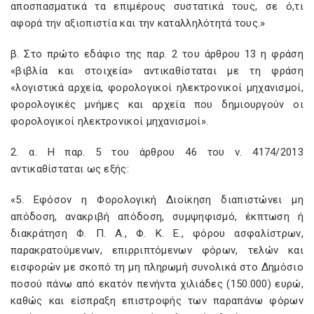
αποσπασματικά τα επιμέρους συστατικά τους, σε ό,τι
αφορά την αξιοπιστία και την καταλληλότητά τους.»
β. Στο πρώτο εδάφιο της παρ. 2 του άρθρου 13 η φράση
«βιβλία και στοιχεία» αντικαθίσταται με τη φράση
«λογιστικά αρχεία, φορολογικοί ηλεκτρονικοί μηχανισμοί,
φορολογικές μνήμες και αρχεία που δημιουργούν οι
φορολογικοί ηλεκτρονικοί μηχανισμοί».
2. α. Η παρ. 5 του άρθρου 46 του ν. 4174/2013
αντικαθίσταται ως εξής:
«5. Εφόσον η Φορολογική Διοίκηση διαπιστώνει μη
απόδοση, ανακριβή απόδοση, συμψηφισμό, έκπτωση ή
διακράτηση Φ. Π. Α., Φ. Κ. Ε., φόρου ασφαλίστρων,
παρακρατούμενων, επιρριπτόμενων φόρων, τελών και
εισφορών με σκοπό τη μη πληρωμή συνολικά στο Δημόσιο
ποσού πάνω από εκατόν πενήντα χιλιάδες (150.000) ευρώ,
καθώς και είσπραξη επιστροφής των παραπάνω φόρων