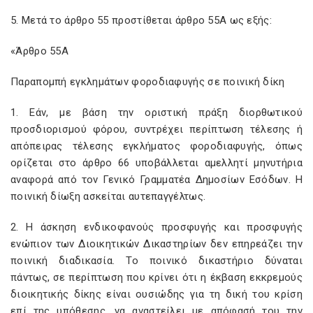
5. Μετά το άρθρο 55 προστίθεται άρθρο 55Α ως εξής:
«Άρθρο 55Α
Παραπομπή εγκλημάτων φοροδιαφυγής σε ποινική δίκη
1. Εάν, με βάση την οριστική πράξη διορθωτικού
προσδιορισμού φόρου, συντρέχει περίπτωση τέλεσης ή
απόπειρας τέλεσης εγκλήματος φοροδιαφυγής, όπως
ορίζεται στο άρθρο 66 υποβάλλεται αμελλητί μηνυτήρια
αναφορά από τον Γενικό Γραμματέα Δημοσίων Εσόδων. Η
ποινική δίωξη ασκείται αυτεπαγγέλτως.
2. Η άσκηση ενδικοφανούς προσφυγής και προσφυγής
ενώπιον των Διοικητικών Δικαστηρίων δεν επηρεάζει την
ποινική διαδικασία. Το ποινικό δικαστήριο δύναται
πάντως, σε περίπτωση που κρίνει ότι η έκβαση εκκρεμούς
διοικητικής δίκης είναι ουσιώδης για τη δική του κρίση
επί της υπόθεσης, να αναστείλει με απόφασή του την