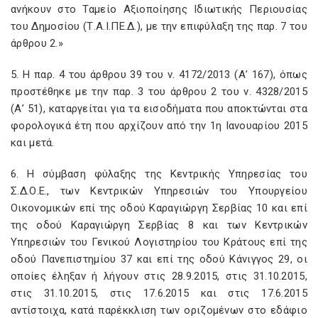
ανήκουν στο Ταμείο Αξιοποίησης Ιδιωτικής Περιουσίας
του Δημοσίου (Τ.Α.Ι.ΠΕ.Δ.), με την επιφύλαξη της παρ. 7 του
άρθρου 2.»
5. Η παρ. 4 του άρθρου 39 του ν. 4172/2013 (Α’ 167), όπως
προστέθηκε με την παρ. 3 του άρθρου 2 του ν. 4328/2015
(Α’ 51), καταργείται για τα εισοδήματα που αποκτώνται στα
φορολογικά έτη που αρχίζουν από την 1η Ιανουαρίου 2015
και μετά.
6. Η σύμβαση φύλαξης της Κεντρικής Υπηρεσίας του
Σ.Δ.Ο.Ε., των Κεντρικών Υπηρεσιών του Υπουργείου
Οικονομικών επί της οδού Καραγιώργη Σερβίας 10 και επί
της οδού Καραγιώργη Σερβίας 8 και των Κεντρικών
Υπηρεσιών του Γενικού Λογιστηρίου του Κράτους επί της
οδού Πανεπιστημίου 37 και επί της οδού Κάνιγγος 29, οι
οποίες έληξαν ή λήγουν στις 28.9.2015, στις 31.10.2015,
στις 31.10.2015, στις 17.6.2015 και στις 17.6.2015
αντίστοιχα, κατά παρέκκλιση των οριζομένων στο εδάφιο