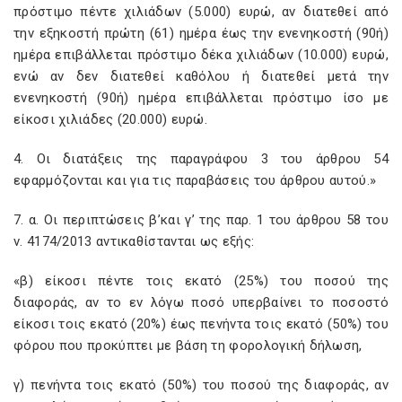
πρόστιμο πέντε χιλιάδων (5.000) ευρώ, αν διατεθεί από
την εξηκοστή πρώτη (61) ημέρα έως την ενενηκοστή (90ή)
ημέρα επιβάλλεται πρόστιμο δέκα χιλιάδων (10.000) ευρώ,
ενώ αν δεν διατεθεί καθόλου ή διατεθεί μετά την
ενενηκοστή (90ή) ημέρα επιβάλλεται πρόστιμο ίσο με
είκοσι χιλιάδες (20.000) ευρώ.
4. Οι διατάξεις της παραγράφου 3 του άρθρου 54
εφαρμόζονται και για τις παραβάσεις του άρθρου αυτού.»
7. α. Οι περιπτώσεις β’και γ’ της παρ. 1 του άρθρου 58 του
ν. 4174/2013 αντικαθίστανται ως εξής:
«β) είκοσι πέντε τοις εκατό (25%) του ποσού της
διαφοράς, αν το εν λόγω ποσό υπερβαίνει το ποσοστό
είκοσι τοις εκατό (20%) έως πενήντα τοις εκατό (50%) του
φόρου που προκύπτει με βάση τη φορολογική δήλωση,
γ) πενήντα τοις εκατό (50%) του ποσού της διαφοράς, αν