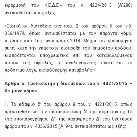
εφαρμογή του Κ.Ε.Δ.Ε.» του ν. 4224/2013 (Α’288)
αντικαθίσταται ως εξής:
«Ειδικά οι διατάξεις της παρ. 2 του άρθρου 6 του ν.δ.
356/1974, όπως αντικαθίσταται με τον παρόντα νόμο,
ισχύουν από 1ης Ιανουαρίου 2018. Μέχρι την ημερομηνία
αυτή, κατά την εκάστοτε είσπραξη του δημοσίου εσόδου,
εισπράττονται υποχρεωτικά επί του καταβαλλόμενου
ποσού της οφειλής, οι αναλογούντες τόκοι και το
πρόστιμο λόγω εκπρόθεσμης καταβολής.»
Άρθρο 5. Τροποποίηση διατάξεων του ν. 4321/2015 –
Κείμενο νόμο
υ
1. Το εδάφιο δ’ του άρθρου 8 του ν. 4321/2015, όπως
προστέθηκε με την υποπερίπτωση δ’ της περίπτωσης 15
της υποπαραγράφου Δ1 της παραγράφου Δ’ του δεύτερου
άρθρου του ν. 4336/2015 (Α ’94), αντικαθίσταται ως εξής: