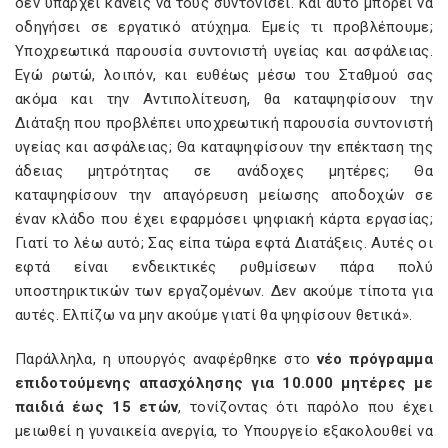
δεν υπάρχει κανείς να τους συντονίσει. Και αυτό μπορεί να
οδηγήσει σε εργατικό ατύχημα. Εμείς τι προβλέπουμε;
Υποχρεωτικά παρουσία συντονιστή υγείας και ασφάλειας.
Εγώ ρωτώ, λοιπόν, και ευθέως μέσω του Σταθμού σας
ακόμα και την Αντιπολίτευση, θα καταψηφίσουν την
Διάταξη που προβλέπει υποχρεωτική παρουσία συντονιστή
υγείας και ασφάλειας; Θα καταψηφίσουν την επέκταση της
άδειας μητρότητας σε ανάδοχες μητέρες; Θα
καταψηφίσουν την απαγόρευση μείωσης αποδοχών σε
έναν κλάδο που έχει εφαρμόσει ψηφιακή κάρτα εργασίας;
Γιατί το λέω αυτό; Σας είπα τώρα εφτά Διατάξεις. Αυτές οι
εφτά είναι ενδεικτικές ρυθμίσεων πάρα πολύ
υποστηρικτικών των εργαζομένων. Δεν ακούμε τίποτα για
αυτές. Ελπίζω να μην ακούμε γιατί θα ψηφίσουν θετικά».
Παράλληλα, η υπουργός αναφέρθηκε στο
νέο πρόγραμμα
επιδοτούμενης απασχόλησης για 10.000 μητέρες με
παιδιά έως 15 ετών
, τονίζοντας ότι παρόλο που έχει
μειωθεί η γυναικεία ανεργία, το Υπουργείο εξακολουθεί να