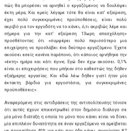
πώς θα μπορέσει να αρνηθεί ο εργαζόμενος να δουλέψει
έκτη μέρα; Και εμείς λέγαμε τότε θα είναι κατ’ εξαίρεση,
έχει πολύ συγκεκριμένες προϋποθέσεις, είναι πολύ
ακριβό για τον εργοδότη να το κάνει, ό,τι ακριβώς λέμε και
σήμερα για την κατ’ εξαίρεση 13ωρη απασχόληση»
προσθέτοντας ότι «συμφέρει πολύ περισσότερο μια
επιχείρηση να προσλάβει ένα δεύτερο εργαζόμενο. Έχετε
ακούσει εσείς κανένα παράπονο, ότι κάποιος αρνήθηκε την
«έκτη» ημέρα και κάτι έγινε; Εγώ δεν έχω ακούσει. 0,1%
είναι οι επιχειρήσεις που μπήκαν στο καθεστώς της δήθεν
εξαήμερης εργασίας. Και εδώ λέω δήθεν γιατί ήταν μία
έκτακτη βάρδια για εργοστάσια, για συγκεκριμένες
προϋποθέσεις».
Αναφερόμενη στις αντιδράσεις της αντιπολίτευσης τόνισε
ότι αυτές έχουν επικεντρωθεί στον δημόσιο διάλογο σε
μία μόνο διάταξη η οποία το μόνο που κάνει είναι να δίνει
μία επιπλέον δυνατότητα σε έναν εργαζόμενο να αμείβεται
με προσαύξηση 40% για κάτι που ήδη κάνει, αγνοώντας 87