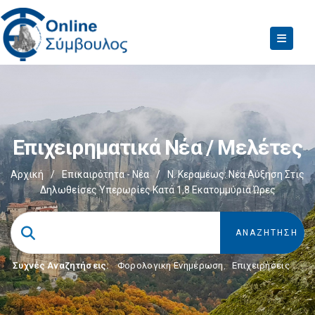
Επιχειρηματικά Νέα / Μελέτες
Αρχική
/
Επικαιρότητα - Νέα
/
Ν. Κεραμέως: Νέα Αύξηση Στις
Δηλωθείσες Υπερωρίες Κατά 1,8 Εκατομμύρια Ώρες
Συχνές Αναζητήσεις:
Φορολογικη Ενημέρωση
,
Επιχειρήσεις