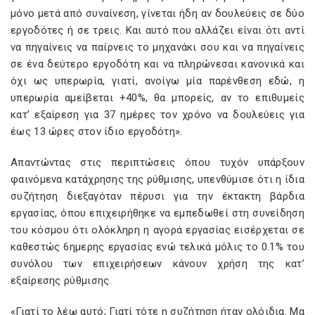
μόνο μετά από συναίνεση, γίνεται ήδη αν δουλεύεις σε δύο
εργοδότες ή σε τρεις. Και αυτό που αλλάζει είναι ότι αντί
να πηγαίνεις να παίρνεις το μηχανάκι σου και να πηγαίνεις
σε ένα δεύτερο εργοδότη και να πληρώνεσαι κανονικά και
όχι ως υπερωρία, γιατί, ανοίγω μία παρένθεση εδώ, η
υπερωρία αμείβεται +40%, θα μπορείς, αν το επιθυμείς
κατ’ εξαίρεση για 37 ημέρες τον χρόνο να δουλεύεις για
έως 13 ώρες στον ίδιο εργοδότη».
Απαντώντας στις περιπτώσεις όπου τυχόν υπάρξουν
φαινόμενα κατάχρησης της ρύθμισης, υπενθύμισε ότι η ίδια
συζήτηση διεξαγόταν πέρυσι για την έκτακτη βάρδια
εργασίας, όπου επιχειρήθηκε να εμπεδωθεί στη συνείδηση
του κόσμου ότι ολόκληρη η αγορά εργασίας εισέρχεται σε
καθεστώς 6ημερης εργασίας ενώ τελικά μόλις το 0.1% του
συνόλου των επιχειρήσεων κάνουν χρήση της κατ’
εξαίρεσης ρύθμισης.
«Γιατί το λέω αυτό; Γιατί τότε η συζήτηση ήταν ολόιδια. Μα