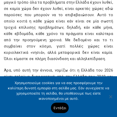
μαγικό τρόπο όλα τα προβλήματα στην Ελλάδα έχουν λυθεί,
σε καμία χώρα δεν έχουν λυθεί, είναι αρκετές χώρες εδώ
παρούσες που μπορούν να το επιβεβαιώσουν. Αυτό το
οποίο κοιτά η κάθε χώρα είναι εάν είναι σε μία σωστή
τροχιά επίλυσης προβλημάτων, δηλαδή, εάν κάθε μήνα,
κάθε εβδομάδα, κάθε χρόνο τα πράγματα είναι καλύτερα
από την προηγούμενη χρονιά. Με δεδομένο και το τι
συμβαίνει στον κόσμο, γιατί πολλές χώρες είναι
κυριολεκτικά «νησιά», αλλά μεταφορικά δεν είναι καμία.
Όλοι είμαστε σε πλήρη διασύνδεση και αλληλεπίδραση.
Άρα, υπό αυτή την έννοια, νομίζω ότι η Ελλάδα του 2026
είναι τελείως διαφορετική από την Ελλάδα του 2019 και
είναι τελείως διαφορετική σε πάρα πολλές πτυχές, όπως
Χρησιμοποιούμε cookies για να σας προσφέρουμε την
καλύτερη δυνατή εμπειρία στη σελίδα μας. Εάν συνεχίσετε να
τα ίδια τα οικονομικά στοιχεία αποτυπώνουν. Εμείς θα
χρησιμοποιείτε τη σελίδα, θα υποθέσουμε πως είστε
συνεχίσουμε να στηρίζουμε όλους εκείνους οι οποίοι το
ικανοποιημένοι με αυτό.
έχουν περισσότερο ανάγκη με τον καλύτερο δυνατό τρόπο,
με τον πιο στοχευμένο τρόπο, αλλά πάντα εντός των
Εντάξει
δυνατοτήτων μας. Αυτό με βάση το ελληνικό μου «καπέλο»