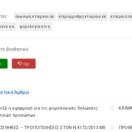
τες:
ανωνυμη εταιρεια αε
ετερορρυθμη εταιρεια εε
εταιρεια π
για α.ε.
φορολογια ε.π.ε.
τό βοηθητικό;
ι
Οχι
χετικά Άρθρα
ιξε η εφαρμογή για τις φορολογικές δηλώσεις
ΚΛΙΜΑ
σικών προσώπων
ΟΣΘΗΚΕΣ – ΤΡΟΠΟΠΟΙΗΣΕΙΣ ΣΤΟΝ Ν.4172/2013 ΜΕ
ΠΡΟΘΕ