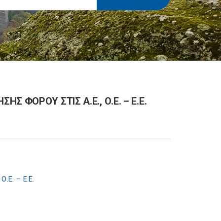
 ΦΟΡΟΥ ΣΤΙΣ Α.Ε., Ο.Ε. – Ε.Ε.
.Ε. – Ε.Ε.