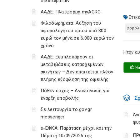
δικαιωμάτων
ΑΑΔΕ: Πλατφόρμα myAGRO
Ετικέ
Φιλοδωρήματα: Αύξηση του
φορολο
αφορολόγητου ορίου από 300
ευρώ τον μήνα σε 6.000 ευρώ τον
χρόνο
Ηταν αυ
ΑΑΔΕ: Ξεμπλοκάρουν οι
μεταβιβάσεις κατασχεμένων
Να
ακινήτων – Δεν απαιτείται πλέον
πλήρης εξόφληση της οφειλής
Πόθεν έσχες – Ανακοίνωση για
Σ
έναρξη υποβολής
Σε λειτουργία το gov.gr
Άνο
messenger
φυ
e-ΕΦΚΑ: Παράταση μέχρι και την
ΠΡ
Πέμπτη 10/09/2026 της