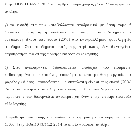
Στην ΠΟΛ.1104/9.4.2014 στο άρθρο 1 παράγραφος γ’ και δ’ αναφέρονται
τα εξής:
γ) τα εισοδήματα που καταβάλλονται αναδρομικά με βάση νόμο ή
δικαστική απόφαση ή συλλογική σύμβαση, ή καθυστερημένα με
συντελεστή είκοσι τοις εκατό (20%) στο καταβαλλόμενο φορολογητέο
εισόδημα. Στα εισοδήματα αυτής της περίπτωσης δεν διενεργείται
παρακράτηση έναντι της ειδικής εισφοράς αλληλεγγύης.
δ) Στις ανείσπρακτες δεδουλευμένες αποδοχές που εισπράττει
καθυστερημένα ο δικαιούχος εισοδήματος από μισθωτή εργασία σε
φορολογικό έτος μεταγενέστερο, με συντελεστή είκοσι τοις εκατό (20%)
στο καταβαλλόμενο φορολογητέο εισόδημα. Στα εισοδήματα αυτής της
περίπτωσης δεν διενεργείται παρακράτηση έναντι της ειδικής εισφοράς
αλληλεγγύης.
Η προθεσμία υποβολής και απόδοσης του φόρου γίνεται σύμφωνα με το
άρθρο 4 της ΠΟΛ.1049/11.2.2014 το οποίο αναφέρει τα εξής: