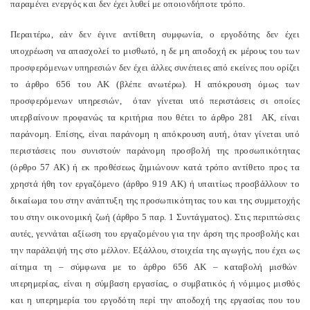
παραμένει ενεργός και δεν έχει λυθεί με οποιονδήποτε τρόπο.
Περαιτέρω, εάν δεν έγινε αντίθετη συμφωνία, ο εργοδότης δεν έχει
υποχρέωση να απασχολεί το μισθωτό, η δε μη αποδοχή εκ μέρους του των
προσφερόμενων υπηρεσιών δεν έχει άλλες συνέπειες από εκείνες που ορίζει
το άρθρο 656 του ΑΚ (βλέπε ανωτέρω). Η απόκρουση όμως των
προσφερόμενων υπηρεσιών, όταν γίνεται υπό περιστάσεις σι οποίες
υπερβαίνουν προφανώς τα κριτήρια που θέτει το άρθρο 281 ΑΚ, είναι
παράνομη. Επίσης, είναι παράνομη η απόκρουση αυτή, όταν γίνεται υπό
περιστάσεις που συνιστούν παράνομη προσβολή της προσωπικότητας
(όρθρο 57 ΑΚ) ή εκ προθέσεως ζημιώνουν κατά τρόπο αντίθετο προς τα
χρηστά ήθη τον εργαζόμενο (άρθρο 919 ΑΚ) ή υπαιτίως προσβάλλουν το
δικαίωμα του στην ανάπτυξη της προσωπικότητας του και της συμμετοχής
του στην οικονομική ζωή (άρθρο 5 παρ. 1 Συντάγματος). Στις περιπτώσεις
αυτές, γεννάται αξίωση του εργαζομένου για την άρση της προσβολής και
την παράλειψή της στο μέλλον. Εξάλλου, στοιχεία της αγωγής, που έχει ως
αίτημα τη – σύμφωνα με το άρθρο 656 ΑΚ – καταβολή μισθών
υπερημερίας, είναι η σύμβαση εργασίας, ο συμβατικός ή νόμιμος μισθός
και η υπερημερία του εργοδότη περί την αποδοχή της εργασίας που του