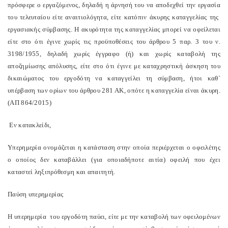
πρόσφερε ο εργαζόμενος, δηλαδή η άρνησή του να αποδεχθεί την εργασία
του τελευταίου είτε αναιτιολόγητα, είτε κατόπιν άκυρης καταγγελίας της
εργασιακής σύμβασης. Η ακυρότητα της καταγγελίας μπορεί να οφείλεται
είτε στο ότι έγινε χωρίς τις προϋποθέσεις του άρθρου 5 παρ. 3 του ν.
3198/1955, δηλαδή χωρίς έγγραφο (ή) και χωρίς καταβολή της
αποζημίωσης απόλυσης, είτε στο ότι έγινε με καταχρηστική άσκηση του
δικαιώματος του εργοδότη να καταγγείλει τη σύμβαση, ήτοι καθ`
υπέρβαση των ορίων του άρθρου 281 ΑΚ, οπότε η καταγγελία είναι άκυρη.
(ΑΠ 864/2015)
Εν κατακλείδι,
Υπερημερία ονομάζεται η κατάσταση στην οποία περιέρχεται ο οφειλέτης
ο οποίος δεν καταβάλλει (για οποιαδήποτε αιτία) οφειλή που έχει
καταστεί ληξιπρόθεσμη και απαιτητή.
Παύση υπερημερίας
Η υπερημερία του εργοδότη παύει, είτε με την καταβολή των οφειλομένων