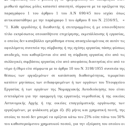
μισθωτό αμέσως μόλις καταστεί απαιτητό, σύμφωνα με τα οριζόμενα της
παραγράφου 1 του άρθρου 1 του Α.Ν 690/45 που ισχύει όπως
αντικαταστάθηκε με την παράγραφο 1 του άρθρου 8 του Ν. 2336/95, «
“1. Κάθε εργοδότης ή διευθυντής ή επιτετραμμένος ή με οποιονδήποτε
τίτλο εκπρόσωπος οποιασδήποτε επιχείρησης, εκμετάλλευσης ή εργασίας,
ο οποίος δεν καταβάλλει εμπρόθεσμα στους απασχολουμένους σε αυτόν τις
οφειλόμενες συνεπεία της σύμβασης ή της σχέσης εργασίας πάσης φύσεως
αποδοχές, που καθορίζονται είτε από τη σύμβαση εργασίας είτε από τις
συλλογικές συμβάσεις εργασίας είτε από αποφάσεις διαιτησίας είτε από το
νόμο ή έθιμο είτε σύμφωνα με το άρθρο 10 του Ν. 3198/1955 συνεπεία της
θέσεως των εργαζομένων σε κατάσταση διαθεσιμότητας, τιμωρείται
κατόπιν μηνύσεως των ενδιαφερομένων ή των οργάνων του Υπουργείου
Εργασίας ή των οργάνων της Νομαρχιακής Αυτοδιοίκησης που είναι
εντεταλμένα για την εφαρμογή της εργατικής νομοθεσίας ή της οικείας
Αστυνομικής Αρχής ή της οικείας επαγγελματικής οργάνωσης των
εργαζομένων, με φυλάκιση μέχρι έξι (6) μήνες και χρηματική ποινή, της
οποίας το ποσό δεν μπορεί να ορίζεται κάτω του 25% ούτε πάνω του 50%
του καθυστερούμενου χρηματικού ποσού, για την εξεύρεση του οποίου οι