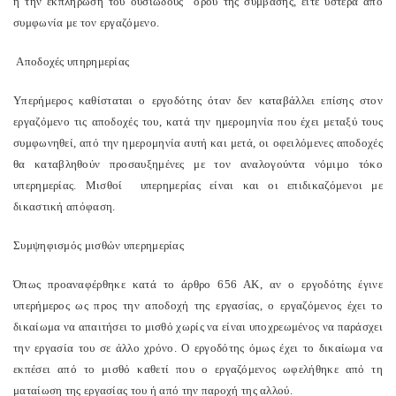
ή την εκπλήρωση του ουσιώδους όρου της σύμβασης, είτε ύστερα από
συμφωνία με τον εργαζόμενο.
Αποδοχές υπηρημερίας
Υπερήμερος καθίσταται ο εργοδότης όταν δεν καταβάλλει επίσης στον
εργαζόμενο τις αποδοχές του, κατά την ημερομηνία που έχει μεταξύ τους
συμφωνηθεί, από την ημερομηνία αυτή και μετά, οι οφειλόμενες αποδοχές
θα καταβληθούν προσαυξημένες με τον αναλογούντα νόμιμο τόκο
υπερημερίας. Μισθοί υπερημερίας είναι και οι επιδικαζόμενοι με
δικαστική απόφαση.
Συμψηφισμός μισθών υπερημερίας
Όπως προαναφέρθηκε κατά το άρθρο 656 ΑΚ, αν ο εργοδότης έγινε
υπερήμερος ως προς την αποδοχή της εργασίας, ο εργαζόμενος έχει το
δικαίωμα να απαιτήσει το μισθό χωρίς να είναι υποχρεωμένος να παράσχει
την εργασία του σε άλλο χρόνο. Ο εργοδότης όμως έχει το δικαίωμα να
εκπέσει από το μισθό καθετί που ο εργαζόμενος ωφελήθηκε από τη
ματαίωση της εργασίας του ή από την παροχή της αλλού.