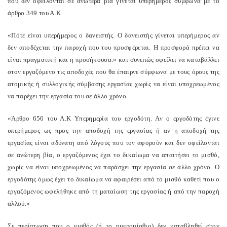
που δεν οφείλονται σε ανωτέρα βία γίνεται υπερήμερος σύμφωνα με το
άρθρο 349 του Α.Κ
«Πότε είναι υπερήμερος ο δανειστής. Ο δανειστής γίνεται υπερήμερος αν
δεν αποδέχεται την παροχή που του προσφέρεται. Η προσφορά πρέπει να
είναι πραγματική και η προσήκουσα.» και συνεπώς οφείλει να καταβάλλει
στον εργαζόμενο τις αποδοχές που θα έπαιρνε σύμφωνα με τους όρους της
ατομικής ή συλλογικής σύμβασης εργασίας χωρίς να είναι υποχρεωμένος
να παρέχει την εργασία του σε άλλο χρόνο.
«Άρθρο 656 του Α.Κ Υπερημερία του εργοδότη. Αν ο εργοδότης έγινε
υπερήμερος ως προς την αποδοχή της εργασίας ή αν η αποδοχή της
εργασίας είναι αδύνατη από λόγους που τον αφορούν και δεν οφείλονται
σε ανώτερη βία, ο εργαζόμενος έχει το δικαίωμα να απαιτήσει το μισθό,
χωρίς να είναι υποχρεωμένος να παράσχει την εργασία σε άλλο χρόνο. Ο
εργοδότης όμως έχει το δικαίωμα να αφαιρέσει από το μισθό καθετί που ο
εργαζόμενος ωφελήθηκε από τη ματαίωση της εργασίας ή από την παροχή
αλλού.»
Σε περίπτωση που ο μισθός (ή το ημερομίσθιο) δεν καταβληθεί στον