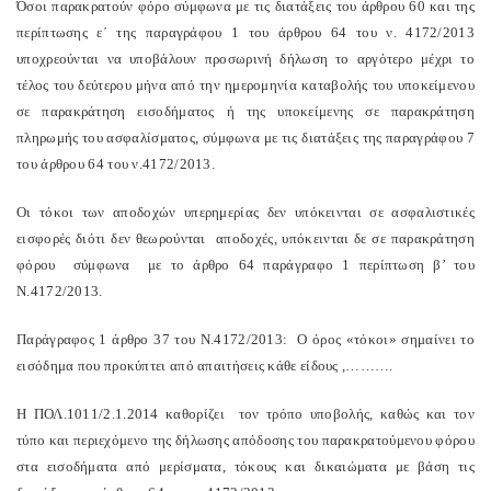
Όσοι παρακρατούν φόρο σύμφωνα με τις διατάξεις του άρθρου 60 και της
περίπτωσης ε΄ της παραγράφου 1 του άρθρου 64 του ν. 4172/2013
υποχρεούνται να υποβάλουν προσωρινή δήλωση το αργότερο μέχρι το
τέλος του δεύτερου μήνα από την ημερομηνία καταβολής του υποκείμενου
σε παρακράτηση εισοδήματος ή της υποκείμενης σε παρακράτηση
πληρωμής του ασφαλίσματος, σύμφωνα με τις διατάξεις της παραγράφου 7
του άρθρου 64 του ν.4172/2013.
Οι τόκοι των αποδοχών υπερημερίας δεν υπόκεινται σε ασφαλιστικές
εισφορές διότι δεν θεωρούνται αποδοχές, υπόκεινται δε σε παρακράτηση
φόρου σύμφωνα με το άρθρο 64 παράγραφο 1 περίπτωση β’ του
Ν.4172/2013.
Παράγραφος 1 άρθρο 37 του Ν.4172/2013: Ο όρος «τόκοι» σημαίνει το
εισόδημα που προκύπτει από απαιτήσεις κάθε είδους ,……….
Η ΠΟΛ.1011/2.1.2014 καθορίζει
τον τρόπο υποβολής, καθώς και τον
τύπο και περιεχόμενο της δήλωσης απόδοσης του παρακρατούμενου φόρου
στα εισοδήματα από μερίσματα, τόκους και δικαιώματα με βάση τις