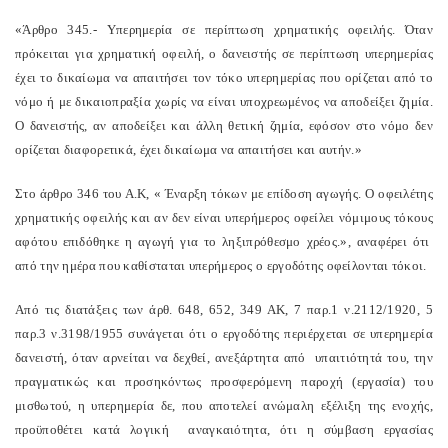
«Άρθρο 345.- Υπερημερία σε περίπτωση χρηματικής οφειλής. Όταν
πρόκειται για χρηματική οφειλή, ο δανειστής σε περίπτωση υπερημερίας
έχει το δικαίωμα να απαιτήσει τον τόκο υπερημερίας που ορίζεται από το
νόμο ή με δικαιοπραξία χωρίς να είναι υποχρεωμένος να αποδείξει ζημία.
Ο δανειστής, αν αποδείξει και άλλη θετική ζημία, εφόσον στο νόμο δεν
ορίζεται διαφορετικά, έχει δικαίωμα να απαιτήσει και αυτήν.»
Στο άρθρο 346 του Α.Κ, « Έναρξη τόκων με επίδοση αγωγής. Ο οφειλέτης
χρηματικής οφειλής και αν δεν είναι υπερήμερος οφείλει νόμιμους τόκους
αφότου επιδόθηκε η αγωγή για το ληξιπρόθεσμο χρέος.», αναφέρει ότι
από την ημέρα που καθίσταται υπερήμερος ο εργοδότης οφείλονται τόκοι.
Από τις διατάξεις των άρθ. 648, 652, 349 ΑΚ, 7 παρ.1 ν.2112/1920, 5
παρ.3 ν.3198/1955 συνάγεται ότι ο εργοδότης περιέρχεται σε υπερημερία
δανειστή, όταν αρνείται να δεχθεί, ανεξάρτητα από υπαιτιότητά του, την
πραγματικώς και προσηκόντως προσφερόμενη παροχή (εργασία) του
μισθωτού, η υπερημερία δε, που αποτελεί ανώμαλη εξέλιξη της ενοχής,
προϋποθέτει κατά λογική αναγκαιότητα, ότι η σύμβαση εργασίας