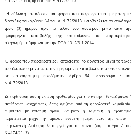
διατάξεις του άρθρου 64 του ν. 4172/2013
Η δήλωση
απόδοσης του φόρου που παρακρατείται με βάση τις
διατάξεις του άρθρου 64 του ν. 4172/2013
υποβάλλεται το αργότερο
τρείς (3) ημέρες πριν το τέλος του δεύτερου μήνα από την
ημερομηνία καταβολής της υποκείμενης σε παρακράτηση
πληρωμής, σύμφωνα με την ΠΟΛ.1012/3.1.2014
Ο φόρος που παρακρατείται
αποδίδεται το αργότερο μέχρι το τέλος
του δεύτερου μήνα από την ημερομηνία καταβολής του υποκείμενου
σε παρακράτηση εισοδήματος άρθρο 64 παράγραφο 7 του
Ν.4172/2013.
Σε περίπτωση που η εκπνοή προθεσμίας για την άσκηση δικαιώματος ή
εκπλήρωση υποχρέωσης, όπως ορίζεται από τη φορολογική νομοθεσία,
συμπίπτει με επίσημη αργία, Σάββατο ή Κυριακή, η προθεσμία
παρατείνεται μέχρι την αμέσως επόμενη ημέρα, κατά την οποία η
Φορολογική Διοίκηση λειτουργεί για το κοινό.
(παρ.1 άρθρο 7 του
Ν.4174/2013).