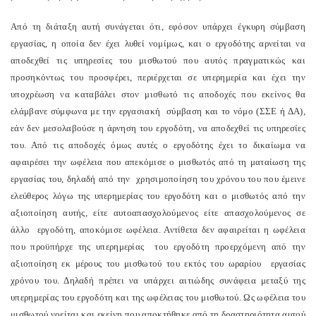
Από τη διάταξη αυτή συνάγεται ότι, εφόσον υπάρχει έγκυρη σύμβαση
εργασίας, η οποία δεν έχει λυθεί νομίμως, και ο εργοδότης αρνείται να
αποδεχθεί τις υπηρεσίες του μισθωτού που αυτός πραγματικώς και
προσηκόντως του προσφέρει, περιέρχεται σε υπερημερία και έχει την
υποχρέωση να καταβάλει στον μισθωτό τις αποδοχές που εκείνος θα
ελάμβανε σύμφωνα με την εργασιακή σύμβαση και το νόμο (ΣΣΕ ή ΔΑ),
εάν δεν μεσολαβούσε η άρνηση του εργοδότη, να αποδεχθεί τις υπηρεσίες
του. Από τις αποδοχές όμως αυτές ο εργοδότης έχει το δικαίωμα να
αφαιρέσει την ωφέλεια που απεκόμισε ο μισθωτός από τη ματαίωση της
εργασίας του, δηλαδή από την χρησιμοποίηση του χρόνου του που έμεινε
ελεύθερος λόγω της υπερημερίας του εργοδότη και ο μισθωτός από την
αξιοποίηση αυτής, είτε αυτοαπασχολούμενος είτε απασχολούμενος σε
άλλο εργοδότη, αποκόμισε ωφέλεια. Αντίθετα δεν αφαιρείται η ωφέλεια
που προϋπήρχε της υπερημερίας του εργοδότη προερχόμενη από την
αξιοποίηση εκ μέρους του μισθωτού του εκτός του ωραρίου εργασίας
χρόνου του. Δηλαδή πρέπει να υπάρχει αιτιώδης συνάφεια μεταξύ της
υπερημερίας του εργοδότη και της ωφέλειας του μισθωτού. Ως ωφέλεια του
μισθωτού νοείται και εκείνη που αποκτήθηκε από τη δραστηριότητα αυτού