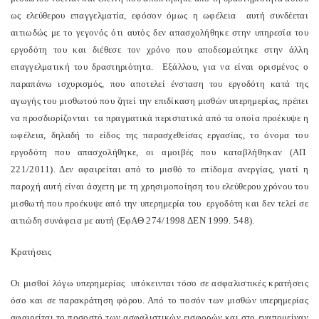
ως ελεύθερου επαγγελματία, εφόσον όμως η ωφέλεια αυτή συνδέεται
αιτιωδώς με το γεγονός ότι αυτός δεν απασχολήθηκε στην υπηρεσία του
εργοδότη του και διέθεσε τον χρόνο που αποδεσμεύτηκε στην άλλη
επαγγελματική του δραστηριότητα. Εξάλλου, για να είναι ορισμένος ο
παραπάνω ισχυρισμός, που αποτελεί ένσταση του εργοδότη κατά της
αγωγής του μισθωτού που ζητεί την επιδίκαση μισθών υπερημερίας, πρέπει
να προσδιορίζονται τα πραγματικά περιστατικά από τα οποία προέκυψε η
ωφέλεια, δηλαδή το είδος της παρασχεθείσας εργασίας, το όνομα του
εργοδότη που απασχολήθηκε, οι αμοιβές που καταβλήθηκαν (ΑΠ
221/2011). Δεν αφαιρείται από το μισθό το επίδομα ανεργίας, γιατί η
παροχή αυτή είναι άσχετη με τη χρησιμοποίηση του ελεύθερου χρόνου του
μισθωτή που προέκυψε από την υπερημερία του εργοδότη και δεν τελεί σε
αιτιώδη συνάφεια με αυτή (ΕφΑΘ 274/1998 ΔΕΝ 1999. 548).
Κρατήσεις
Οι μισθοί λόγω υπερημερίας υπόκεινται τόσο σε ασφαλιστικές κρατήσεις
όσο και σε παρακράτηση φόρου. Από το ποσόν των μισθών υπερημερίας
αφαιρείται το ποσοστό των ασφαλιστικών εισφορών και στο εναπομείναν