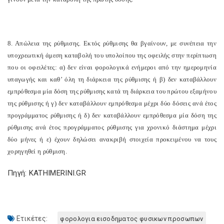
8. Απώλεια της ρύθμισης. Εκτός ρύθμισης θα βγαίνουν, με συνέπεια την
υποχρεωτική άμεση καταβολή του υπολοίπου της οφειλής στην περίπτωση
που οι οφειλέτες: α) δεν είναι φορολογικά ενήμεροι από την ημερομηνία
υπαγωγής και καθ’ όλη τη διάρκεια της ρύθμισης ή β) δεν καταβάλλουν
εμπρόθεσμα μία δόση της ρύθμισης κατά τη διάρκεια του πρώτου εξαμήνου
της ρύθμισης ή γ) δεν καταβάλλουν εμπρόθεσμα μέχρι δύο δόσεις ανά έτος
προγράμματος ρύθμισης ή δ) δεν καταβάλλουν εμπρόθεσμα μία δόση της
ρύθμισης ανά έτος προγράμματος ρύθμισης για χρονικό διάστημα μέχρι
δύο μήνες ή ε) έχουν δηλώσει ανακριβή στοιχεία προκειμένου να τους
χορηγηθεί η ρύθμιση.
Πηγή: KATHIMERINI.GR
Ετικέτες:
φορολογια εισοδηματος φυσικων προσωπων