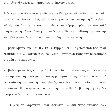
την τελευταία εργάσιμη ημέρα των επόμενων μηνών.
3. Χρέη που υπάγονται στη ρύθμιση: α) Υποχρεωτικά: υπάγεται το σύνολο
των βεβαιωμένων και ληξιπρόθεσμων οφειλών έως και την 1η Οκτωβρίου
2014, που δεν έχουν τακτοποιηθεί κατά νόμιμο τρόπο με αναστολή
πληρωμής ή διευκόλυνση ή άλλη νομοθετική ρύθμιση τμηματικής
καταβολής οφειλών. β) Επειτα από επιλογή του οφειλέτη:
– βεβαιωμένες έως και την 1η Οκτωβρίου 2014 οφειλές που τελούν σε
διοικητική ή δικαστική ή εκ του νόμου αναστολή κατά την ημερομηνία
της αίτησης υπαγωγής,
– βεβαιωμένες έως και την 1η Οκτωβρίου 2014 οφειλές που κατά την
ημερομηνία της αίτησης υπαγωγής έχουν υπαχθεί σε ρύθμιση ή
διευκόλυνση τμηματικής καταβολής οφειλών, των οποίων οι όροι
τηρούνται. Η υποχρεωτικά υπαγόμενη στη ρύθμιση βασική οφειλή δεν
μπορεί να ξεπερνά το 1 εκατ. ευρώ.
4. Η ρύθμιση χορηγείται ανά οφειλέτη. Ο οφειλέτης τυγχάνει των