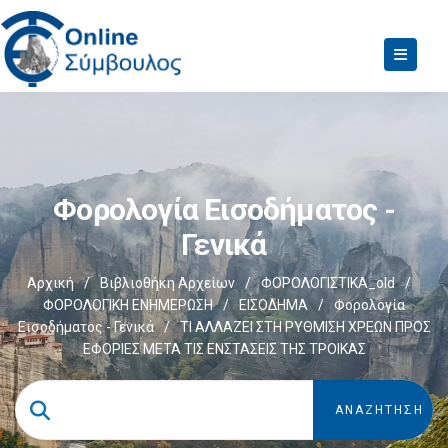
Φορολογία Εισοδήματος -
Γενικά
Αρχική
/
Βιβλιοθήκη Αρχείων
/
ΦΟΡΟΛΟΓΙΣΤΙΚΑ_old
/
ΦΟΡΟΛΟΓΙΚΗ ΕΝΗΜΕΡΩΣΗ
/
ΕΙΣΟΔΗΜΑ
/
Φορολογία
Εισοδήματος - Γενικά
/
ΤΙ ΑΛΛΑΖΕΙ ΣΤΗ ΡΥΘΜΙΣΗ ΧΡΕΩΝ ΠΡΟΣ
ΕΦΟΡΙΕΣ ΜΕΤΑ ΤΙΣ ΕΝΣΤΑΣΕΙΣ ΤΗΣ ΤΡΟΙΚΑΣ