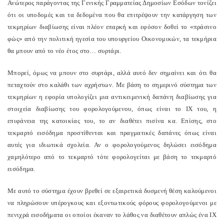
Ανώτερος παράγοντας της Γενικής Γραμματείας Δημοσίων Εσόδων τονίζει
ότι οι υποδομές και τα δεδομένα που θα επιτρέψουν την κατάργηση των
τεκμηρίων διαβίωσης είναι πλέον επαρκή και εφόσον δοθεί το «πράσινο
φώς» από την πολιτική ηγεσία του υπουργείου Οικονομικών, τα τεκμήρια
θα μπουν από το νέο έτος στο… συρτάρι.
Μπορεί, όμως να μπουν στο συρτάρι, αλλά αυτό δεν σημαίνει και ότι θα
πεταχτούν στο καλάθι των αχρήστων. Με βάση το σημερινό σύστημα των
τεκμηρίων η εφορία υπολογίζει μια αντικειμενική δαπάνη διαβίωσης για
στοιχεία διαβίωσης του φορολογούμενου, όπως είναι το ΙΧ του, η
επιφάνεια της κατοικίας του, το αν διαθέτει πισίνα κα. Επίσης, στο
τεκμαρτό εισόδημα προστίθενται και πραγματικές δαπάνες όπως είναι
αυτές για ιδιωτικά σχολεία. Αν ο φορολογούμενος δηλώσει εισόδημα
χαμηλότερο από το τεκμαρτό τότε φορολογείται με βάση το τεκμαρτό
εισόδημα.
Με αυτό το σύστημα έχουν βρεθεί σε εξαιρετικά δυσμενή θέση καλούμενοι
να πληρώσουν υπέρογκους και εξοντωτικούς φόρους φορολογούμενοι με
πενιχρά εισοδήματα οι οποίοι έκαναν το λάθος να διαθέτουν απλώς ένα ΙΧ