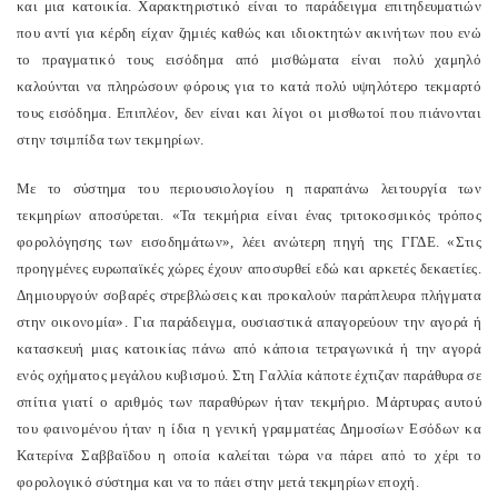
και μια κατοικία. Χαρακτηριστικό είναι το παράδειγμα επιτηδευματιών
που αντί για κέρδη είχαν ζημιές καθώς και ιδιοκτητών ακινήτων που ενώ
το πραγματικό τους εισόδημα από μισθώματα είναι πολύ χαμηλό
καλούνται να πληρώσουν φόρους για το κατά πολύ υψηλότερο τεκμαρτό
τους εισόδημα. Επιπλέον, δεν είναι και λίγοι οι μισθωτοί που πιάνονται
στην τσιμπίδα των τεκμηρίων.
Με το σύστημα του περιουσιολογίου η παραπάνω λειτουργία των
τεκμηρίων αποσύρεται. «Τα τεκμήρια είναι ένας τριτοκοσμικός τρόπος
φορολόγησης των εισοδημάτων», λέει ανώτερη πηγή της ΓΓΔΕ. «Στις
προηγμένες ευρωπαϊκές χώρες έχουν αποσυρθεί εδώ και αρκετές δεκαετίες.
Δημιουργούν σοβαρές στρεβλώσεις και προκαλούν παράπλευρα πλήγματα
στην οικονομία». Για παράδειγμα, ουσιαστικά απαγορεύουν την αγορά ή
κατασκευή μιας κατοικίας πάνω από κάποια τετραγωνικά ή την αγορά
ενός οχήματος μεγάλου κυβισμού. Στη Γαλλία κάποτε έχτιζαν παράθυρα σε
σπίτια γιατί ο αριθμός των παραθύρων ήταν τεκμήριο. Μάρτυρας αυτού
του φαινομένου ήταν η ίδια η γενική γραμματέας Δημοσίων Εσόδων κα
Κατερίνα Σαββαϊδου η οποία καλείται τώρα να πάρει από το χέρι το
φορολογικό σύστημα και να το πάει στην μετά τεκμηρίων εποχή.