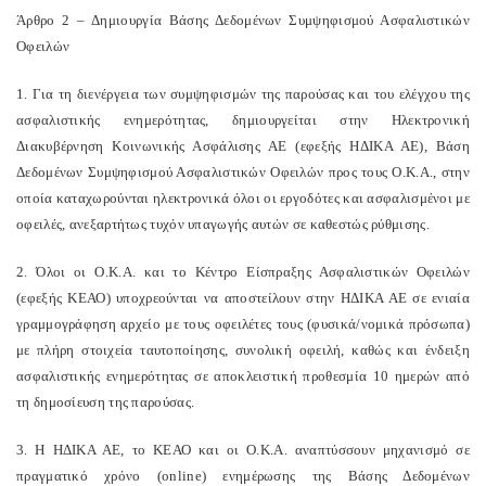
Άρθρο 2 – Δημιουργία Βάσης Δεδομένων Συμψηφισμού Ασφαλιστικών
Οφειλών
1. Για τη διενέργεια των συμψηφισμών της παρούσας και του ελέγχου της
ασφαλιστικής ενημερότητας, δημιουργείται στην Ηλεκτρονική
Διακυβέρνηση Κοινωνικής Ασφάλισης ΑΕ (εφεξής ΗΔΙΚΑ ΑΕ), Βάση
Δεδομένων Συμψηφισμού Ασφαλιστικών Οφειλών προς τους Ο.Κ.Α., στην
οποία καταχωρούνται ηλεκτρονικά όλοι οι εργοδότες και ασφαλισμένοι με
οφειλές, ανεξαρτήτως τυχόν υπαγωγής αυτών σε καθεστώς ρύθμισης.
2. Όλοι οι Ο.Κ.Α. και το Κέντρο Είσπραξης Ασφαλιστικών Οφειλών
(εφεξής ΚΕΑΟ) υποχρεούνται να αποστείλουν στην ΗΔΙΚΑ ΑΕ σε ενιαία
γραμμογράφηση αρχείο με τους οφειλέτες τους (φυσικά/νομικά πρόσωπα)
με πλήρη στοιχεία ταυτοποίησης, συνολική οφειλή, καθώς και ένδειξη
ασφαλιστικής ενημερότητας σε αποκλειστική προθεσμία 10 ημερών από
τη δημοσίευση της παρούσας.
3. Η ΗΔΙΚΑ ΑΕ, το ΚΕΑΟ και οι Ο.Κ.Α. αναπτύσσουν μηχανισμό σε
πραγματικό χρόνο (online) ενημέρωσης της Βάσης Δεδομένων