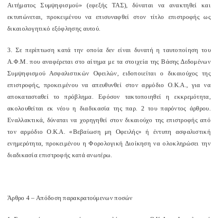
Αιτήματος Συμψηφισμού» (εφεξής ΤΑΣ), δύναται να ανακτηθεί και
εκτυπώνεται, προκειμένου να επισυναφθεί στον τίτλο επιστροφής ως
δικαιολογητικό εξόφλησης αυτού.
3. Σε περίπτωση κατά την οποία δεν είναι δυνατή η ταυτοποίηση του
Α.Φ.Μ. που αναφέρεται στο αίτημα με τα στοιχεία της Βάσης Δεδομένων
Συμψηφισμού Ασφαλιστικών Οφειλών, ειδοποιείται ο δικαιούχος της
επιστροφής, προκειμένου να απευθυνθεί στον αρμόδιο Ο.Κ.Α., για να
αποκατασταθεί το πρόβλημα. Εφόσον τακτοποιηθεί η εκκρεμότητα,
ακολουθείται εκ νέου η διαδικασία της παρ. 2 του παρόντος άρθρου.
Εναλλακτικά, δύναται να χορηγηθεί στον δικαιούχο της επιστροφής από
τον αρμόδιο Ο.Κ.Α. «Βεβαίωση μη Οφειλής» ή έντυπη ασφαλιστική
ενημερότητα, προκειμένου η Φορολογική Διοίκηση να ολοκληρώσει την
διαδικασία επιστροφής κατά ανωτέρω.
Άρθρο 4 – Απόδοση παρακρατούμενων ποσών