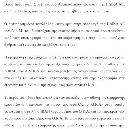
Βάση Δεδομένων Συμψηφισμού Ασφαλιστικών Οφειλών της ΗΔΙΚΑ ΑΕ,
από υπαλλήλους τους, που έχουν πιστοποιηθεί για το σκοπό αυτό.
Ο πιστοποιημένος υπάλληλος καταχωρεί στην εφαρμογή της ΗΔΙΚΑ ΑΕ
τον Α.Φ.Μ. του δικαιούχου της επιστροφής και το ποσό που προκύπτει
μετά τον συμψηφισμό και την παρακράτηση της παρ. 1 του παρόντος
άρθρου και εν συνεχεία υποβάλλει το αίτημα.
Η εφαρμογή επεξεργάζεται το αίτημα και επιστρέφει, σε πραγματικό χρόνο
(online), το αποτέλεσμα της επεξεργασίας, εμφανίζοντας στην οθόνη τον
Α.Φ.Μ., τον A.M.K.A. και τα στοιχεία (όπως ονοματεπώνυμο, πατρώνυμο,
επωνυμία) του δικαιούχου επιστροφής καθώς και την πληροφορία εάν
διενεργείται ή όχι συμψηφισμός με οφειλές στους Ο.Κ.Α.
Σε περίπτωση ύπαρξης ασφαλιστικών οφειλών, στην οθόνη της εφαρμογής
εμφανίζονται επιπλέον το ποσό της οφειλής, o Ο.Κ.Α. στον οποίο
υφίσταται η οφειλή, ο ΙΒΑΝ λογαριασμός του Ο.Κ.Α. και το παρακρατηθέν
ποσό προς συμψηφισμό, ανά Ο.Κ.Α. Το αποτέλεσμα που εμφανίζεται στην
οθόνη της εν λόγω εφαρμογής φέρει μοναδικό αριθμό, την «Ταυτότητα