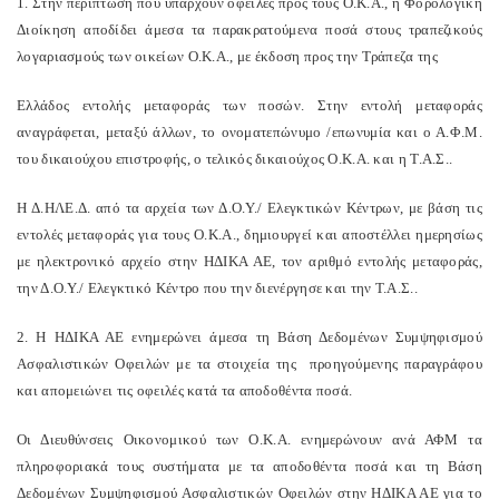
1. Στην περίπτωση που υπάρχουν οφειλές προς τους Ο.Κ.Α., η Φορολογική
Διοίκηση αποδίδει άμεσα τα παρακρατούμενα ποσά στους τραπεζικούς
λογαριασμούς των οικείων Ο.Κ.Α., με έκδοση προς την Τράπεζα της
Ελλάδος εντολής μεταφοράς των ποσών. Στην εντολή μεταφοράς
αναγράφεται, μεταξύ άλλων, το ονοματεπώνυμο /επωνυμία και ο Α.Φ.Μ.
του δικαιούχου επιστροφής, ο τελικός δικαιούχος Ο.Κ.Α. και η Τ.Α.Σ..
Η Δ.ΗΛΕ.Δ. από τα αρχεία των Δ.Ο.Υ./ Ελεγκτικών Κέντρων, με βάση τις
εντολές μεταφοράς για τους Ο.Κ.Α., δημιουργεί και αποστέλλει ημερησίως
με ηλεκτρονικό αρχείο στην ΗΔΙΚΑ ΑΕ, τον αριθμό εντολής μεταφοράς,
την Δ.Ο.Υ./ Ελεγκτικό Κέντρο που την διενέργησε και την Τ.Α.Σ..
2. Η ΗΔΙΚΑ ΑΕ ενημερώνει άμεσα τη Βάση Δεδομένων Συμψηφισμού
Ασφαλιστικών Οφειλών με τα στοιχεία της προηγούμενης παραγράφου
και απομειώνει τις οφειλές κατά τα αποδοθέντα ποσά.
Οι Διευθύνσεις Οικονομικού των Ο.Κ.Α. ενημερώνουν ανά ΑΦΜ τα
πληροφοριακά τους συστήματα με τα αποδοθέντα ποσά και τη Βάση
Δεδομένων Συμψηφισμού Ασφαλιστικών Οφειλών στην ΗΔΙΚΑ ΑΕ για το