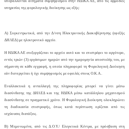
υποβάλλονται αιτήματα συμψηφισμού στην ΗΔΙΚΑ ΑΕ, από τις αρμόδιες
υπηρεσίες της φορολογικής διοίκησης ως εξής:
Α) Συγκεντρωτικά, από την Δ/νση Ηλεκτρονικής Διακυβέρνησης (εφεξής
ΔΗΛΕΔ) με ηλεκτρονικό αρχείο.
Η ΗΔΙΚΑ ΑΕ επεξεργάζεται το αρχείο αυτό και το επιστρέφει το αργότερο,
εντός τριών (3) εργάσιμων ημερών από την ημερομηνία αποστολής του, με
σήμανση σε κάθε εγγραφή, η οποία πληροφορεί τη Φορολογική Διοίκηση
εάν διενεργείται ή όχι συμψηφισμός με οφειλές στους Ο.Κ.Α..
Εναλλακτικά η ανταλλαγή της πληροφορίας μπορεί να γίνει μέσω
διασύνδεσης της ΔΗΛΕΔ και της ΗΔΙΚΑ μέσω κατάλληλου μηχανισμού
διασύνδεσης σε πραγματικό χρόνο. Η Φορολογική Διοίκηση ολοκληρώνει
τη διαδικασία επιστροφής, όπως κατά περίπτωση ορίζεται από τις
ισχύουσες διατάξεις.
Β) Μεμονωμένα, από τις Δ.Ο.Υ./ Ελεγκτικά Κέντρα, με πρόσβαση στη