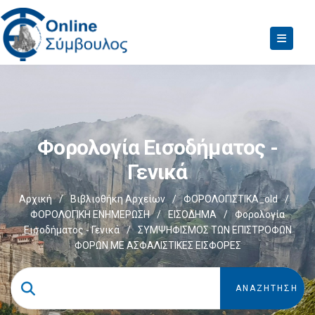
Φορολογία Εισοδήματος -
Γενικά
Αρχική
/
Βιβλιοθήκη Αρχείων
/
ΦΟΡΟΛΟΓΙΣΤΙΚΑ_old
/
ΦΟΡΟΛΟΓΙΚΗ ΕΝΗΜΕΡΩΣΗ
/
ΕΙΣΟΔΗΜΑ
/
Φορολογία
Εισοδήματος - Γενικά
/
ΣΥΜΨΗΦΙΣΜΟΣ ΤΩΝ ΕΠΙΣΤΡΟΦΩΝ
ΦΟΡΩΝ ΜΕ ΑΣΦΑΛΙΣΤΙΚΕΣ ΕΙΣΦΟΡΕΣ