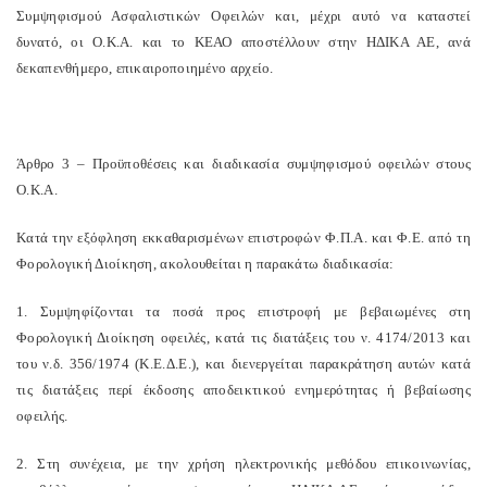
Συμψηφισμού Ασφαλιστικών Οφειλών και, μέχρι αυτό να καταστεί
δυνατό, οι Ο.Κ.Α. και το ΚΕΑΟ αποστέλλουν στην ΗΔΙΚΑ ΑΕ, ανά
δεκαπενθήμερο, επικαιροποιημένο αρχείο.
Άρθρο 3 – Προϋποθέσεις και διαδικασία συμψηφισμού οφειλών στους
Ο.Κ.Α.
Κατά την εξόφληση εκκαθαρισμένων επιστροφών Φ.Π.Α. και Φ.Ε. από τη
Φορολογική Διοίκηση, ακολουθείται η παρακάτω διαδικασία:
1. Συμψηφίζονται τα ποσά προς επιστροφή με βεβαιωμένες στη
Φορολογική Διοίκηση οφειλές, κατά τις διατάξεις του ν. 4174/2013 και
του ν.δ. 356/1974 (Κ.Ε.Δ.Ε.), και διενεργείται παρακράτηση αυτών κατά
τις διατάξεις περί έκδοσης αποδεικτικού ενημερότητας ή βεβαίωσης
οφειλής.
2. Στη συνέχεια, με την χρήση ηλεκτρονικής μεθόδου επικοινωνίας,