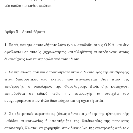
νέο υπόλοιπο κάθε οφειλέτη.
Άρθρο 5 – Λοιπά θέματα
1. Ποσά, που για οποιονδήποτε λόγο έχουν αποδοθεί στους Ο.Κ.Α. και δεν
οφείλονται σε αυτούς (αχρεωστήτως καταβληθέντα) επιστρέφονται στους
δικαιούχους των επιστροφών από τους ίδιους.
2. Σε περίπτωση που για οποιανδήποτε αιτία ο δικαιούχος της επιστροφής
είναι διαφορετικός από εκείνον που αναγράφεται στον τίτλο της
επιστροφής, ο υπάλληλος της Φορολογικής Διοίκησης καταχωρεί
επιπρόσθετα σε ειδικό πεδίο της εφαρμογής τα στοιχεία του
αναγραφόμενου στον τίτλο δικαιούχου και τη σχετική αιτία.
3. Σε εξαιρετικές περιπτώσεις (όπως αδυναμία χρήσης της ηλεκτρονικής
μεθόδου επικοινωνίας ή υποστήριξης της διαδικασίας της παρούσας
απόφασης), δύναται να χορηγηθεί στον δικαιούχο της επιστροφής από τον