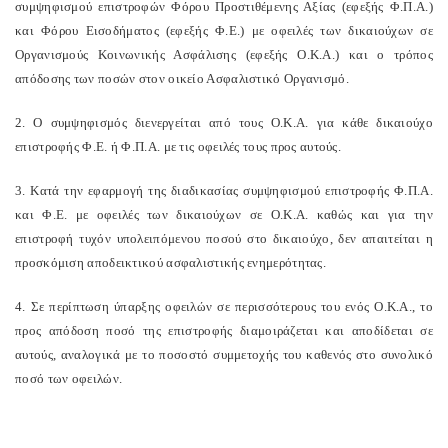
συμψηφισμού επιστροφών Φόρου Προστιθέμενης Αξίας (εφεξής Φ.Π.Α.)
και Φόρου Εισοδήματος (εφεξής Φ.Ε.) με οφειλές των δικαιούχων σε
Οργανισμούς Κοινωνικής Ασφάλισης (εφεξής Ο.Κ.Α.) και ο τρόπος
απόδοσης των ποσών στον οικείο Ασφαλιστικό Οργανισμό.
2. Ο συμψηφισμός διενεργείται από τους Ο.Κ.Α. για κάθε δικαιούχο
επιστροφής Φ.Ε. ή Φ.Π.Α. με τις οφειλές τους προς αυτούς.
3. Κατά την εφαρμογή της διαδικασίας συμψηφισμού επιστροφής Φ.Π.Α.
και Φ.Ε. με οφειλές των δικαιούχων σε Ο.Κ.Α. καθώς και για την
επιστροφή τυχόν υπολειπόμενου ποσού στο δικαιούχο, δεν απαιτείται η
προσκόμιση αποδεικτικού ασφαλιστικής ενημερότητας.
4. Σε περίπτωση ύπαρξης οφειλών σε περισσότερους του ενός Ο.Κ.Α., το
προς απόδοση ποσό της επιστροφής διαμοιράζεται και αποδίδεται σε
αυτούς, αναλογικά με το ποσοστό συμμετοχής του καθενός στο συνολικό
ποσό των οφειλών.