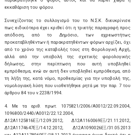
παρακρατήθηκε ο φόρος αυτός και θα λάβει χώρα η
εκκαθάριση του φόρου.
Συνεχίζοντας το συλλογισμό του το Ν.Σ.Κ. διευκρίνισε
πως ειδικότερα έχει κριθεί ότι η τριετής παραγραφή προς
απόδοση, από το Δημόσιο, των αχρεωστήτως
προκαταβληθέντων ή παρακρατηθέντων φόρων αρχίζει, όχι
από το χρόνο της καταβολής τους στη Φορολογική Αρχή,
αλλά από την υποβολή της σχετικής φορολογικής
δήλωσης, στην περίπτωση που αυτή υποβληθεί
εμπρόθεσμα, ενώ αν αυτή δεν υποβληθεί εμπρόθεσμα, από
τη λήξη της, κατά νόμο, προθεσμίας για την υποβολή της,
νομολογιακή λύση που υιοθετήθηκε ρητά με την παρ. 7 του
άρθρου 84 του ν.2238/1994.
4. Με τα αριθ. πρωτ. 1075821/2006/Α0012/22.09.2004,
1096800/2440/Α0012/22.12.2004,
Δ12Α1125816ΕΞ/12.09.2012, Δ12Α1160069ΕΞ/21.11.2012,
Δ12Α1174647ΕΞ/14.12.2012, Δ12Α1090026ΕΞ/31.05.2013