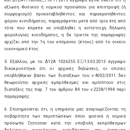
και Δ12Α1178060ΕΞ/18.11.2013 έγγραφα έγινε δεκτό ότι η
αξίωση Φυσικού ή νομικού προσώπου για επιστροφή (ή
συμψηφισμό) προκαταβληθέντος και παρακρατηθέντος
φόρου εισοδήματος, παραγράφεται μετά από τρία έτη από
τότε που έπρεπε να υποβληθεί η αντίστοιχη δήλωση
φορολογίας εισοδήματος, η δε τριετία της παραγραφής
αρχίζει από την 1η του επόμενου (έτους) από το οικείο
οικονομικό έτος.
5. Εξάλλου, με το Δ12Α 1026255 ΕΞ/13.02.2013 έγγραφο
διευκρινίστηκε ότι οι αρχικές δηλώσεις, οι οποίες
υποβλήθηκαν βάσει των διατάξεων του ν.4002/2011 δεν
θεωρούνται αρχικές εμπρόθεσμες και εμπίπτουν στις
διατάξεις της παρ. 7 του άρθρου 84 του ν.2238/1994 περί
παραγραφής.
6. Επισημαίνεται ότι, η υπηρεσία μας αναγνωρίζοντας τη
σοβαρότητα των περιπτώσεων όπου φυσικά ή νομικά
πρόσωπα ζητούσαν κατά την υποβολή εκπρόθεσμων