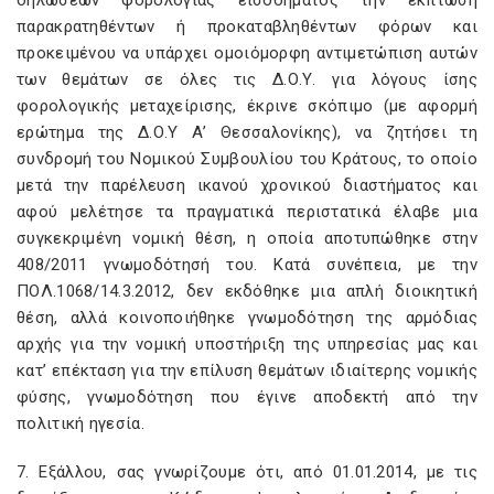
δηλώσεων φορολογίας εισοδήματος την έκπτωση
παρακρατηθέντων ή προκαταβληθέντων φόρων και
προκειμένου να υπάρχει ομοιόμορφη αντιμετώπιση αυτών
των θεμάτων σε όλες τις Δ.Ο.Υ. για λόγους ίσης
φορολογικής μεταχείρισης, έκρινε σκόπιμο (με αφορμή
ερώτημα της Δ.Ο.Υ Α’ Θεσσαλονίκης), να ζητήσει τη
συνδρομή του Νομικού Συμβουλίου του Κράτους, το οποίο
μετά την παρέλευση ικανού χρονικού διαστήματος και
αφού μελέτησε τα πραγματικά περιστατικά έλαβε μια
συγκεκριμένη νομική θέση, η οποία αποτυπώθηκε στην
408/2011 γνωμοδότησή του. Κατά συνέπεια, με την
ΠΟΛ.1068/14.3.2012, δεν εκδόθηκε μια απλή διοικητική
θέση, αλλά κοινοποιήθηκε γνωμοδότηση της αρμόδιας
αρχής για την νομική υποστήριξη της υπηρεσίας μας και
κατ’ επέκταση για την επίλυση θεμάτων ιδιαίτερης νομικής
φύσης, γνωμοδότηση που έγινε αποδεκτή από την
πολιτική ηγεσία.
7. Εξάλλου, σας γνωρίζουμε ότι, από 01.01.2014, με τις