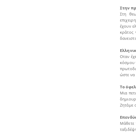
Στην πρ
Στη θεω
επιχειρ
έχουν ελ
κράτος 
δανειστο
Ελληνι
Οταν έχε
κόσμου ν
πρωτοδι
ώστε να
Το όφελ
Μια πετ
δημιουρ
Ζητάμε α
Επενδύσ
Μάθετε 
ταξιδέψτ