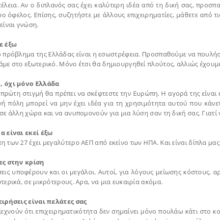
τέλεια. Αν ο διπλανός σας έχει καλύτερη ιδέα από τη δική σας, προσπ
ύο όφελος. Επίσης, συζητήστε με άλλους επιχειρηματίες, μάθετε από τις
είναι γνώση.
ε έξω
ο πρόβλημα της Ελλάδας είναι η εσωστρέφεια. Προσπαθούμε να πουλήσο
άμε στο εξωτερικό. Μόνο έτσι θα δημιουργηθεί πλούτος, αλλιώς έχου
 όχι μόνο Ελλάδα
πρώτη στιγμή θα πρέπει να σκέφτεστε την Ευρώπη. Η αγορά της είναι έ
νή πόλη μπορεί να μην έχει ιδέα για τη χρησιμότητα αυτού που κάνε
σε άλλη χώρα και να ανυπομονούν για μια λύση σαν τη δική σας. Γιατί 
α είναι εκεί έξω
 των 27 έχει μεγαλύτερο ΑΕΠ από εκείνο των ΗΠΑ. Και είναι δίπλα μας.
ες στην κρίση
σεις υποφέρουν και οι μεγάλοι. Αυτοί, για λόγους μείωσης κόστους, α
τερικά, σε μικρότερους. Αρα, να μια ευκαιρία ακόμα.
ειρήσεις είναι πελάτες σας
εχνούν ότι επιχειρηματικότητα δεν σημαίνει μόνο πουλάω κάτι στο κοι