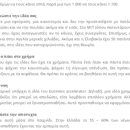
όμων να τους κάνει επτά, παρά μια των 1.000 να τους κάνει 1.100.
ώστε την ιδέα σας
τε μια εφεύρεση, μια καινοτομία και δεν την προστατέψετε με πατέ
σει και να την πουλάει ακόμα και σ’ εσάς. Στο ΜΙΤ (όπου πατεντάρουν 
α σου, έχεις ανταγωνιστές· αν το κάνεις, έχεις συνεργάτες. Επισήμως
νώ στην Αγγλία μερικές χιλιάδες. Ακόμα και η Σλοβακία έχει 50 πατέντ
ας, στις ιδέες που κατοχυρώνονται, όχι στη θεωρία.
α πάει στο χρήμα
υ έχει τις ιδέες δεν έχει τα χρήματα. Πάντα έτσι ήταν και πάντα έτσ
εν ψάχνει την καινοτομία, ψάχνει τη σίγουρη επένδυση. Θα πρέπει
ξουν με τα κεφάλαια. Θα πρέπει το κράτος να βοηθήσει σε αυτή την κ
υνση
ερικό υπάρχει η ιδέα του business accelerator. Δηλαδή, μια ιδέα χρη
δείξει ότι μπορεί να αποδώσει, τότε λαμβάνει επιπλέον χρήματα. Αλ
ηματίας μπορεί να ξαναπροσπαθήσει. Αυτό προσπαθούμε να εφαρμόσου
άστε την αποτυχία
αι αυτή μέσα στο παιχνίδι. Στην Ελλάδα το 55 – 60% των νέων 
σπαθήστε έχοντας την εμπειρία αυτή.