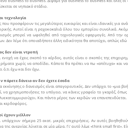
ενο business to business. Διψάμε για business to business και όλες ο
σκεται σε νηπιακό στάδιο.
αι τεχνολογία
ς που προσφέρουν τις μεγαλύτερες ευκαιρίες και είναι ιδανικές για ανά
ρικής. Αυτοί είναι η ραχοκοκαλιά όλου του εμπορίου συνολικά. Ακόμα
ρισμός μπορεί να ωφεληθεί από τεχνολογικές εφαρμογές. Από την 
ων. Δεν λέμε ότι οποιαδήποτε άλλη ειδικότητα θα αποτύχει, απλώς εδώ
ος δεν είναι ντροπή
ι ενοχή να έχεις σκοπό το κέρδος, αυτός είναι ο σκοπός της επιχειρη
χρήματα χωρίς να αποδίδει. Κάποτε θα πρέπει να πω «απέτυχα» και να
ι ό,τι έχω και δεν έχω.
ν πάρετε δάνειο αν δεν έχετε έσοδα
α εκκίνησης ο δανεισμός είναι απαγορευτικός. Δεν υπάρχει το «μια βο
οί, να χρησιμοποιήσεις το υπόγειο, να κάνεις γραφείο το γκαράζ, όπω
ολυεκατομμυριούχοι. Και πάντα μέρος των κερδών να επανεπενδύεται. 
ται κερδοφόρος.
οί έχουν μέλλον
Ε. υπάρχουν σήμερα 25 εκατ. μικρές επιχειρήσεις. Αν αυτές βοηθηθο
 της ανεργίας λύνεται σε μία μέρα. Γι’ αυτό λέμε «think small first».