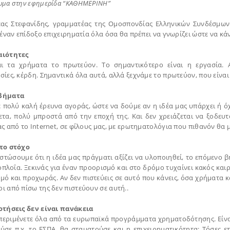
υμα στην εφημερίδα “ΚΑΘΗΜΕΡΙΝΗ”
ας Στεφανίδης, γραμματέας της Ομοσπονδίας Ελληνικών Συνδέσμων 
 έναν επίδοξο επιχειρηματία όλα όσα θα πρέπει να γνωρίζει ώστε να κά
αιότητες
αι τα χρήματα το πρωτεύον. Το σημαντικότερο είναι η εργασία. Α
ίες, κέρδη. Σημαντικά όλα αυτά, αλλά ξεχνάμε το πρωτεύον, που είναι 
βήματα
 πολύ καλή έρευνα αγοράς, ώστε να δούμε αν η ιδέα μας υπάρχει ή ό
θετα, πολύ μπροστά από την εποχή της. Και δεν χρειάζεται να ξοδευ
ς από το Internet, σε φίλους μας, με ερωτηματολόγια που πιθανόν θα 
το στόχο
στώσουμε ότι η ιδέα μας πράγματι αξίζει να υλοποιηθεί, το επόμενο β
οπλοΐα. Ξεκινάς για έναν προορισμό και στο δρόμο τυχαίνει κακός και
ό και προχωράς. Αν δεν πιστεύεις σε αυτό που κάνεις, όσα χρήματα και 
ι από πίσω της δεν πιστεύουν σε αυτή..
οτήσεις δεν είναι πανάκεια
περιμένετε όλα από τα ευρωπαϊκά προγράμματα χρηματοδότησης. Είναι
ύσε π.χ. το ΕΣΠΑ, θα σταματούσε και η επιχειρηματικότητα; Τόσες ετ