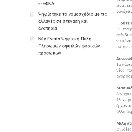
e-ΕΦΚΑ
είσαι έ
συνέχεια
Ψηφίστηκε το νομοσχέδιο με τις
αλλαγές σε στέγαση και
… ούτε 
αναπηρία
Οι εται
επένδυσή
Νέα Ενιαία Ψηφιακή Πύλη
να κάνο
Πληρωμών οφειλών φυσικών
αυτήν τη
προσώπων
Δικτυωθ
Τα πάντα
νέος, π
αγοράς 
Διασυνδ
Δεν χρε
16 χώρε
έρχοντα
άλλη άκ
Μιλήστε
Οι ιδέε