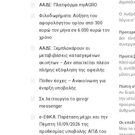
Δημοσίε
ΑΑΔΕ: Πλατφόρμα myAGRO
Ο Ανδρέ
Φιλοδωρήματα: Αύξηση του
λόγια σ’
αφορολόγητου ορίου από 300
ευρώ τον μήνα σε 6.000 ευρώ τον
Προτερ
χρόνο
Δεν είν
συνεργασ
ΑΑΔΕ: Ξεμπλοκάρουν οι
μεταβιβάσεις κατασχεμένων
Πρώτα 
Κάνουμε
ακινήτων – Δεν απαιτείται πλέον
ή, αντί
πλήρης εξόφληση της οφειλής
μόνοι μα
Πόθεν έσχες – Ανακοίνωση για
Πίστη σ
έναρξη υποβολής
Αν διαπι
την ιστι
Σε λειτουργία το gov.gr
προορισμ
messenger
άνθρωπο
e-ΕΦΚΑ: Παράταση μέχρι και την
Οι επιδ
Πέμπτη 10/09/2026 της
Μην τα 
προθεσμίας υποβολής ΑΠΔ του
σταματο