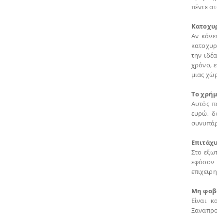
πέντε ατ
Κατοχυρ
Αν κάνε
κατοχυρώ
την ιδέ
χρόνο, ε
μιας χώρ
Το χρήμ
Αυτός πο
ευρώ, δ
συνυπάρ
Επιτάχ
Στο εξωτ
εφόσον 
επιχειρ
Μη φοβ
Είναι κ
Ξαναπρο