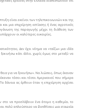
ι σχετικές έρευνες στην Ελλάδα διαπιστώνουν ότι
πτυξη είναι εκείνοι των τηλεπικοινωνιών και της
 και μια επιχείρηση εστίασης ή ένας αγροτικός
οργάνωση της παραγωγής μέχρι τη διάθεση των
 υπάρχουν οι καλύτερες ευκαιρίες.
ματικότητας. Δεν έχει νόημα να «ταΐζω» μια ιδέα
 ξεκινήσω κάτι άλλο, χωρίς όμως στο μεταξύ να
ήθεια για να ξεκινήσω». Να λιώσεις, όπως έκαναν
ς έκαναν τόσοι και τόσοι Αμερικανοί που σήμερα
Τα δάνεια ας έρθουν όταν η επιχείρηση αρχίσει
ύν στο να προσλάβουν ένα άτομο η καθεμία, το
 Είναι πολύ απλούστερο να βοηθήσεις μια εταιρεία