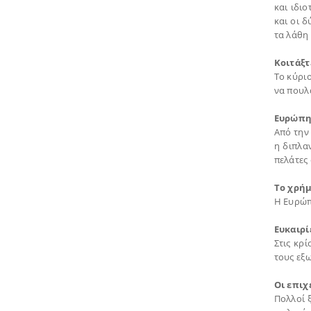
και ιδιο
και οι δ
τα λάθη 
Κοιτάξτ
Το κύρι
να πουλ
Ευρώπη,
Από την 
η διπλα
πελάτες 
Το χρήμ
Η Ευρώπη
Ευκαιρί
Στις κρί
τους εξω
Οι επιχ
Πολλοί ξ