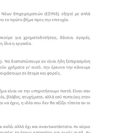
Νέων Επιχειρηματιών (ΕΣΥΝΕ), εξηγεί με απλά
νει το πρώτο βήμα προς την επιτυχία.
κούμε για χρηματοδοτήσεις, δάνεια, αγορές,
η ίδια η εργασία.
χι. Να διαπιστώσουμε αν είναι ήδη ξεπερασμένη
τούν χρήματα γι’ αυτό, την έρευνα την κάνουμε
μοιράσουμε σε άτομα και φορείς.
ήμα είναι να την υπηρετήσουμε πιστά. Είναι σαν
ρός, βλάβες, ατυχήματα, αλλά εσύ πιστεύεις στον
να έχεις, η ιδέα σου δεν θα αξίζει τίποτα αν οι
 καλά, αλλά όχι και αναντικατάστατα. Αν αύριο
αιρείες τα έχουν καταφέρει και χωρίς αυτά. Αν