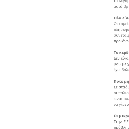
το λεγόμ
αυτό βρί
Ολα είν
Οι τομεί
πληροφο
συνεται
προϊόντ
Το κέρδ
Δεν είνα
μου με 
έχω βάλε
Ποτέ μη
Σε στάδι
οι παλι
είναι π
να γίνε
Οι μικρ
Στην Ε.
πρόβλημα