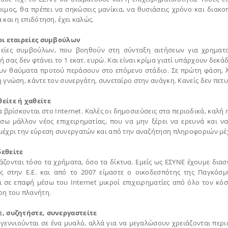
τοιμος, θα πρέπει να σηκώσεις μανίκια, να θυσιάσεις χρόνο και διακο
 και η επιδότηση, έχει καλώς.
οι εταιρείες συμβούλων
ρείες συμβούλων, που βοηθούν στη σύνταξη αιτήσεων για χρηματ
 σας δεν φτάνει το 1 εκατ. ευρώ. Και είναι κρίμα γιατί υπάρχουν δεκά
υν θαύματα προτού περάσουν στο επόμενο στάδιο. Σε πρώτη φάση, λο
 γνώση, κάντε τον συνεργάτη, συνεταίρο στην ανάγκη. Κανείς δεν πετυ
είτε ή χαθείτε
 βρίσκονται στο Internet. Καλές οι δημοσιεύσεις στα περιοδικά, καλή 
όσω μάλλον νέος επιχειρηματίας, που να μην ξέρει να ερευνά και να
μέχρι την εύρεση συνεργατών και από την αναζήτηση πληροφοριών μέχ
εθείτε
ιάζονται τόσο τα χρήματα, όσο τα δίκτυα. Εμείς ως ΕΣΥΝΕ έχουμε δια
ς στην Ε.Ε. και από το 2007 είμαστε ο οικοδεσπότης της Παγκόσμ
ι σε επαφή μέσω του Internet μικροί επιχειρηματίες από όλο τον κ
ρη του πλανήτη.
, συζητήστε, συνεργαστείτε
ς γεννιούνται σε ένα μυαλό, αλλά για να μεγαλώσουν χρειάζονται πε