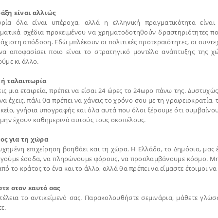
άξη είναι αλλιώς
ρία όλα είναι υπέροχα, αλλά η ελληνική πραγματικότητα είναι
ηματικά σχέδια προκειμένου να χρηματοδοτηθούν δραστηριότητες που
άχιστη απόδοση. Εδώ μπλέκουν οι πολιτικές προτεραιότητες, οι συντεχ
να αποφασίσει ποιο είναι το στρατηγικό μοντέλο ανάπτυξης της χ
ύμε κι άλλο.
κή ταλαιπωρία
ις μια εταιρεία, πρέπει να είσαι 24 ώρες το 24ωρο πάνω της. Δυστυχώ
α έχεις, πάλι θα πρέπει να χάνεις το χρόνο σου με τη γραφειοκρατία,
κείο, γνήσια υπογραφής και όλα αυτά που όλοι ξέρουμε ότι συμβαίνουν
 μην έχουν καθημερινά αυτούς τους σκοπέλους.
ος για τη χώρα
υχημένη επιχείρηση βοηθάει και τη χώρα. Η Ελλάδα, το Δημόσιο, μας
γούμε έσοδα, να πληρώνουμε φόρους, να προσλαμβάνουμε κόσμο. Μη
πό το κράτος το ένα και το άλλο, αλλά θα πρέπει να είμαστε έτοιμοι να
τε στον εαυτό σας
τέλεια το αντικείμενό σας. Παρακολουθήστε σεμινάρια, μάθετε γλώσσ
ε.