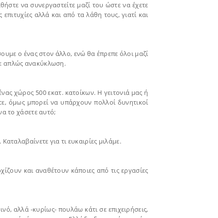
αθήστε να συνεργαστείτε μαζί του ώστε να έχετε
 επιτυχίες αλλά και από τα λάθη τους, γιατί και
υμε ο ένας στον άλλο, ενώ θα έπρεπε όλοι μαζί
με απλώς ανακύκλωση.
νας χώρος 500 εκατ. κατοίκων. Η γειτονιά μας ή
τε, όμως μπορεί να υπάρχουν πολλοί δυνητικοί
να το χάσετε αυτό;
 Καταλαβαίνετε για τι ευκαιρίες μιλάμε.
ρχίζουν και αναθέτουν κάποιες από τις εργασίες
νό, αλλά -κυρίως- πουλάω κάτι σε επιχειρήσεις,