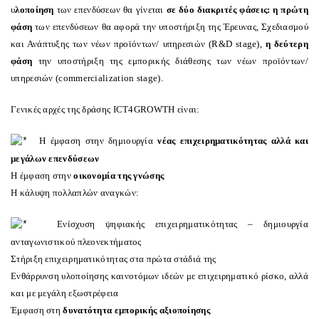
υ
λοποίηση
των επενδύσεων θα γίνεται
σε δύο διακριτές φάσεις: η πρώτη
φάση
των επενδύσεων θα αφορά την
υποστήριξη της Έρευνας, Σχεδιασμού
και Ανάπτυξης των νέων προϊόντων/ υπηρεσιών (R&D stage),
η δεύτερη
φάση
την
υποστήριξη της εμπορικής διάθεσης των νέων προϊόντων/
υπηρεσιών (commercialization stage).
Γενικές αρχές της δράσης
ICT
4
GROWTH
είναι:
Η έμφαση στην δημιουργία
νέας επιχειρηματικότητας αλλά και
μεγάλων επενδύσεων
Η έμφαση στην
οικονομία της γνώσης
Η κάλυψη πολλαπλών αναγκών:
Ενίσχυση ψηφιακής επιχειρηματικότητας – δημιουργία
ανταγωνιστικού πλεονεκτήματος
Στήριξη επιχειρηματικότητας στα πρώτα στάδιά της
Ενθάρρυνση υλοποίησης καινοτόμων ιδεών με επιχειρηματικό ρίσκο, αλλά
και με μεγάλη εξωστρέφεια
Έμφαση στη
δυνατότητα εμπορικής αξιοποίησης