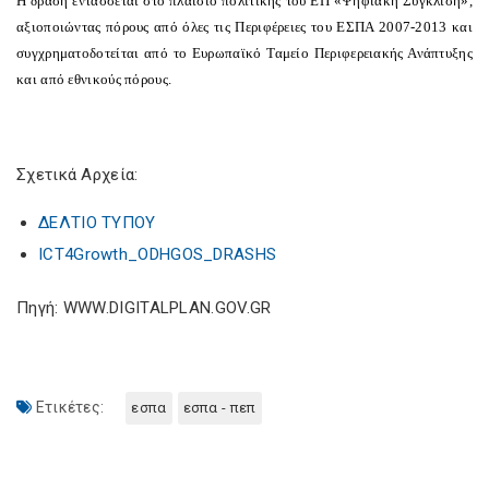
Η δράση εντάσσεται στο πλαίσιο πολιτικής του ΕΠ «Ψηφιακή Σύγκλιση»,
αξιοποιώντας πόρους από όλες τις Περιφέρειες του ΕΣΠΑ 2007-2013 και
συγχρηματοδοτείται από το Ευρωπαϊκό Ταμείο Περιφερειακής Ανάπτυξης
και από εθνικούς πόρους.
Σχετικά Αρχεία:
ΔΕΛΤΙΟ ΤΥΠΟΥ
ICT4Growth_ODHGOS_DRASHS
Πηγή: WWW.DIGITALPLAN.GOV.GR
Ετικέτες:
εσπα
εσπα - πεπ