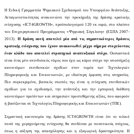
Η Ειδική Γραμματεία Ψηφιακού Σχεδιασμού του Υπουργείου Ανάπτυξης,
Ανταγωνιστικότητας ανακοινώνει την προκήρυξη της δράσης κρατικής
ενίσχυσης «ICT4GROWTH», προϋπολογισμού 120 εκ ευρώ, στο πλαίσιο
του Επιχειρησιακού Προγράμματος «Ψηφιακή Σύγκλιση» (ΕΣΠΑ 2007-
2013).
Η δράση αυτή αποτελεί μία από τις σημαντικότερες δράσεις
κρατικής ενίσχυσης που έχουν ανακοινωθεί μέχρι σήμερα στοχεύοντας
έναν κλάδο που αποτελεί στρατηγικό αναπτυξιακό στόχο.
Ουσιαστικά
είναι ένας μίνι-επενδυτικός νόμος που έχει ως κύριο στόχο την υποστήριξη
καινοτόμων επενδυτικών σχεδίων στον τομέα των Τεχνολογιών
Πληροφορικής και Επικοινωνιών, με ιδιαίτερη έμφαση στις υπηρεσίες.
Πιο συγκεκριμένα, βασικός σκοπός της είναι η ενίσχυση επενδυτικών
σχεδίων για το σχεδιασμό, την ανάπτυξη και την εμπορική διάθεση
καινοτόμων προϊόντων και υπηρεσιών προστιθέμενης αξίας, που αφορούν
ή βασίζονται σε Τεχνολογίες Πληροφορικής και Επικοινωνιών (ΤΠΕ).
Σημαντική καινοτομία της δράσης
ICT
4
GROWTH
είναι ότι το τελικό
ποσό της χορηγούμενης ενίσχυσης θα συνδέεται με ποσοτικούς στόχους,
όπως η αύξηση της απασχόλησης και η εξαγωγική δραστηριότητα. Η