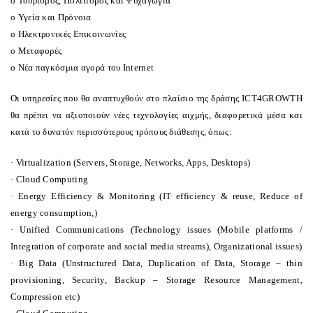
o
Τουρισμός, Πολιτισμός και Ψυχαγωγία
o
Υγεία και Πρόνοια
o
Ηλεκτρονικές Επικοινωνίες
o
Μεταφορές
o
Νέα παγκόσμια αγορά του Internet
Οι υπηρεσίες που θα αναπτυχθούν στο πλαίσιο της δράσης
ICT
4
GROWTH
θα πρέπει να αξιοποιούν νέες τεχνολογίες αιχμής, διαφορετικά μέσα και
κατά το δυνατόν περισσότερους τρόπους διάθεσης, όπως:
·
Virtualization (Servers, Storage, Networks, Apps, Desktops)
·
Cloud Computing
·
Energy Efficiency & Monitoring (IT efficiency & reuse, Reduce of
energy consumption,)
·
Unified Communications (Technology issues (Mobile platforms /
Integration of corporate and social media streams), Organizational issues)
·
Big Data (Unstructured Data, Duplication of Data, Storage – thin
provisioning, Security, Backup – Storage Resource Management,
Compression etc)