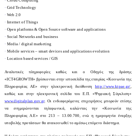
·
Cloud Computing
·
Grid Technology
·
Web 2.0
·
Internet of Things
·
Open platforms & Open Source software and applications
·
Social Networks and business
·
Media / digital marketing
·
Mobile services – smart devices and applications evolution
·
Location based services / GIS
Αναλυτικές πληροφορίες καθώς και ο Οδηγός της δράσης
«
ICT
4
GROWTH
» βρίσκονται στην ιστοσελίδα της εταιρίας «Κοινωνία της
Πληροφορίας ΑΕ» στην ηλεκτρονική διεύθυνση
http://www.ktpae.gr/
,
καθώς και στην ηλεκτρονική σελίδα του Ε.Π. «Ψηφιακή Σύγκλιση»
www.
digitalplan
.
gov
.
gr
. Οι ενδιαφερόμενες επιχειρήσεις μπορούν επίσης
να ενημερώνονται τηλεφωνικά, καλώντας την «Κοινωνία της
Πληροφορίας Α.Ε» στο 213 – 13.00.700, ενώ η ημερομηνία έναρξης
υποβολής προτάσεων θα ανακοινωθεί το αμέσως επόμενο διάστημα.