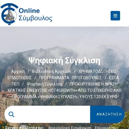
Ψηφιακή Σύγκλιση
Αρχική
/
Βιβλιοθήκη Αρχείων
/
ΧΡΗΜΑΤΟΔΟΤΗΣΕΙΣ-
ΕΠΙΔΟΤΗΣΕΙΣ
/
ΠΡΟΓΡΑΜΜΑΤΑ - ΠΡΩΤΟΒΟΥΛΙΕΣ
/
ΕΣΠΑ -
ΠΕΠ
/
Ψηφιακή Σύγκλιση
/
ΠΡΟΚΗΡΥΧΘΗΚΕ Η ΔΡΑΣΗ
ΚΡΑΤΙΚΗΣ ΕΝΙΣΧΥΣΗΣ «ICT4GROWTH» ΑΠΟ ΤΟ ΕΠΙΧΕΙΡΗΣΙΑΚΟ
ΠΡΟΓΡΑΜΜΑ «ΨΗΦΙΑΚΗ ΣΥΓΚΛΙΣΗ», ΥΨΟΥΣ 120 ΕΚ ΕΥΡΩ
Συχνές Αναζητήσεις:
Φορολογικη Ενημέρωση
,
Επιχειρήσεις