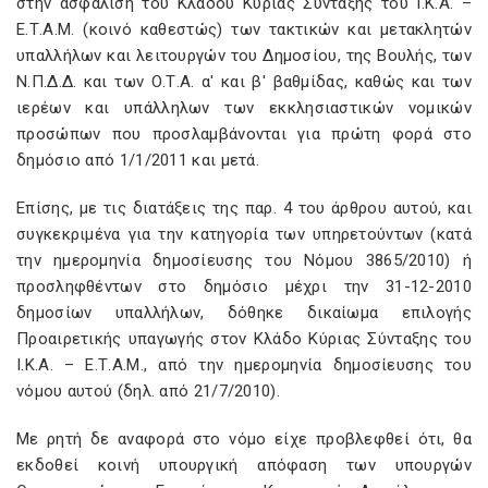
στην ασφάλιση του Κλάδου Κύριας Σύνταξης του Ι.Κ.Α. –
Ε.Τ.A.M. (κοινό καθεστώς) των τακτικών και μετακλητών
υπαλλήλων και λειτουργών του Δημοσίου, της Βουλής, των
Ν.Π.Δ.Δ. και των Ο.Τ.Α. α' και β' βαθμίδας, καθώς και των
ιερέων και υπάλληλων των εκκλησιαστικών νομικών
προσώπων που προσλαμβάνονται για πρώτη φορά στο
δημόσιο από 1/1/2011 και μετά.
Επίσης, με τις διατάξεις της παρ. 4 του άρθρου αυτού, και
συγκεκριμένα για την κατηγορία των υπηρετούντων (κατά
την ημερομηνία δημοσίευσης του Νόμου 3865/2010) ή
προσληφθέντων στο δημόσιο μέχρι την 31-12-2010
δημοσίων υπαλλήλων, δόθηκε δικαίωμα επιλογής
Προαιρετικής υπαγωγής στον Κλάδο Κύριας Σύνταξης του
Ι.Κ.Α. – Ε.Τ.Α.Μ., από την ημερομηνία δημοσίευσης του
νόμου αυτού (δηλ. από 21/7/2010).
Με ρητή δε αναφορά στο νόμο είχε προβλεφθεί ότι, θα
εκδοθεί κοινή υπουργική απόφαση των υπουργών