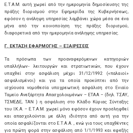
Ε.Τ.A.M. αυτή χωρεί από την ημερομηνία δημοσίευσης της
πράξης διορισμού στην Εφημερίδα της Κυβερνήσεως,
εφόσον η ανάληψη υπηρεσίας λαμβάνει χώρα μέσα σε ένα
μήνα από την κοινοποίηση της πράξης διορισμού,
διαφορετικά από την ημερομηνία ανάληψης υπηρεσίας.
Γ. ΕΚΤΑΣΗ ΕΦΑΡΜΟΓΗΣ – ΕΞΑΙΡΕΣΕΙΣ
Τα πρόσωπα των προαναφερόμενων κατηγοριών
υπαλλήλων- λειτουργών και στρατιωτικών, που έχουν
υπαχθεί στην ασφάλιση μέχρι 31/12/1992 («παλαιοί»
ασφαλισμένοι) και για τα οποία προκύπτει από την
ισχύουσα νομοθεσία υποχρεωτική ασφάλιση στο Ενιαίο
Ταμείο Ανεξάρτητα Απασχολουμένων – ΕΤΑΑ – (δηλ. ΤΣΑΥ,
ΤΣΜΕΔΕ, TAN ) η ασφάλιση στο Κλάδο Κύριας Σύνταξης
του Ι.Κ.Α. – Ε.Τ.A.M. χωρεί μόνο εφόσον έχουν προσληφθεί
και απασχολούνται με άλλη ιδιότητα από αυτή για την
οποία ασφαλίζονται στο Ε.Τ.Α.Α. , ενώ για τους υπαχθέντες
για πρώτη φορά στην ασφάλιση από 1/1/1993 και εφεξής