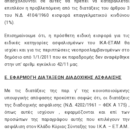
απασχολούνται σε αυτές θα πρέπει να καταβάλλεται
επιπλέον η προβλεπόμενη από τις διατάξεις του άρθρου 3
του Ν.Δ. 4104/1960 εισφορά επαγγελματικού κινδύνου
(1%).
Επισημαίνουμε ότι, η πρόσθετη ειδική εισφορά για τις
ειδικές κατηγορίες ασφαλισμένων του IΚΑ-ΕTΑΜ θα
ισχύει και για τις περιπτώσεις νεοπροσλαμβανομένων στο
δημόσιο από 1/1/2011 που εκ παραδρομής δεν αναφέρθηκε
στην υπ' αριθμ. εγκύκλιο 42/11 μας.
Ε. ΕΦΑΡΜΟΓΗ ΔΙΑΤΑΞΕΩΝ ΔΙΑΔΟΧΙΚΗΣ ΑΣΦΑΑΙΣΗΣ
Με τις διατάξεις της παρ. γ' της κοινοποιούμενης
υπουργικής απόφασης προκύπτει σαφώς ότι, οι διατάξεις
της διαδοχικής ασφάλισης (Ν.Δ. 4202/1961 – ΦΕΚ Α 175) ,
όπως αυτές ισχύουν , εφαρμόζονται και επί των
προσώπων της παραγράφου αυτής που επιλέγουν την
ασφάλιση στον Κλάδο Κύριας Σύνταξης του Ι.Κ.Α. – Ε.Τ.A.M..