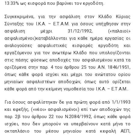
13.33% ως εισφορά που βαρύνει τον εργοδότη.
Συγκεκριμένα, για την ασφάλιση στον Κλάδο Κύριας
Σύνταξης του Ι.Κ.Α. – Ε.Τ.Α.Μ. για όσους υπήχθησαν στην
ασφάλιση μέχρι 31/12/1992, («παλαιοί»
ασφαλισμένοι)καταβάλλονται για κάθε ημέρα εργασίας οι
αναλογούσες ασφαλιστικές εισφορές εργοδότη και
εργαζόμενου για τον ανωτέρω Κλάδο που υπολογίζονται
στις πάσης φύσεως αποδοχές του ασφαλισμένου κατά τα
οριζόμενα στην παρ. 4 του άρθρου 25 του Α.Ν. 1846/1951,
όπως κάθε φορά ισχύει και μέχρι του ανώτατου ορίου
μηνιαίων ασφαλιστέων αποδοχών, όπως αυτό ορίζεται
κάθε φορά από την κείμενη νομοθεσία του Ι.Κ.Α. – Ε.Τ.Α.Μ..
Για όσους ασφαλίστηκαν δε για πρώτη φορά από 1/1/1993
και εφεξής, («νέοι» ασφαλισμένοι) επί των αποδοχών της
παρ. 2β του άρθρου 22 του Ν.2084/1992, όπως κάθε φορά
ισχύει, που δεν μπορούν να υπερβαίνουν κατά μήνα το
οκταπλάσιο του μέσου μηνιαίου κατά κεφαλή ΑΕΠ,