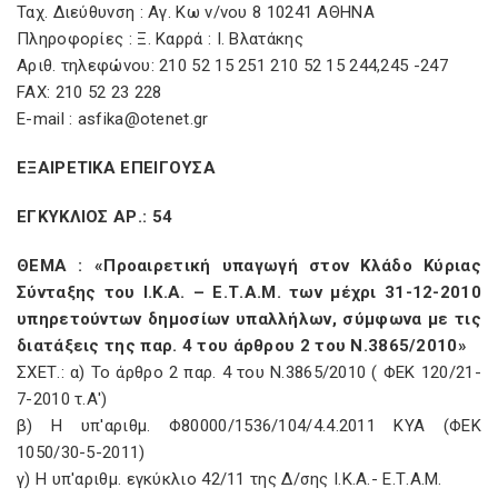
Ταχ. Διεύθυνση : Αγ. Κω ν/νου 8 10241 ΑΘΗΝΑ
Πληροφορίες : Ξ. Καρρά : I. Βλατάκης
Αριθ. τηλεφώνου: 210 52 15 251 210 52 15 244,245 -247
FAX: 210 52 23 228
E-mail : asfika@otenet.gr
ΕΞΑΙΡΕΤΙΚΑ ΕΠΕΙΓΟΥΣΑ
ΕΓΚΥΚΛΙΟΣ ΑΡ.: 54
ΘΕΜΑ : «Προαιρετική υπαγωγή στον Κλάδο Κύριας
Σύνταξης του Ι.Κ.Α. – Ε.Τ.Α.Μ. των μέχρι 31-12-2010
υπηρετούντων δημοσίων υπαλλήλων, σύμφωνα με τις
διατάξεις της παρ. 4 του άρθρου 2 του Ν.3865/2010»
ΣΧΕΤ.: α) Το άρθρο 2 παρ. 4 του Ν.3865/2010 ( ΦΕΚ 120/21-
7-2010 τ.Α')
β) Η υπ'αριθμ. Φ80000/1536/104/4.4.2011 ΚΥΑ (ΦΕΚ
1050/30-5-2011)
γ) Η υπ'αριθμ. εγκύκλιο 42/11 της Δ/σης Ι.Κ.Α.- Ε.Τ.Α.Μ.