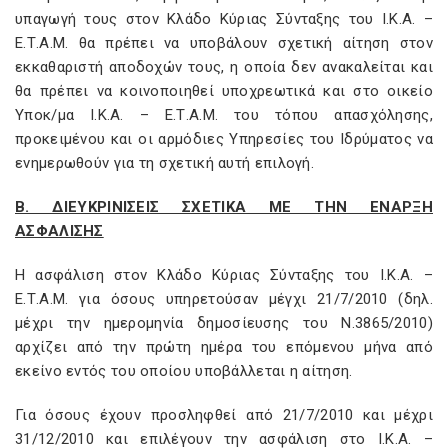
υπαγωγή τους στον Κλάδο Κύριας Σύνταξης του Ι.Κ.Α. –
Ε.Τ.A.M. θα πρέπει να υποβάλουν σχετική αίτηση στον
εκκαθαριστή αποδοχών τους, η οποία δεν ανακαλείται και
θα πρέπει να κοινοποιηθεί υποχρεωτικά και στο οικείο
Υποκ/μα Ι.Κ.Α. – Ε.Τ.A.M. του τόπου απασχόλησης,
προκειμένου και οι αρμόδιες Υπηρεσίες του Ιδρύματος να
ενημερωθούν για τη σχετική αυτή επιλογή.
Β. ΔΙΕΥΚΡΙΝΙΣΕΙΣ ΣΧΕΤΙΚΑ ΜΕ ΤΗΝ ΕΝΑΡΞΗ
ΑΣΦΑΛΙΣΗΣ
Η ασφάλιση στον Κλάδο Κύριας Σύνταξης του Ι.Κ.Α. –
Ε.Τ.A.M. για όσους υπηρετούσαν μέγχι 21/7/2010 (δηλ.
μέχρι την ημερομηνία δημοσίευσης του Ν.3865/2010)
αρχίζει από την πρώτη ημέρα του επόμενου μήνα από
εκείνο εντός του οποίου υποβάλλεται η αίτηση.
Για όσους έχουν προσληφθεί από 21/7/2010 και μέχρι
31/12/2010 και επιλέγουν την ασφάλιση στο Ι.Κ.Α. –