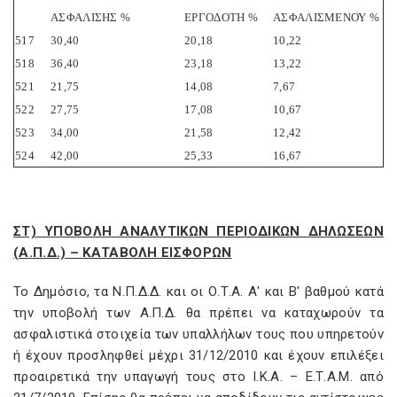
ΑΣΦΑΛΙΣΗΣ %
ΕΡΓΟΔΟΤΗ %
ΑΣΦΑΛΙΣΜΕΝΟΥ %
517
30,40
20,18
10,22
518
36,40
23,18
13,22
521
21,75
14,08
7,67
522
27,75
17,08
10,67
523
34,00
21,58
12,42
524
42,00
25,33
16,67
ΣΤ) ΥΠΟΒΟΛΗ ΑΝΑΛΥΤΙΚΩΝ ΠΕΡΙΟΔΙΚΩΝ ΔΗΛΩΣΕΩΝ
(Α.Π.Δ.) – ΚΑΤΑΒΟΛΗ ΕΙΣΦΟΡΩΝ
Το Δημόσιο, τα Ν.Π.Δ.Δ. και οι Ο.Τ.Α. Α' και Β' βαθμού κατά
την υποβολή των Α.Π.Δ. θα πρέπει να καταχωρούν τα
ασφαλιστικά στοιχεία των υπαλλήλων τους που υπηρετούν
ή έχουν προσληφθεί μέχρι 31/12/2010 και έχουν επιλέξει
προαιρετικά την υπαγωγή τους στο Ι.Κ.Α. – Ε.Τ.Α.Μ. από