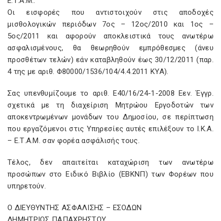
Ε.Τ.Α.Μ..
Οι εισφορές που αντιστοιχούν στις αποδοχές
μισθολογικών περιόδων 7ος – 12ος/2010 και 1ος –
5ος/2011 και αφορούν αποκλειστικά τους ανωτέρω
ασφαλισμένους, θα θεωρηθούν εμπρόθεσμες (άνευ
προσθέτων τελών) εάν καταβληθούν έως 30/12/2011 (παρ.
4 της με αριθ. Φ80000/1536/104/4.4.2011 ΚΥΑ).
Σας υπενθυμίζουμε το αριθ. Ε40/16/24-1-2008 Εεν. Έγγρ.
σχετικά με τη διαχείριση Μητρώου Εργοδοτών των
αποκεντρωμένων μονάδων του Δημοσίου, σε περίπτωση
που εργαζόμενοι στις Υπηρεσίες αυτές επιλέξουν το Ι.Κ.Α.
– Ε.Τ.A.M. σαν φορέα ασφάλισής τους.
Τέλος, δεν απαιτείται καταχώριση των ανωτέρω
προσώπων στο Ειδικό Βιβλίο (ΕΒΚΝΠ) των Φορέων που
υπηρετούν.
Ο ΔΙΕΥΘΥΝΤΗΣ ΑΣΦΑΛΙΣΗΣ – ΕΣΟΔΩΝ
ΔΗΜΗΤΡΙΟΣ ΠΑΠΑΧΡΗΣΤΟΥ