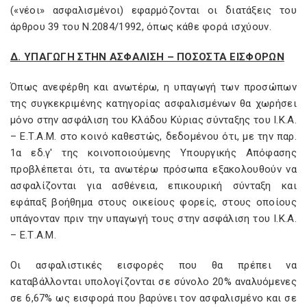
(«νέοι» ασφαλισμένοι) εφαρμόζονται οι διατάξεις του
άρθρου 39 του Ν.2084/1992, όπως κάθε φορά ισχύουν.
Δ. ΥΠΑΓΩΓΗ ΣΤΗΝ ΑΣΦΑΛΙΣΗ – ΠΟΣΟΣΤΑ ΕΙΣΦΟΡΩΝ
Όπως ανεφέρθη και ανωτέρω, η υπαγωγή των προσώπων
της συγκεκριμένης κατηγορίας ασφαλισμένων θα χωρήσει
μόνο στην ασφάλιση του Κλάδου Κύριας σύνταξης του Ι.Κ.Α.
– Ε.Τ.Α.Μ. στο κοινό καθεστώς, δεδομένου ότι, με την παρ.
1α εδ.γ' της κοινοποιούμενης Υπουργικής Απόφασης
προβλέπεται ότι, τα ανωτέρω πρόσωπα εξακολουθούν να
ασφαλίζονται για ασθένεια, επικουρική σύνταξη και
εφάπαξ βοήθημα στους οικείους φορείς, στους οποίους
υπάγονταν πριν την υπαγωγή τους στην ασφάλιση του Ι.Κ.Α.
– Ε.Τ.Α.Μ.
Οι ασφαλιστικές εισφορές που θα πρέπει να
καταβάλλονται υπολογίζονται σε σύνολο 20% αναλυόμενες
σε 6,67% ως εισφορά που βαρύνει τον ασφαλισμένο και σε