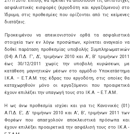
21/7/2010. Επίσης θα πρέπει να αποδίδουν τις αντίστοιχες
ασφαλιστικές εισφορές (εργοδότη και εργαζόμενου) στο
Ίδρυμα, στις προθεσμίες που ορίζονται από τις κείμενες
διατάξεις.
Προκειμένου να απεικονιστούν ορθά τα ασφαλιστικά
στοιχεία των εν λόγω προσώπων, κρίνεται αναγκαίο να
δοθεί παράταση προθεσμίας υποβολής Συμπληρωματικών
(04) Α.Π.Δ. Γ', Δ', τριμήνων 2010 και Α', Β' τριμήνων 2011
έως 30/12/2011 χωρίς την υποβολή κυρώσεων, με
κατάθεση μαγνητικών μέσων στο αρμόδιο Υποκατάστημα
Ι.Κ.Α. – Ε.Τ.A.M. της έδρας του εργοδότη, στις οποίες θα
καταχωρηθούν μόνο οι εργαζόμενοι που προαιρετικά
έχουν επιλέξει την υπαγωγή τους στο Ι.Κ.Α. – Ε.Τ.Α.Μ..
Η ως άνω προθεσμία ισχύει και για τις Κανονικές (01)
Α.Π.Δ. Ε', Δ' τριμήνων 2010 και Α', Β', τριμήνων 2011 των
Φορέων που απασχολούν αποκλειστικά πρόσωπα και
έχουν επιλέξει προαιρετικά την ασφάλισή τους στο Ι.Κ.Α.-