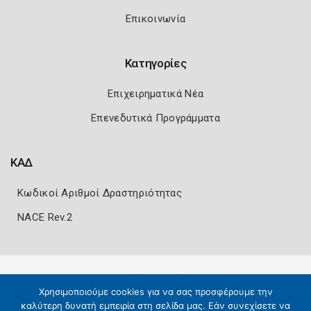
Επικοινωνία
Κατηγορίες
Επιχειρηματικά Νέα
Επενεδυτικά Προγράμματα
ΚΑΔ
Κωδικοί Αριθμοί Δραστηριότητας
NACE Rev.2
Πολιτική Ασφάλειας
Όροι Χρήσης
Χρησιμοποιούμε cookies για να σας προσφέρουμε την
Copyright 2026
Knowledge A.E.
καλύτερη δυνατή εμπειρία στη σελίδα μας. Εάν συνεχίσετε να