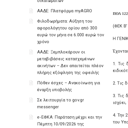
δικαιωμάτων
ΑΑΔΕ: Πλατφόρμα myAGRO
ΠΟΛ 122
Φιλοδωρήματα: Αύξηση του
(ΦΕΚ Β’
αφορολόγητου ορίου από 300
ευρώ τον μήνα σε 6.000 ευρώ τον
Η ΓΕΝΙ
χρόνο
Έχοντα
ΑΑΔΕ: Ξεμπλοκάρουν οι
μεταβιβάσεις κατασχεμένων
1. Τις
ακινήτων – Δεν απαιτείται πλέον
ειδικότ
πλήρης εξόφληση της οφειλής
Πόθεν έσχες – Ανακοίνωση για
2. Τις 
έναρξη υποβολής
3. Τις
Σε λειτουργία το gov.gr
ισχύει
messenger
4. Την 
e-ΕΦΚΑ: Παράταση μέχρι και την
του Υπ
Πέμπτη 10/09/2026 της