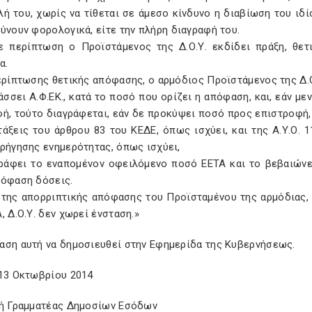
λή του, χωρίς να τίθεται σε άμεσο κίνδυνο η διαβίωση του ιδ
ύνουν φορολογικά, είτε την πλήρη διαγραφή του.
ε περίπτωση ο Προϊστάμενος της Δ.Ο.Υ. εκδίδει πράξη, θετι
α.
ερίπτωσης θετικής απόφασης, ο αρμόδιος Προϊστάμενος της Δ.Ο
άσσει Α.Φ.ΕΚ., κατά το ποσό που ορίζει η απόφαση, και, εάν 
φή, τούτο διαγράφεται, εάν δε προκύψει ποσό προς επιστροφή,
τάξεις του άρθρου 83 του ΚΕΔΕ, όπως ισχύει, και της Α.Υ.Ο. 
ρήγησης ενημερότητας, όπως ισχύει,
γράφει το εναπομένον οφειλόμενο ποσό ΕΕΤΑ και το βεβαιώνε
πόφαση δόσεις.
ά της απορριπτικής απόφασης του Προϊσταμένου της αρμόδιας,
, Δ.Ο.Υ. δεν χωρεί ένσταση.»
αση αυτή να δημοσιευθεί στην Εφημερίδα της Κυβερνήσεως.
 13 Οκτωβρίου 2014
κή Γραμματέας Δημοσίων Εσόδων