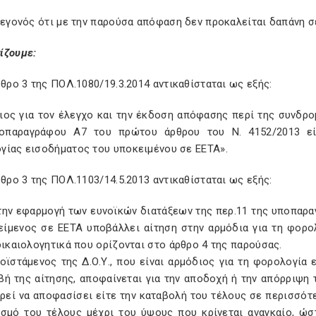
 γεγονός ότι με την παρούσα απόφαση δεν προκαλείται δαπάνη 
ίζουμε:
ρθρο 3 της ΠΟΛ.1080/19.3.2014 αντικαθίσταται ως εξής:
ιος για τον έλεγχο και την έκδοση απόφασης περί της συνδρ
οπαραγράφου Α7 του πρώτου άρθρου του Ν. 4152/2013 είν
γίας εισοδήματος του υποκειμένου σε ΕΕΤΑ».
ρθρο 3 της ΠΟΛ.1103/14.5.2013 αντικαθίσταται ως εξής:
 την εφαρμογή των ευνοϊκών διατάξεων της περ.11 της υποπαρ
είμενος σε ΕΕΤΑ υποβάλλει αίτηση στην αρμόδια για τη φορο
δικαιολογητικά που ορίζονται στο άρθρο 4 της παρούσας.
οϊστάμενος της Δ.Ο.Υ., που είναι αρμόδιος για τη φορολογία
βή της αίτησης, αποφαίνεται για την αποδοχή ή την απόρριψη 
ρεί να αποφασίσει είτε την καταβολή του τέλους σε περισσότ
ισμό του τέλους μέχρι του ύψους που κρίνεται αναγκαίο, ώσ