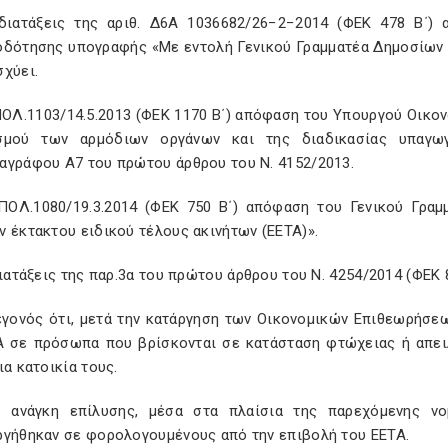
 διατάξεις της αριθ. Δ6Α 1036682/26−2−2014 (ΦΕΚ 478 Β΄)
οδότησης υπογραφής «Με εντολή Γενικού Γραμματέα Δημοσίων 
χύει.
ΠΟΛ.1103/14.5.2013 (ΦΕΚ 1170 Β΄) απόφαση του Υπουργού Οικον
σμού των αρμόδιων οργάνων και της διαδικασίας υπαγωγ
αγράφου Α7 του πρώτου άρθρου του Ν. 4152/2013.
 ΠΟΛ.1080/19.3.2014 (ΦΕΚ 750 Β΄) απόφαση του Γενικού Γρα
 έκτακτου ειδικού τέλους ακινήτων (ΕΕΤΑ)».
διατάξεις της παρ.3α του πρώτου άρθρου του Ν. 4254/2014 (ΦΕΚ 8
γεγονός ότι, μετά την κατάργηση των Οικονομικών Επιθεωρήσε
Α σε πρόσωπα που βρίσκονται σε κατάσταση φτώχειας ή απειλ
ια κατοικία τους.
ν ανάγκη επίλυσης, μέσα στα πλαίσια της παρεχόμενης ν
ργήθηκαν σε φορολογουμένους από την επιβολή του ΕΕΤΑ.