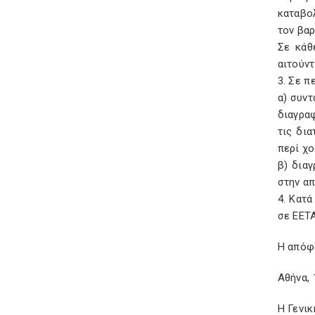
καταβο
τον βαρ
Σε κάθ
αιτούντ
3. Σε π
α) συντ
διαγρα
τις δια
περί χο
β) δια
στην α
4. Κατ
σε ΕΕΤΑ
Η απόφ
Αθήνα,
Η Γενι