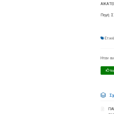
ΑΙΚΑΤΕ
Πηγή: 
Ετικέ
Ηταν αυ
Να
Σ
ΠΑ