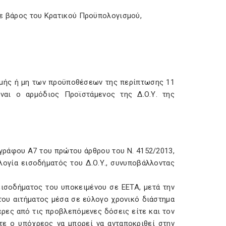
σε βάρος του Κρατικού Προϋπολογισμού,
ομής ή μη των προϋποθέσεων της περίπτωσης 11
αι ο αρμόδιος Προϊστάμενος της Δ.Ο.Υ. της
αγράφου Α7 του πρώτου άρθρου του Ν. 4152/2013,
λογία εισοδήματός του Δ.Ο.Υ., συνυποβάλλοντας
 εισοδήματος του υποκειμένου σε ΕΕΤΑ, μετά την
του αιτήματος μέσα σε εύλογο χρονικό διάστημα
ερες από τις προβλεπόμενες δόσεις είτε και τον
τε ο υπόχρεος να μπορεί να ανταποκριθεί στην