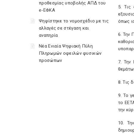
προθεσμίας υποβολής ΑΠΔ του
5. Τις
e-ΕΦΚΑ
εξουσι
Ψηφίστηκε το νομοσχέδιο με τις
όπως ισ
αλλαγές σε στέγαση και
6. Την 
αναπηρία
καθορι
Νέα Ενιαία Ψηφιακή Πύλη
υποπαρ
Πληρωμών οφειλών φυσικών
προσώπων
7. Την
θεμάτων
8. Τις 
9. Το 
το ΕΕΤ
την κύρ
10. Τη
δημιου