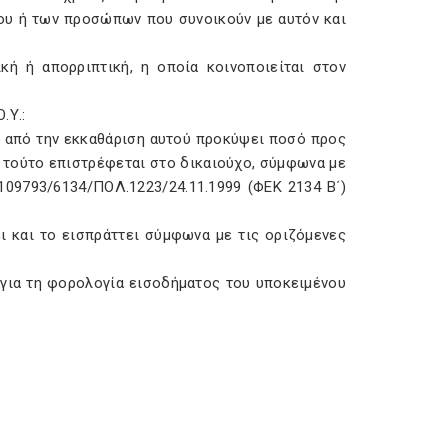
ίου ή των προσώπων που συνοικούν με αυτόν και
κή ή απορριπτική, η οποία κοινοποιείται στον
.Υ.:
μεν από την εκκαθάριση αυτού προκύψει ποσό προς
 τούτο επιστρέφεται στο δικαιούχο, σύμφωνα με
1109793/6134/ΠΟΛ.1223/24.11.1999 (ΦΕΚ 2134 Β΄)
ι και το εισπράττει σύμφωνα με τις οριζόμενες
 για τη φορολογία εισοδήματος του υποκειμένου