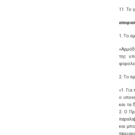
11. Το
αποφασ
1. Το ά
«Αρμόδ
της υπ
φορολο
2. Το ά
«1. Για
ο υποκ
και τα 
2. Ο Πρ
παραλα
και μπο
περιορ