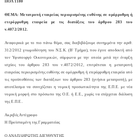
ΠΟΛ 1180
ΘΕΜΑ: Μετατροπή εταιρείας περιορισμένης ευθύνης σε ομόρρυθμη ή
ετερόρρυθμη εταιρεία με τις διατάξεις του άρθρου 283 του
ν.4072/2012.
Αναφορικά με το πιο πάνω θέμα, σας διαβιβάζουμε συνημμένα την αριθ.
312/2012 γνωμοδότηση του Ν.Σ.Κ. (Β' Τμήμα), που έγινε αποδεκτή από
τον Υφυπουργό Οικονομικών, σύμφωνα με την οποία μετά την έναρξη
ισχύος του άρθρου 283 του ν.4072/2012, επιτρέπεται η μετατροπή
εταιρείας περιορισμένης ευθύνης σε ομόρρυθμη ή ετερόρρυθμη εταιρεία υπό
τις προϋποθέσεις των διατάξεων του άρθρου 283 (γνήσια μετατροπή), με
αποτέλεσμα να συνεχίζεται η νομική προσωπικότητα της Ε.Π.Ε. με νέα
νομική μορφή στο πρόσωπο της Ο.Ε. ή Ε.Ε., χωρίς να επέρχεται διάλυση
της Ε.Π.Ε..
Ακριβές Αντίγραφο
Η Προϊσταμένη της Γραμματείας
Ο ΑΝΑΠΛΗΡΩΤΗΣ ΔΙΕΥΘΥΝΤΗΣ