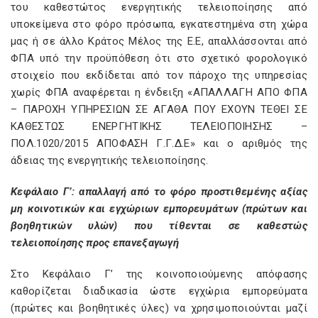
του καθεστώτος ενεργητικής τελειοποίησης από
υποκείμενα στο φόρο πρόσωπα, εγκατεστημένα στη χώρα
μας ή σε άλλο Κράτος Μέλος της Ε.Ε, απαλλάσσονται από
ΦΠΑ υπό την προϋπόθεση ότι στο σχετικό φορολογικό
στοιχείο που εκδίδεται από τον πάροχο της υπηρεσίας
χωρίς ΦΠΑ αναφέρεται η ένδειξη «ΑΠΑΛΛΑΓΗ ΑΠΟ ΦΠΑ
– ΠΑΡΟΧΗ ΥΠΗΡΕΣΙΩΝ ΣΕ ΑΓΑΘΑ ΠΟΥ ΕΧΟΥΝ ΤΕΘΕΙ ΣΕ
ΚΑΘΕΣΤΩΣ ΕΝΕΡΓΗΤΙΚΗΣ ΤΕΛΕΙΟΠΟΙΗΣΗΣ –
ΠΟΛ.1020/2015 ΑΠΟΦΑΣΗ Γ.Γ.Δ.Ε» και ο αριθμός της
άδειας της ενεργητικής τελειοποίησης.
Κεφάλαιο Γ’: απαλλαγή από το φόρο προστιθεμένης αξίας
μη κοινοτικών και εγχώριων εμπορευμάτων (πρώτων και
βοηθητικών υλών) που τίθενται σε καθεστώς
τελειοποίησης προς επανεξαγωγή
Στο Κεφάλαιο Γ’ της κοινοποιούμενης απόφασης
καθορίζεται διαδικασία ώστε εγχώρια εμπορεύματα
(πρώτες και βοηθητικές ύλες) να χρησιμοποιούνται μαζί