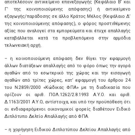
αποτελέσουν αντικείμενο επανεξαγωγής (Κεφάλαιο Β’ και
Γ’ της κοινοποιούμενης απόφασης) ή αντικείμενο
εξαγωγής/παράδοσης σε άλλο Κράτος Μέλος (Κεφάλαιο Δ’
της κοινοποιούμενης απόφασης), ο φόρος προστιθέμενης
αξίας που αναλογεί στα εμπορεύματα και έτυχε απαλλαγής
καταβάλλεται κατά τα προβλεπόμενα στην αρμόδια
τελωνειακή αρχή.
– η κοινοποιούμενη απόφαση δεν θίγει την εφαρμογή
άλλων διατάξεων απαλλαγής από το φόρο όπως την αγορά
αγαθών από το εσωτερικό της χώρας και την εισαγωγή
αγαθών από τρίτες χώρες, κατ’ εφαρμογή του άρθρου 24
του Ν.2859/2000 «Κώδικας ΦΠΑ» με τη διαδικασία που
ορίζουν οι αριθ. ΠΟΛ.1262/2.8.1993 Α.Υ.Ο. και αριθ.
Δ.1163/2001 Α.Υ.Ο, αντίστοιχα, και υπό την προϋπόθεση ότι
οι ενδιαφερόμενοι οικονομικοί φορείς διαθέτουν Ειδικό
Διπλότυπο Δελτίο Απαλλαγής από ΦΠΑ.
– η χορήγηση Ειδικού Διπλοτύπου Δελτίου Απαλλαγής από