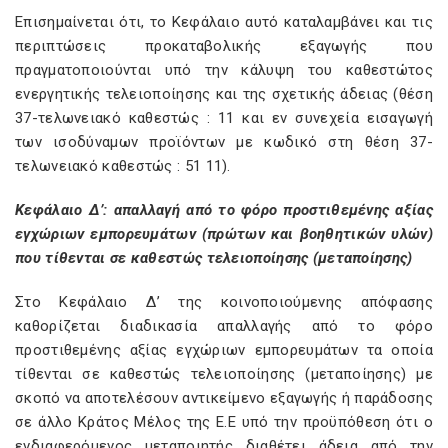
Επισημαίνεται ότι, το Κεφάλαιο αυτό καταλαμβάνει και τις
περιπτώσεις προκαταβολικής εξαγωγής που
πραγματοποιούνται υπό την κάλυψη του καθεστώτος
ενεργητικής τελειοποίησης και της σχετικής άδειας (θέση
37-τελωνειακό καθεστώς : 11 και εν συνεχεία εισαγωγή
των ισοδύναμων προϊόντων με κωδικό στη θέση 37-
τελωνειακό καθεστώς : 51 11).
Κεφάλαιο Δ’: απαλλαγή από το φόρο προστιθεμένης αξίας
εγχώριων εμπορευμάτων (πρώτων και βοηθητικών υλών)
που τίθενται σε καθεστώς τελειοποίησης (μεταποίησης)
Στο Κεφάλαιο Δ’ της κοινοποιούμενης απόφασης
καθορίζεται διαδικασία απαλλαγής από το φόρο
προστιθεμένης αξίας εγχώριων εμπορευμάτων τα οποία
τίθενται σε καθεστώς τελειοποίησης (μεταποίησης) με
σκοπό να αποτελέσουν αντικείμενο εξαγωγής ή παράδοσης
σε άλλο Κράτος Μέλος της Ε.Ε υπό την προϋπόθεση ότι ο
ενδιαφερόμενος μεταποιητής διαθέτει άδεια από την