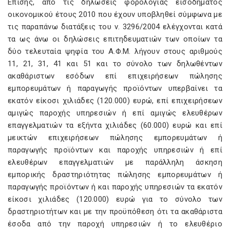
Επίσης, από τις δηλώσεις φορολογίας εισοδήματος
οικονομικού έτους 2010 που έχουν υποβληθεί σύμφωνα με
τις παραπάνω διατάξεις του ν. 3296/2004 ελέγχονται κατά
τα ως άνω οι δηλώσεις επιτηδευματιών των οποίων τα
δύο τελευταία ψηφία του Α.Φ.Μ. λήγουν στους αριθμούς
11, 21, 31, 41 και 51 και το σύνολο των δηλωθέντων
ακαθάριστων εσόδων επί επιχειρήσεων πώλησης
εμπορευμάτων ή παραγωγής προϊόντων υπερβαίνει τα
εκατόν είκοσι χιλιάδες (120.000) ευρώ, επί επιχειρήσεων
αμιγώς παροχής υπηρεσιών ή επί αμιγώς ελευθέρων
επαγγελματιών τα εξήντα χιλιάδες (60.000) ευρώ και επί
μεικτών επιχειρήσεων πώλησης εμπορευμάτων ή
παραγωγής προϊόντων και παροχής υπηρεσιών ή επί
ελευθέρων επαγγελματιών με παράλληλη άσκηση
εμπορικής δραστηριότητας πώλησης εμπορευμάτων ή
παραγωγής προϊόντων ή και παροχής υπηρεσιών τα εκατόν
είκοσι χιλιάδες (120.000) ευρώ για το σύνολο των
δραστηριοτήτων και με την προϋπόθεση ότι τα ακαθάριστα
έσοδα από την παροχή υπηρεσιών ή το ελευθέριο