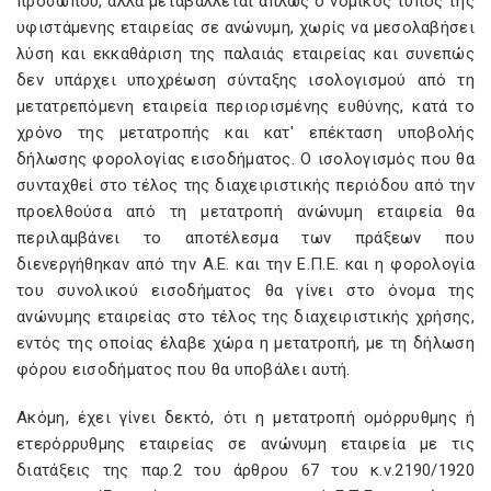
προσώπου, αλλά μεταβάλλεται απλώς ο νομικός τύπος της
υφιστάμενης εταιρείας σε ανώνυμη, χωρίς να μεσολαβήσει
λύση και εκκαθάριση της παλαιάς εταιρείας και συνεπώς
δεν υπάρχει υποχρέωση σύνταξης ισολογισμού από τη
μετατρεπόμενη εταιρεία περιορισμένης ευθύνης, κατά το
χρόνο της μετατροπής και κατ' επέκταση υποβολής
δήλωσης φορολογίας εισοδήματος. Ο ισολογισμός που θα
συνταχθεί στο τέλος της διαχειριστικής περιόδου από την
προελθούσα από τη μετατροπή ανώνυμη εταιρεία θα
περιλαμβάνει το αποτέλεσμα των πράξεων που
διενεργήθηκαν από την Α.Ε. και την Ε.Π.Ε. και η φορολογία
του συνολικού εισοδήματος θα γίνει στο όνομα της
ανώνυμης εταιρείας στο τέλος της διαχειριστικής χρήσης,
εντός της οποίας έλαβε χώρα η μετατροπή, με τη δήλωση
φόρου εισοδήματος που θα υποβάλει αυτή.
Ακόμη, έχει γίνει δεκτό, ότι η μετατροπή ομόρρυθμης ή
ετερόρρυθμης εταιρείας σε ανώνυμη εταιρεία με τις
διατάξεις της παρ.2 του άρθρου 67 του κ.ν.2190/1920