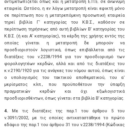
αντιμετωπίζεται όπως και η μετατροπή Ε.Π.Ε. σε ανώνυμη
εταιρεία. Ωστόσο, η εν λόγω μετατροπή είναι εφικτή μόνο
σε περίπτωση που η μετατρεπόμενη προσωπική εταιρεία
τηρεί βιβλία Γ' κατηγορίας του Κ.Β.Σ., καθόσον σε
περίπτωση τηρήσεως από αυτή βιβλίων Β' κατηγορίας του
Κ.Β.Σ. (ή και Α' κατηγορίας), τα κέρδη της χρήσης εντός της
οποίας γίνεται η μετατροπή δε μπορούν να
προσδιοριστούν λογιστικά, όπως επιβάλλεται από τις
διατάξεις του ν.2238/1994 για τον προσδιορισμό των
φορολογητέων κερδών, αλλά και από τις διατάξεις του
κ.ν.2190/1920 για τις ανάγκες του νόμου αυτού, όπως είναι
ο υπολογισμός του τακτικού αποθεματικού, του α'
μερίσματος κλπ., που προϋποθέτουν την ύπαρξη
πραγματικών κερδών και όχι εξωλογιστικά
προσδιορισθέντων, όπως γίνεται στα βιβλία Β' κατηγορίας.
4.
Με τις διατάξεις της παρ.1 του άρθρου 5 του
ν.3091/2002, με τις οποίες αντικαταστάθηκε το πρώτο
εδάφιο της παρ.1 του άρθρου 31 του ν.2238/1994 (Κώδικας