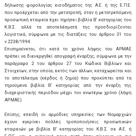
δήλωσης φορολογίας εισοδήματος της Α.Ε. ή της Ε.Π.Ε.
που προέρχεται από την μετατροπή, όταν η μετατρεπόμενη
προσωπική εταιρεία έχει τηρήσει βιβλία Β' κατηγορίας του
Κ.Β.Σ. αλλά τα αποτελέσματά της προσδιορίζονται
λογιστικά, σύμφωνα με τις διατάξεις του άρθρου 31 του
ν.2238/1994.
Επισημαίνεται, ότι κατά το χρόνο λήψης του ΑΡΜΑΕ
πρέπει να διενεργηθεί απογραφή έναρξης, σύμφωνα με την
παράγραφο 2 του άρθρου 27 του Κώδικα Βιβλίων και
Στοιχείων, στην οποία, εκτός των άλλων, καταχωρείται και
το αποτέλεσμα (κέρδος ή ζημία) που προκύπτει από τα
τηρούμενα βιβλία Β' κατηγορίας από την έναρξη της
διαχειριστικής περιόδου μέχρι τον ανωτέρω χρόνο (λήψη
ΑΡΜΑΕ).
Επίσης, επειδή οι αρμόδιες υπηρεσίες των Νομαρχιών
έχουν εγκρίνει πολλές τροποποιήσεις προσωπικών
εταιρειών με βιβλία Β' κατηγορίας του Κ.Β.Σ. σε Α.Ε. ή