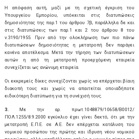
Η απόφαση αυτή, μαζί με τη σχετική έγκριση του
Υπουργείου Εμπορίου, υπόκειται στις διατυπώσεις
δημοσιότητας της παρ.1 του άρθρου 7β, παράλληλα δε και
στις διατυπώσεις των παρ.1 και 2 του άρθρου 8 του
ν.3190/1955. Πριν από την ολοκλήρωση των πιο πάνω
διατυπώσεων δημοσιότητας η μετατροπή δεν παράγει
κανένα αποτέλεσμα. Μετά την τήρηση των διατυπώσεων
αυτών η από τη μετατροπή προερχόμενη εταιρεία
συνεχίζεται ως ανώνυμη εταιρεία.
Οι εκκρεμείς δίκες συνεχίζονται χωρίς να επέρχεται βίαιη
διακοπή τους και χωρίς να απαιτείται οποιαδήποτε
ειδικότερη διατύπωση για τη συνέχισή τους.
3.
Με την αρ. πρωτ.1048879/10658/Β0012/
ΠΟΛ.1255/8.9.2000 εγκύκλιο έχει γίνει δεκτό, ότι με την
μετατροπή Ε.Π.Ε. σε Α.Ε. δεν επέρχεται κατάλυση του
νομικού προσώπου της πρώτης και ίδρυση νέου νομικού