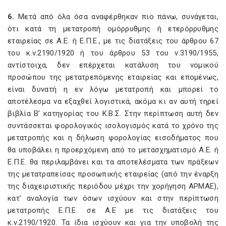
6.
Μετά από όλα όσα αναφέρθηκαν πιο πάνω, συνάγεται,
ότι κατά τη μετατροπή ομόρρυθμης ή ετερόρρυθμης
εταιρείας σε Α.Ε. ή Ε.Π.Ε., με τις διατάξεις του άρθρου 67
του κ.ν.2190/1920 ή του άρθρου 53 του ν.3190/1955,
αντίστοιχα, δεν επέρχεται κατάλυση του νομικού
προσώπου της μετατρεπόμενης εταιρείας και επομένως,
είναι δυνατή η εν λόγω μετατροπή και μπορεί το
αποτέλεσμα να εξαχθεί λογιστικά, ακόμα κι αν αυτή τηρεί
βιβλία Β' κατηγορίας του Κ.Β.Σ. Στην περίπτωση αυτή δεν
συντάσσεται φορολογικός ισολογισμός κατά το χρόνο της
μετατροπής και η δήλωση φορολογίας εισοδήματος που
θα υποβάλει η προερχόμενη από το μετασχηματισμό Α.Ε. ή
Ε.Π.Ε. θα περιλαμβάνει και τα αποτελέσματα των πράξεων
της μετατραπείσας προσωπικής εταιρείας (από την έναρξη
της διαχειριστικής περιόδου μέχρι την χορήγηση ΑΡΜΑΕ),
κατ' αναλογία των όσων ισχύουν και στην περίπτωση
μετατροπής Ε.Π.Ε. σε Α.Ε με τις διατάξεις του
κ.ν.2190/1920. Τα ίδια ισχύουν και για την υποβολή της