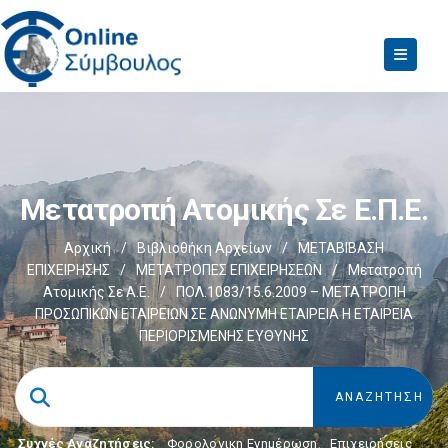
Μετατροπή Ατομικής Σε Ε.Π.Ε.
Αρχική
/
Βιβλιοθήκη Αρχείων
/
ΜΕΤΑΒΙΒΑΣΗ
ΕΠΙΧΕIΡΗΣΗΣ
/
ΜΕΤΑΤΡΟΠΕΣ ΕΠΙΧΕΙΡΗΣΕΩΝ
/
Μετατροπή
Ατομικής Σε Α.Ε.
/
ΠΟΛ.1083/15.6.2009 – ΜΕΤΑΤΡΟΠΗ
ΠΡΟΣΩΠΙΚΩΝ ΕΤΑΙΡΕΙΩΝ ΣΕ ΑΝΩΝΥΜΗ ΕΤΑΙΡΕΙΑ Η ΕΤΑΙΡΕΙΑ
ΠΕΡΙΟΡΙΣΜΕΝΗΣ ΕΥΘΥΝΗΣ
Συχνές Αναζητήσεις:
Φορολογικη Ενημέρωση
,
Επιχειρήσεις