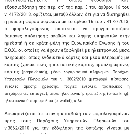
ΠΟΛ.1005/12.1.2017, η οποία εκδόθηκε κατ’
εξουσιοδότηση της περ. στ’ της παρ. 3 του άρθρου 16 του
ν. 4172/2013, ορίζεται, μεταξύ άλλων, ότι για να διατηρηθεί
η μείωση φόρου σύμφωνα με το άρθρο 16 του ν.4172/2013,
ο φορολογούμενος απαιτείται να πραγματοποιήσει
δαπάνες απόκτησης αγαθών και λήψης υπηρεσιών στην
ημεδαπή ή σε κράτη-μέλη της Ευρωπαϊκής Ένωσης ή του
Ε.Ο.Χ., οι οποίες να έχουν εξοφληθεί με ηλεκτρονικά μέσα
πληρωμής, όπως ενδεικτικά κάρτες και μέσα πληρωμής με
κάρτες (χρεωστικές ή πιστωτικές κάρτες, προπληρωμένες
κάρτες (
prepaid
card
)), μέσω λογαριασμού πληρωμών Παρόχων
Υπηρεσιών Πληρωμών του ν. 3862/2010 (μεταφορά πίστωσης,
εντολές άμεσης χρέωσης, πάγιες εντολές, τραπεζικές ή
ταχυδρομικές επιταγές), μέσω ηλεκτρονικής τραπεζικής (
e
–
banking
),
ηλεκτρονικού πορτοφολιού (
e
–
wallet
), κ.λπ..
Διευκρινίζεται ότι όταν η καταβολή των φορολογουμένων
προς τους Παρόχους Υπηρεσιών Πληρωμών του
ν.3862/2010 για την εξόφληση της δαπάνης γίνεται με