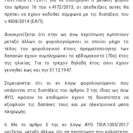
ΠΟΛ.1005/12.1.2017, για να διατηρηθεί η μείωση φόρου
του άρθρου 16 του ν.4172/2013, οι αποδείξεις αυτές θα
πρέπει να έχουν εκδοθεί σύμφωνα με τις διατάξεις του
ν.4308/2014 (ΕΛΠ).
Διευκρινίζεται ότι στην ως άνω περίπτωση εμπίπτουν
μεταξύ άλλων οι φορολογούμενοι οι οποίοι μέχρι το
τέλος του φορολογικού έτους πραγματοποίησης των
δαπανών έχουν συμπληρώσει το εβδομηκοστό (70ο) έτος
της ηλικίας. Για το τρέχον δηλαδή έτος όσοι έχουν
γεννηθεί έως και την 31.12.1947.
Σημειώνεται ότι οι εν λόγω φορολογούμενοι που
υπάγονται στις διατάξεις του άρθρου 3 της ίδιας ως άνω
ΑΥΟ, εφόσον το επιθυμούν έχουν τη δυνατότητα να
εξοφλούν τις δαπάνες τους και με ηλεκτρονικά μέσα
πληρωμής.
6. Με το άρθρο 5 της εν λόγω ΑΥΟ Π0Λ.1005/2017
ορίζεται, μεταξύ άλλων, ότι σε περίπτωση που καλύπτεται