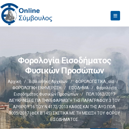
Φορολογία Εισοδήματος
Φυσικών Προσώπων
Αρχική
/
Βιβλιοθήκη Αρχείων
/
ΦΟΡΟΛΟΓΙΣΤΙΚΑ_old
/
ΦΟΡΟΛΟΓΙΚΗ ΕΝΗΜΕΡΩΣΗ
/
ΕΙΣΟΔΗΜΑ
/
Φορολογία
Εισοδήματος Φυσικών Προσώπων
/
ΠΟΛ.1062/2017
ΔΙΕΥΚΡΙΝΙΣΕΙΣ ΓΙΑ ΤΗΝ ΕΦΑΡΜΟΓΗ ΤΗΣ ΠΑΡΑΓΡΑΦΟΥ 3 ΤΟΥ
ΑΡΘΡΟΥ 16 ΤΟΥ Ν.4172/2013 ΚΑΘΩΣ ΚΑΙ ΤΗΣ ΑΥΟ ΠΟΛ.
1005/2017 (ΦΕΚ Β’145) ΣΧΕΤΙΚΑ ΜΕ ΤΗ ΜΕΙΩΣΗ ΤΟΥ ΦΟΡΟΥ
ΕΙΣΟΔΗΜΑΤΟΣ.