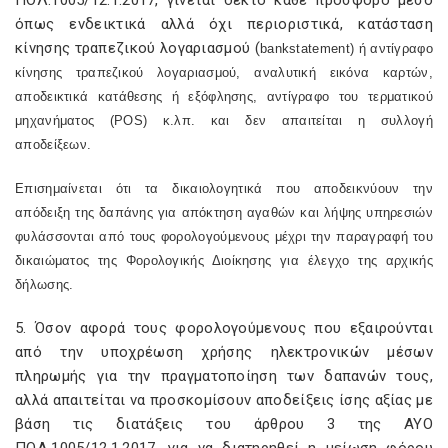
ΠΟΛ.1005/12.1.2017, γίνεται δεκτό κάθε πρόσφορο μέσο
όπως ενδεικτικά αλλά όχι περιοριστικά, κατάσταση
κίνησης τραπεζικού λογαριασμού (
bank
statement
) ή αντίγραφο
κίνησης τραπεζικού λογαριασμού, αναλυτική εικόνα καρτών,
αποδεικτικά κατάθεσης ή εξόφλησης, αντίγραφο του τερματικού
μηχανήματος (
POS
) κ.λπ. και δεν απαιτείται η συλλογή
αποδείξεων.
Επισημαίνεται ότι τα δικαιολογητικά που αποδεικνύουν την
απόδειξη της δαπάνης για απόκτηση αγαθών και λήψης υπηρεσιών
φυλάσσονται από τους φορολογούμενους μέχρι την παραγραφή του
δικαιώματος της Φορολογικής Διοίκησης για έλεγχο της αρχικής
δήλωσης.
5. Όσον αφορά τους φορολογούμενους που εξαιρούνται
από την υποχρέωση χρήσης ηλεκτρονικών μέσων
πληρωμής για την πραγματοποίηση των δαπανών τους,
αλλά απαιτείται να προσκομίσουν αποδείξεις ίσης αξίας με
βάση τις διατάξεις του άρθρου 3 της ΑΥΟ