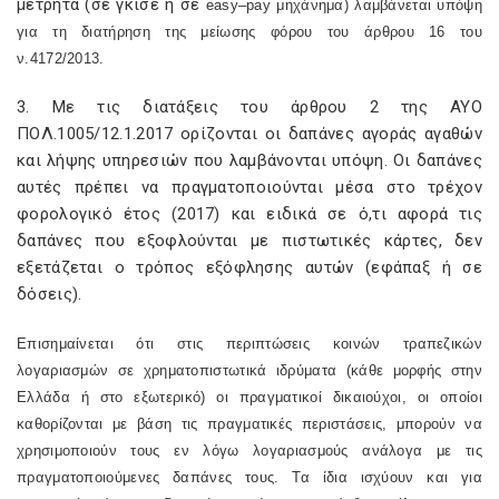
μετρητά (σε γκισέ ή σε
easy
–
pay
μηχάνημα) λαμβάνεται υπόψη
για τη διατήρηση της μείωσης φόρου του άρθρου 16 του
ν.4172/2013.
3. Με τις διατάξεις του άρθρου 2 της ΑΥΟ
ΠΟΛ.1005/12.1.2017 ορίζονται οι δαπάνες αγοράς αγαθών
και λήψης υπηρεσιών που λαμβάνονται υπόψη. Οι δαπάνες
αυτές πρέπει να πραγματοποιούνται μέσα στο τρέχον
φορολογικό έτος (2017) και ειδικά σε ό,τι αφορά τις
δαπάνες που εξοφλούνται με πιστωτικές κάρτες, δεν
εξετάζεται ο τρόπος εξόφλησης αυτών (εφάπαξ ή σε
δόσεις).
Επισημαίνεται ότι στις περιπτώσεις κοινών τραπεζικών
λογαριασμών σε χρηματοπιστωτικά ιδρύματα (κάθε μορφής στην
Ελλάδα ή στο εξωτερικό) οι πραγματικοί δικαιούχοι, οι οποίοι
καθορίζονται με βάση τις πραγματικές περιστάσεις, μπορούν να
χρησιμοποιούν τους εν λόγω λογαριασμούς ανάλογα με τις
πραγματοποιούμενες δαπάνες τους. Τα ίδια ισχύουν και για