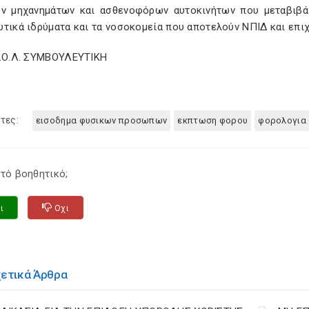
ών μηχανημάτων και ασθενοφόρων αυτοκινήτων που μεταβιβά
υτικά ιδρύματα και τα νοσοκομεία που αποτελούν ΝΠΙΔ και επι
Σ.Ο.Λ. ΣΥΜΒΟΥΛΕΥΤΙΚΗ
τες:
εισοδημα φυσικων προσωπων
εκπτωση φορου
φορολογια
τό βοηθητικό;
ι
Οχι
χετικά Άρθρα