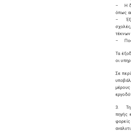
– Η δα
όπως α
– Έξοδ
σχολές
τέκνων 
– Ποσό
Τα έξο
οι υπη
Σε περ
υποβάλ
μέρους
εργοδό
3. Τη 
πηγής 
φορείς
αναλυτ