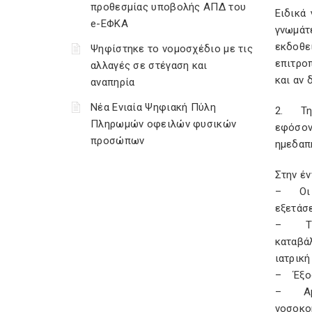
προθεσμίας υποβολής ΑΠΔ του
Ειδικά
e-ΕΦΚΑ
γνωμάτ
εκδοθε
Ψηφίστηκε το νομοσχέδιο με τις
επιτρο
αλλαγές σε στέγαση και
και αν 
αναπηρία
Νέα Ενιαία Ψηφιακή Πύλη
2. Τη 
Πληρωμών οφειλών φυσικών
εφόσον
προσώπων
ημεδαπ
Στην έν
– Οι α
εξετάσε
– Τα έ
καταβά
ιατρική
– Έξοδα
– Αμοι
νοσοκομ