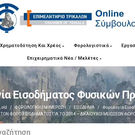
Χρηματοδότηση Και Χρέος
Φορολογιστικά
Εργασ
Επιχειρηματικά Νέα / Μελέτες
ία Εισοδήματος Φυσικών 
old
/
ΦΟΡΟΛΟΓΙΚΗ ΕΝΗΜΕΡΩΣΗ
/
ΕΙΣΟΔΗΜΑ
/
Φορολογία Εισ
ΤΟΝ ΦΟΡΟ ΕΙΣΟΔΗΜΑΤΟΣ ΓΙΑ ΤΟ 2014 – ΔΙΚΑΙΟΥΧΟΙ ΜΕΙΩΣΕΩΝ ΦΟ