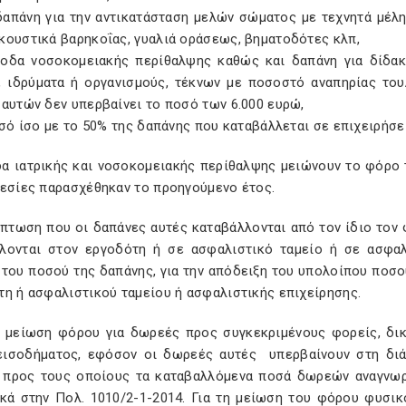
πάνη για την αντικατάσταση μελών σώματος με τεχνητά μέλη
κουστικά βαρηκοΐας, γυαλιά οράσεως, βηματοδότες κλπ,
α νοσοκομειακής περίθαλψης καθώς και δαπάνη για δίδακτ
, ιδρύματα ή οργανισμούς, τέκνων με ποσοστό αναπηρίας το
αυτών δεν υπερβαίνει το ποσό των 6.000 ευρώ,
 ίσο με το 50% της δαπάνης που καταβάλλεται σε επιχειρ
δα ιατρικής και νοσοκομειακής περίθαλψης μειώνουν το φόρο 
ρεσίες παρασχέθηκαν το προηγούμενο έτος.
ίπτωση που οι δαπάνες αυτές καταβάλλονται από τον ίδιο τον
λονται στον εργοδότη ή σε ασφαλιστικό ταμείο ή σε ασφαλ
 του ποσού της δαπάνης, για την απόδειξη του υπολοίπου ποσο
τη ή ασφαλιστικού ταμείου ή ασφαλιστικής επιχείρησης.
μείωση φόρου για δωρεές προς συγκεκριμένους φορείς, δικα
εισοδήματος, εφόσον οι δωρεές αυτές υπερβαίνουν στη διά
 προς τους οποίους τα καταβαλλόμενα ποσά δωρεών αναγνωρ
ικά στην Πολ. 1010/2-1-2014. Για τη μείωση του φόρου φυσι