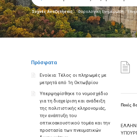
Συχνές Αναζητήσεις:
Φορολογικη Ενημέρωση
,
Επιχ
Πρόσφατα
Ενοίκια: Τέλος οι πληρωμές με
μετρητά από 1η Οκτωβρίου
Υπερψηφίσθηκε το νομοσχέδιο
για τη διαχείριση και ανάδειξη
Ποιές δ
της πολιτιστικής κληρονομιάς,
την ανάπτυξη του
οπτικοακουστικού τομέα και την
ΕΛΛΗΝ
προστασία των πνευματικών
ΥΠΟΥΡ