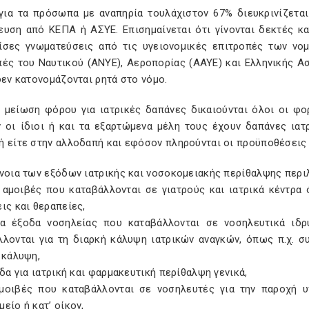
 για τα πρόσωπα με αναπηρία τουλάχιστον 67% διευκρινίζεται 
ευση από ΚΕΠΑ ή ΑΣΥΕ. Επισημαίνεται ότι γίνονται δεκτές κα
ίσες γνωματεύσεις από τις υγειονομικές επιτροπές των νομ
πές του Ναυτικού (ΑΝΥΕ), Αεροπορίας (ΑΑΥΕ) και Ελληνικής Ασ
δεν κατονομάζονται ρητά στο νόμο.
μείωση φόρου για ιατρικές δαπάνες δικαιούνται όλοι οι φο
 οι ίδιοι ή και τα εξαρτώμενα μέλη τους έχουν δαπάνες ιατ
ή είτε στην αλλοδαπή και εφόσον πληρούνται οι προϋποθέσεις 
νοια των εξόδων ιατρικής και νοσοκομειακής περίθαλψης περι
μοιβές που καταβάλλονται σε γιατρούς και ιατρικά κέντρα ό
ις και θεραπείες,
ξοδα νοσηλείας που καταβάλλονται σε νοσηλευτικά ιδρύμ
λλονται για τη διαρκή κάλυψη ιατρικών αναγκών, όπως π.χ. 
 κάλυψη,
 για ιατρική και φαρμακευτική περίθαλψη γενικά,
βές που καταβάλλονται σε νοσηλευτές για την παροχή υπ
είο ή κατ’ οίκον,