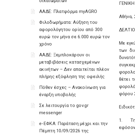
δικαιωμάτων
ΓΕΝΙΚ
ΑΑΔΕ: Πλατφόρμα myAGRO
Αθήνα,
Φιλοδωρήματα: Αύξηση του
αφορολόγητου ορίου από 300
ΔΕΛΤΙ
ευρώ τον μήνα σε 6.000 ευρώ τον
Με εγκ
χρόνο
των δι
ΑΑΔΕ: Ξεμπλοκάρουν οι
δυνατό
μεταβιβάσεις κατασχεμένων
συγκεκρ
ακινήτων – Δεν απαιτείται πλέον
φορολο
πλήρης εξόφληση της οφειλής
θέτει 
φορολό
Πόθεν έσχες – Ανακοίνωση για
φόρου 2
έναρξη υποβολής
Σε λειτουργία το gov.gr
Ειδικότ
messenger
1. Τη 
e-ΕΦΚΑ: Παράταση μέχρι και την
εφόσον 
Πέμπτη 10/09/2026 της