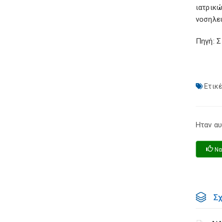
ιατρικ
νοσηλε
Πηγή: 
Ετικέ
Ηταν αυ
Να
Σ