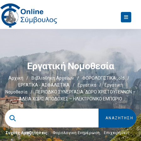
Εργατική Νομοθεσία
Αρχική
/
Βιβλιοθήκη Αρχείων
/
ΦΟΡΟΛΟΓΙΣΤΙΚΑ_old
/
ΕΡΓΑΤΙΚΑ - ΑΣΦΑΛΙΣΤΙΚΑ
/
Εργατικά
/
Εργατική
Νομοθεσία
/
ΠΕΡΙΟΔΙΚΟ ΣΥΝΕΡΓΑΣΙΑ: ΔΩΡΟ ΧΡΙΣΤΟΥΓΕΝΝΩΝ –
ΆΔΕΙΑ ΧΩΡΙΣ ΑΠΟΔΟΧΕΣ – ΗΛΕΚΤΡΟΝΙΚΟ ΕΜΠΟΡΙΟ
Συχνές Αναζητήσεις:
Φορολογικη Ενημέρωση
,
Επιχειρήσεις