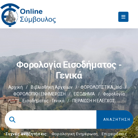
Φορολογία Εισοδήματος -
Γενικά
Αρχική
/
Βιβλιοθήκη Αρχείων
/
ΦΟΡΟΛΟΓΙΣΤΙΚΑ_old
/
ΦΟΡΟΛΟΓΙΚΗ ΕΝΗΜΕΡΩΣΗ
/
ΕΙΣΟΔΗΜΑ
/
Φορολογία
Εισοδήματος - Γενικά
/
ΠΕΡΑΙΩΣΗ Η ΕΛΕΓΧΟΣ;
Συχνές Αναζητήσεις:
Φορολογικη Ενημέρωση
,
Επιχειρήσεις