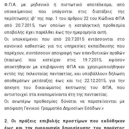
Φ.Π.Α. με μηδενικό ή πιστωτικό αποτέλεσμα, από
υποκείμενους που υπάγονται στις διατάξεις της
περίπτωσης ιβ’ της παρ. 1 του άρθρου 22 του Κώδικα ΦΠΑ
από 20.7.2015, των οποίων η καταληκτική προθεσμία
υποβολής έχει παρέλθει έως την ημερομηνία αυτή.
Οι υποκείμενοι που από 20.7.2015 εντάσσονται στο
κανονικό καθεστώς για τις υπηρεσίες εκπαίδευσης που
παρέχουν, συντάσσουν απογραφή των επενδυτικών αγαθών
(παγίων) που κατείχαν στις 19.7.2015, εφόσον
αποκτήθηκαν με επιβάρυνση ΦΠΑ και χρησιμοποιήθηκαν
εντός της τελευταίας πενταετίας, και υποβάλλουν δήλωση
αποθεμάτων μετάταξης έως και τις 22.12.2015, για την
άσκηση του δικαιώματος έκπτωσης του ΦΠΑ, που
αντιστοιχεί στα εναπομείναντα έτη της πενταετίας.
Οι ανωτέρω προθεσμίες δύναται να παρατείνονται με
απόφαση Γενικού Γραμματέα Δημοσίων Εσόδων.»
2. Οι πράξεις επιβολής προστίμων που εκδόθηκαν
έως και την ημερομηνία δημοσίευσης του παρόντος