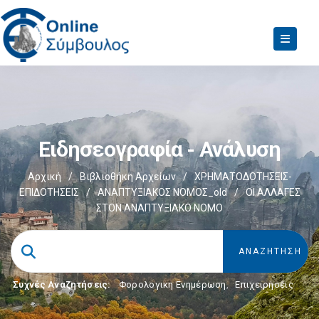
Ειδησεογραφία - Ανάλυση
Αρχική
/
Βιβλιοθήκη Αρχείων
/
ΧΡΗΜΑΤΟΔΟΤΗΣΕΙΣ-
ΕΠΙΔΟΤΗΣΕΙΣ
/
ΑΝΑΠΤΥΞΙΑΚΟΣ ΝΟΜΟΣ_old
/
ΟΙ ΑΛΛΑΓΕΣ
ΣΤΟΝ ΑΝΑΠΤΥΞΙΑΚΟ ΝΟΜΟ
Συχνές Αναζητήσεις:
Φορολογικη Ενημέρωση
,
Επιχειρήσεις