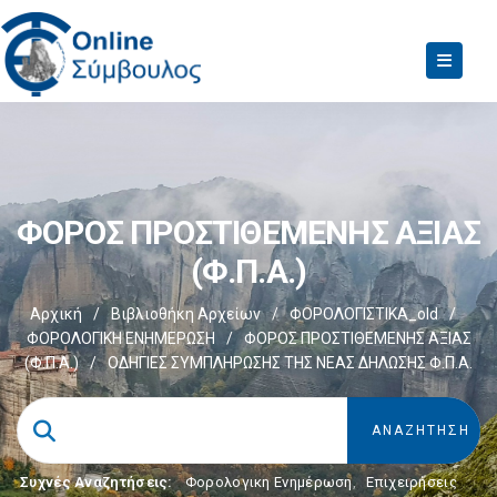
ΦΟΡΟΣ ΠΡΟΣΤΙΘΕΜΕΝΗΣ ΑΞΙΑΣ
(Φ.Π.Α.)
Αρχική
/
Βιβλιοθήκη Αρχείων
/
ΦΟΡΟΛΟΓΙΣΤΙΚΑ_old
/
ΦΟΡΟΛΟΓΙΚΗ ΕΝΗΜΕΡΩΣΗ
/
ΦΟΡΟΣ ΠΡΟΣΤΙΘΕΜΕΝΗΣ ΑΞΙΑΣ
(Φ.Π.Α.)
/
ΟΔΗΓΙΕΣ ΣΥΜΠΛΗΡΩΣΗΣ ΤΗΣ ΝΕΑΣ ΔΗΛΩΣΗΣ Φ.Π.Α.
Συχνές Αναζητήσεις:
Φορολογικη Ενημέρωση
,
Επιχειρήσεις