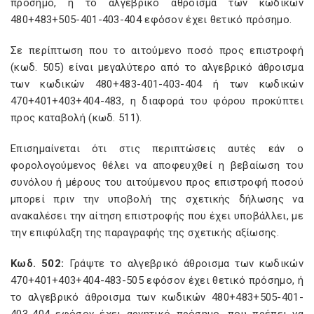
πρόσημο, ή το αλγεβρικό άθροισμα των κωδικών
480+483+505-401-403-404 εφόσον έχει θετικό πρόσημο.
Σε περίπτωση που το αιτούμενο ποσό προς επιστροφή
(κωδ. 505) είναι μεγαλύτερο από το αλγεβρικό άθροισμα
των κωδικών 480+483-401-403-404 ή των κωδικών
470+401+403+404-483, η διαφορά του φόρου προκύπτει
προς καταβολή (κωδ. 511).
Επισημαίνεται ότι στις περιπτώσεις αυτές εάν ο
φορολογούμενος θέλει να αποφευχθεί η βεβαίωση του
συνόλου ή μέρους του αιτούμενου προς επιστροφή ποσού
μπορεί πριν την υποβολή της σχετικής δήλωσης να
ανακαλέσει την αίτηση επιστροφής που έχει υποβάλλει, με
την επιφύλαξη της παραγραφής της σχετικής αξίωσης.
Κωδ. 502:
Γράψτε το αλγεβρικό άθροισμα των κωδικών
470+401+403+404-483-505 εφόσον έχει θετικό πρόσημο, ή
το αλγεβρικό άθροισμα των κωδικών 480+483+505-401-