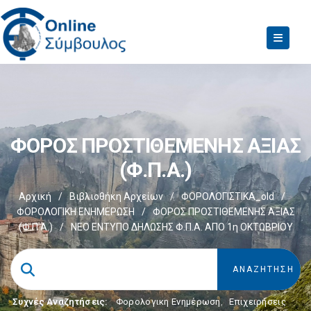
ΦΟΡΟΣ ΠΡΟΣΤΙΘΕΜΕΝΗΣ ΑΞΙΑΣ
(Φ.Π.Α.)
Αρχική
/
Βιβλιοθήκη Αρχείων
/
ΦΟΡΟΛΟΓΙΣΤΙΚΑ_old
/
ΦΟΡΟΛΟΓΙΚΗ ΕΝΗΜΕΡΩΣΗ
/
ΦΟΡΟΣ ΠΡΟΣΤΙΘΕΜΕΝΗΣ ΑΞΙΑΣ
(Φ.Π.Α.)
/
ΝΕΟ ΕΝΤΥΠΟ ΔΗΛΩΣΗΣ Φ.Π.Α. ΑΠΟ 1η ΟΚΤΩΒΡΙΟΥ
Συχνές Αναζητήσεις:
Φορολογικη Ενημέρωση
,
Επιχειρήσεις