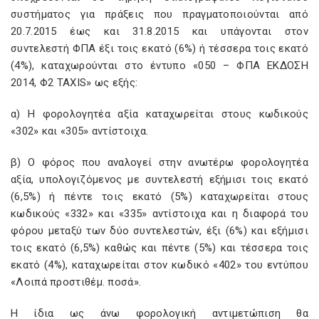
συστήματος για πράξεις που πραγματοποιούνται από
20.7.2015 έως και 31.8.2015 και υπάγονται στον
συντελεστή ΦΠΑ έξι τοις εκατό (6%) ή τέσσερα τοις εκατό
(4%), καταχωρούνται στο έντυπο «050 – ΦΠΑ ΕΚΔΟΣΗ
2014, Φ2 TAXIS» ως εξής:
α) Η φορολογητέα αξία καταχωρείται στους κωδικούς
«302» και «305» αντίστοιχα.
β) Ο φόρος που αναλογεί στην ανωτέρω φορολογητέα
αξία, υπολογιζόμενος με συντελεστή εξήμισι τοις εκατό
(6,5%) ή πέντε τοις εκατό (5%) καταχωρείται στους
κωδικούς «332» και «335» αντίστοιχα και η διαφορά του
φόρου μεταξύ των δύο συντελεστών, έξι (6%) και εξήμισι
τοις εκατό (6,5%) καθώς και πέντε (5%) και τέσσερα τοις
εκατό (4%), καταχωρείται στον κωδικό «402» του εντύπου
«Λοιπά προστιθέμ. ποσά».
Η ίδια ως άνω φορολογική αντιμετώπιση θα