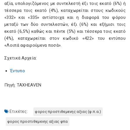
αξία, υπολογιζόμενος με συντελεστή έξι τοις εκατό (6%) ή
τέσσερα τοις εκατό (4%), καταχωρείται στους κωδικούς
«332» και «335» αντίστοιχα και η διαφορά του φόρου
μεταξύ των δύο συντελεστών, έξι (6%) και εξήμισι τοις
εκατό (6,5%) καθώς και πέντε (5%) και τέσσερα τοις εκατό
(4%), καταχωρείται στον κωδικό «422» του εντύπου
«Λοιπά αφαιρούμενα ποσά».
Σχετικά Αρχεία:
Έντυπο
Πηγή: TAXHEAVEN
Ετικέτες:
φορος προστιθεμενης αξιας (φ.π.α.)
φορος προστιθεμενης αξιας φπα