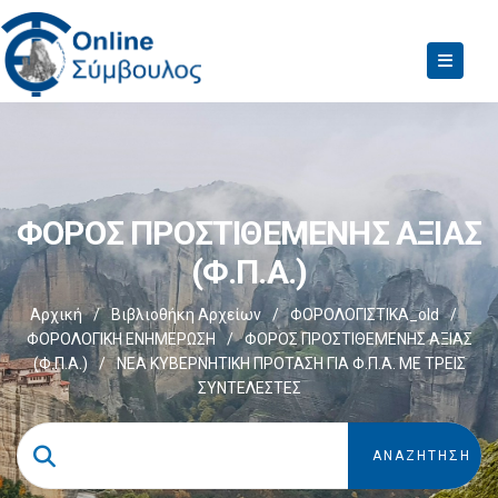
ΦΟΡΟΣ ΠΡΟΣΤΙΘΕΜΕΝΗΣ ΑΞΙΑΣ
(Φ.Π.Α.)
Αρχική
/
Βιβλιοθήκη Αρχείων
/
ΦΟΡΟΛΟΓΙΣΤΙΚΑ_old
/
ΦΟΡΟΛΟΓΙΚΗ ΕΝΗΜΕΡΩΣΗ
/
ΦΟΡΟΣ ΠΡΟΣΤΙΘΕΜΕΝΗΣ ΑΞΙΑΣ
(Φ.Π.Α.)
/
ΝΕΑ ΚΥΒΕΡΝΗΤΙΚΗ ΠΡΟΤΑΣΗ ΓΙΑ Φ.Π.Α. ΜΕ ΤΡΕΙΣ
ΣΥΝΤΕΛΕΣΤΕΣ