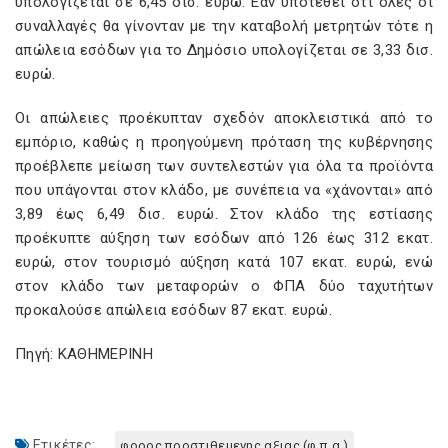
υπολογίζεται σε 6,45 δισ. ευρώ. Εάν υποτεθεί ότι όλες οι
συναλλαγές θα γίνονταν με την καταβολή μετρητών τότε η
απώλεια εσόδων για το Δημόσιο υπολογίζεται σε 3,33 δισ.
ευρώ.
Οι απώλειες προέκυπταν σχεδόν αποκλειστικά από το
εμπόριο, καθώς η προηγούμενη πρόταση της κυβέρνησης
προέβλεπε μείωση των συντελεστών για όλα τα προϊόντα
που υπάγονται στον κλάδο, με συνέπεια να «χάνονται» από
3,89 έως 6,49 δισ. ευρώ. Στον κλάδο της εστίασης
προέκυπτε αύξηση των εσόδων από 126 έως 312 εκατ.
ευρώ, στον τουρισμό αύξηση κατά 107 εκατ. ευρώ, ενώ
στον κλάδο των μεταφορών ο ΦΠΑ δύο ταχυτήτων
προκαλούσε απώλεια εσόδων 87 εκατ. ευρώ.
Πηγή: ΚΑΘΗΜΕΡΙΝΗ
Ετικέτες:
φορος προστιθεμενης αξιας (φ.π.α.)